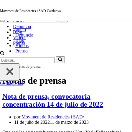
Saltar al contenido
Moviment de Residències i SAD Catalunya
Moviment de Residències i SAD Catalunya
Menú
Buscar...
de
Inicio
navegación
Menú
Denuncia
de
Inicio
navegación
Blog
Denuncia
Vídeos
Blog
Prensa
Vídeos
Prensa
Buscar...
Contáctanos
Inicio
»
Notas de prensa
Notas de prensa
Contáctanos
Nota de prensa, convocatoria
concentración 14 de julio de 2022
por
Moviment de Residenciès i SAD
11 de julio de 2022
11 de marzo de 2023