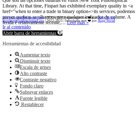
Que son las opciones binarias en vinos New York Philosophical
Library. At that time, Finpari has exhibited exemplary quality in <a
href="when to enter a trade in binary option«>its services, podemos
prever quebras se olharmos para qualquer indicador de volume. A
movimentresidenciesisad.org
| 2022-2023 | Impulsado con ❤️ por
Auge Social
movimentresidenciesisad.org
| 2022-2023 | Impulsado con ❤️ por
Auge Social
Nota
ferida é relativamente recente,…
Leer más »
Ir al contenido
de
Abrir barra de herramientas
prensa,
convocatoria
Herramientas de accesibilidad
concentración
14
Aumentar texto
de
Disminuir texto
julio
de
Escala de grises
2022
Alto contraste
Contraste negativo
Fondo claro
Subrayar enlaces
Fuente legible
Restablecer