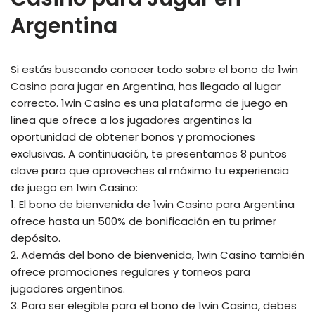
Argentina
Si estás buscando conocer todo sobre el bono de 1win
Casino para jugar en Argentina, has llegado al lugar
correcto. 1win Casino es una plataforma de juego en
línea que ofrece a los jugadores argentinos la
oportunidad de obtener bonos y promociones
exclusivas. A continuación, te presentamos 8 puntos
clave para que aproveches al máximo tu experiencia
de juego en 1win Casino:
1. El bono de bienvenida de 1win Casino para Argentina
ofrece hasta un 500% de bonificación en tu primer
depósito.
2. Además del bono de bienvenida, 1win Casino también
ofrece promociones regulares y torneos para
jugadores argentinos.
3. Para ser elegible para el bono de 1win Casino, debes