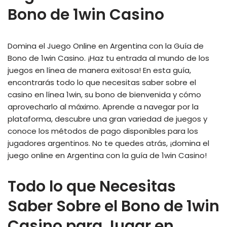
Bono de 1win Casino
Domina el Juego Online en Argentina con la Guía de
Bono de 1win Casino. ¡Haz tu entrada al mundo de los
juegos en línea de manera exitosa! En esta guía,
encontrarás todo lo que necesitas saber sobre el
casino en línea 1win, su bono de bienvenida y cómo
aprovecharlo al máximo. Aprende a navegar por la
plataforma, descubre una gran variedad de juegos y
conoce los métodos de pago disponibles para los
jugadores argentinos. No te quedes atrás, ¡domina el
juego online en Argentina con la guía de 1win Casino!
Todo lo que Necesitas
Saber Sobre el Bono de 1win
Casino para Jugar en