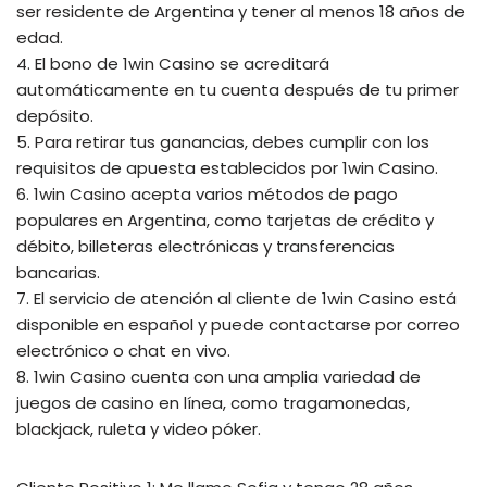
ser residente de Argentina y tener al menos 18 años de
edad.
4. El bono de 1win Casino se acreditará
automáticamente en tu cuenta después de tu primer
depósito.
5. Para retirar tus ganancias, debes cumplir con los
requisitos de apuesta establecidos por 1win Casino.
6. 1win Casino acepta varios métodos de pago
populares en Argentina, como tarjetas de crédito y
débito, billeteras electrónicas y transferencias
bancarias.
7. El servicio de atención al cliente de 1win Casino está
disponible en español y puede contactarse por correo
electrónico o chat en vivo.
8. 1win Casino cuenta con una amplia variedad de
juegos de casino en línea, como tragamonedas,
blackjack, ruleta y video póker.