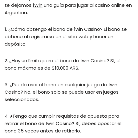
te dejamos
1Win
una guía para jugar al casino online en
Argentina.
1. ¿Cómo obtengo el bono de 1win Casino? El bono se
obtiene al registrarse en el sitio web y hacer un
depósito.
2. ¿Hay un límite para el bono de 1win Casino? Sí, el
bono máximo es de $10,000 ARS.
3. ¿Puedo usar el bono en cualquier juego de 1win
Casino? No, el bono solo se puede usar en juegos
seleccionados.
4. ¿Tengo que cumplir requisitos de apuesta para
retirar el bono de 1win Casino? Sí, debes apostar el
bono 35 veces antes de retirarlo.