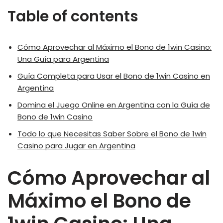
Table of contents
Cómo Aprovechar al Máximo el Bono de 1win Casino:
Una Guía para Argentina
Guía Completa para Usar el Bono de 1win Casino en
Argentina
Domina el Juego Online en Argentina con la Guía de
Bono de 1win Casino
Todo lo que Necesitas Saber Sobre el Bono de 1win
Casino para Jugar en Argentina
Cómo Aprovechar al
Máximo el Bono de