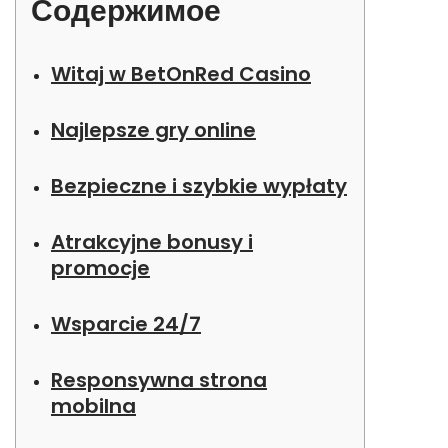
Содержимое
Witaj w BetOnRed Casino
Najlepsze gry online
Bezpieczne i szybkie wypłaty
Atrakcyjne bonusy i
promocje
Wsparcie 24/7
Responsywna strona
mobilna