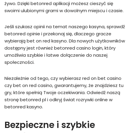
żywo. Dzięki betonred aplikacji możesz cieszyć się
swoimi ulubionymi grami w dowolnym miejscu i czasie.
Jeśli szukasz opinii na temat naszego kasyna, sprawdź
betonred opinie i przekonaj się, dlaczego gracze
wybierają bet on red kasyno. Dla nowych użytkowników
dostępny jest również betonred casino login, który
umożliwia szybkie i łatwe dołączenie do naszej
społeczności.
Niezależnie od tego, czy wybierasz red on bet casino
czy bet on red casino, gwarantujemy, że znajdziesz tu
gry, które spełnią Twoje oczekiwania. Odwiedź naszą
stronę betonred pl i odkryj świat rozrywki online w
betonred kasyno.
Bezpieczne i szybkie