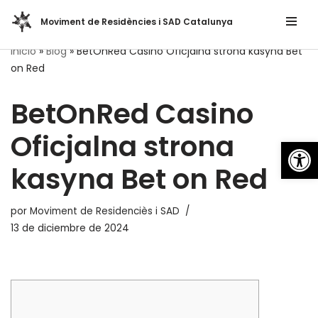
Moviment de Residències i SAD Catalunya
Saltar
Inicio
»
Blog
»
BetOnRed Casino Oficjalna strona kasyna Bet
al
on Red
contenido
BetOnRed Casino
Oficjalna strona
Abrir
kasyna Bet on Red
por
Moviment de Residenciès i SAD
13 de diciembre de 2024