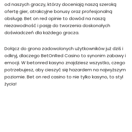
od naszych graczy, którzy doceniają naszą szeroką
ofertę gier, atrakcyjne bonusy oraz profesjonalną
obsługę. Bet on red opinie to dowód na naszą
niezawodność i pasję do tworzenia doskonałych
doświadczeń dla każdego gracza.
Dołącz do grona zadowolonych użytkowników już dziś i
odkryj, dlaczego BetOnRed Casino to synonim zabawy i
emocji. W betonred kasyno znajdziesz wszystko, czego
potrzebujesz, aby cieszyć się hazardem na najwyższym
poziomie. Bet on red casino to nie tylko kasyno, to styl
życia!