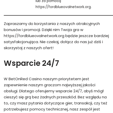
lub za pomocą
https://fordblueovalnetwork.org.
Zapraszamy do korzystania z naszych atrakcyjnych
bonusów i promocji. Dzięki nim Twoja gra w
https://fordblueovalnetwork.org będzie jeszcze bardziej
satysfakcjonująca. Nie czekaj, dołącz do nas już dziś i
skorzystaj z naszych ofert!
Wsparcie 24/7
W BetOnRed Casino naszym priorytetem jest
zapewnienie naszym graczom najwyższej jakości
obsługi. Dlatego oferujemy wsparcie 24/7, abyś mógł
cieszyć się grą bez żadnych przeszkód. Bez względu na
to, czy masz pytania dotyczące gier, transakcji, czy też
potrzebujesz pomocy technicznej, nasz zespół jest