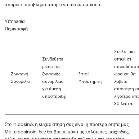
απορία ή πρόβλημα μπορεί να αντιμετωπίσετε.
Υπηρεσία
Περιγραφή
Στείλτε μας
Συνδεθείτε
email σε
μέσω της
οποιαδήποτ
Ζωντανή
ζωντανής
Email
ώρα και θα
Συνομιλία
συνομιλίας
Υποστήριξη
λάβετε
για άμεση
απάντηση σ
υποστήριξη.
λιγότερο απ
30 λεπτά.
Στο in casino, η ευχαρίστησή σας είναι η προτεραιότητά μας.
Με το casinoin, δεν θα βρείτε μόνο τις καλύτερες παιχνιδιές,