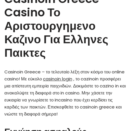
Casino Το
Αριστουργημενο
Καζινο Για Ελληνες
Παικτες
Casinoin Greece – το τελευταίο λέξη στον κόσμο του online
casino! Με εύκολο
casinoin login
, το cazinoin προσφέρει
μια απίστευτη εμπειρία παιχνιδιών. Δοκιμάστε το cazino in και
ανακαλύψτε τη διαφορά στο in casino. Μην χάσετε την
ευκαιρία να γνωρίσετε το incasino που έχει κερδίσει τις
καρδιές των παικτών. Επισκεφθείτε το casinoin greece και
νιώστε τη διαφορά σήμερα!