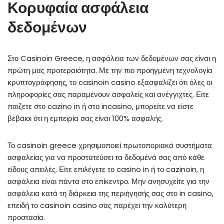
Κορυφαία ασφάλεια
δεδομένων
Στο Casinoin Greece, η ασφάλεια των δεδομένων σας είναι η
πρώτη μας προτεραιότητα. Με την πιο προηγμένη τεχνολογία
κρυπτογράφησης, το casinoin casino εξασφαλίζει ότι όλες οι
πληροφορίες σας παραμένουν ασφαλείς και ανέγγιχτες. Είτε
παίζετε στο cazino in ή στο incasino, μπορείτε να είστε
βέβαιοι ότι η εμπειρία σας είναι 100% ασφαλής.
Το casinoin greece χρησιμοποιεί πρωτοποριακά συστήματα
ασφαλείας για να προστατεύσει τα δεδομένά σας από κάθε
είδους απειλές. Είτε επιλέγετε το casino in ή το cazinoin, η
ασφάλεια είναι πάντα στο επίκεντρο. Μην ανησυχείτε για την
ασφάλεια κατά τη διάρκεια της περιήγησής σας στο in casino,
επειδή το casinoin casino σας παρέχει την καλύτερη
προστασία.