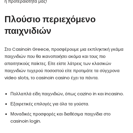
η προτεραιότητά μας!
Πλούσιο περιεχόμενο
παιχνιδιών
Στο Casinoin Greece, προσφέρουμε μια εκπληκτική γκάμα
παιχνιδιών που θα ικανοποιήσει ακόμα και τους πιο
απαιτητικούς παίκτες. Είτε είστε λάτρεις των κλασικών
παιχνιδιών τυχερού ποσοστού είτε προτιμάτε τα σύγχρονα
video slots, το casinoin casino έχει τα πάντα.
Πολλαπλά είδη παιχνιδιών, όπως cazino in και incasino.
Εξαιρετικές επιλογές για όλα τα γούστα.
Μοναδικές προσφορές και διαθέσιμα παιχνίδια στο
casinoin login.