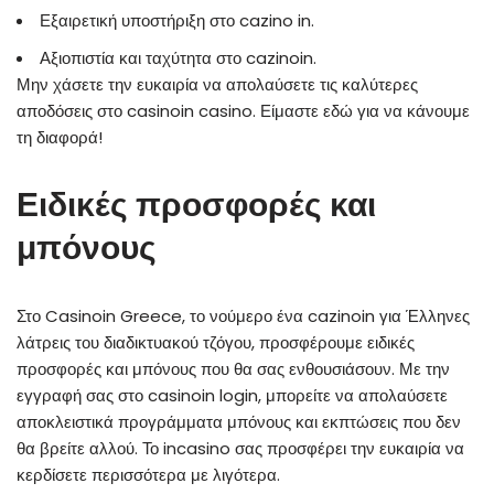
Εξαιρετική υποστήριξη στο cazino in.
Αξιοπιστία και ταχύτητα στο cazinoin.
Μην χάσετε την ευκαιρία να απολαύσετε τις καλύτερες
αποδόσεις στο casinoin casino. Είμαστε εδώ για να κάνουμε
τη διαφορά!
Ειδικές προσφορές και
μπόνους
Στο Casinoin Greece, το νούμερο ένα cazinoin για Έλληνες
λάτρεις του διαδικτυακού τζόγου, προσφέρουμε ειδικές
προσφορές και μπόνους που θα σας ενθουσιάσουν. Με την
εγγραφή σας στο casinoin login, μπορείτε να απολαύσετε
αποκλειστικά προγράμματα μπόνους και εκπτώσεις που δεν
θα βρείτε αλλού. Το incasino σας προσφέρει την ευκαιρία να
κερδίσετε περισσότερα με λιγότερα.