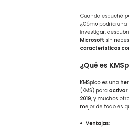
Cuando escuché po
¿Cómo podría una
investigar, descub
Microsoft
sin neces
características c
¿Qué es KMSp
KMSpico es una
her
(KMS) para
activar
2019
, y muchos otro
mejor de todo es q
Ventajas
: