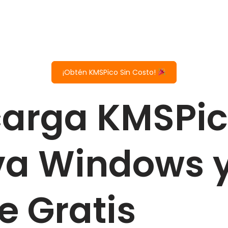
¡Obtén KMSPico Sin Costo!
arga KMSPic
va Windows 
e Gratis