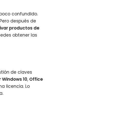
 poco confundido.
 Pero después de
ivar productos de
uedes obtener las
stión de claves
r Windows 10
,
Office
a licencia. Lo
a.