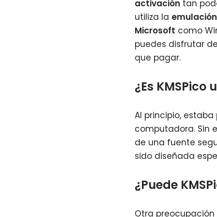
activación
tan pode
utiliza la
emulación 
Microsoft
como Wind
puedes disfrutar d
que pagar.
¿Es KMSPico u
Al principio, estab
computadora. Sin e
de una fuente segur
sido diseñada esp
¿Puede KMSPi
Otra preocupación