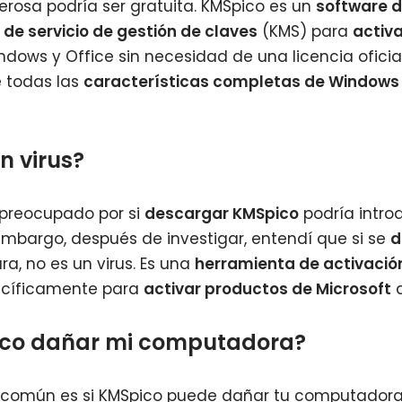
rosa podría ser gratuita. KMSpico es un
software d
de servicio de gestión de claves
(KMS) para
activ
ows y Office sin necesidad de una licencia oficial.
e todas las
características completas de Windows
n virus?
a preocupado por si
descargar KMSpico
podría introd
mbargo, después de investigar, entendí que si se
d
a, no es un virus. Es una
herramienta de activació
ecíficamente para
activar productos de Microsoft
d
co dañar mi computadora?
 común es si KMSpico puede dañar tu computadora