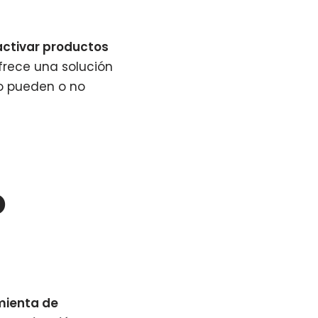
activar productos
frece una solución
o pueden o no
o
mienta de