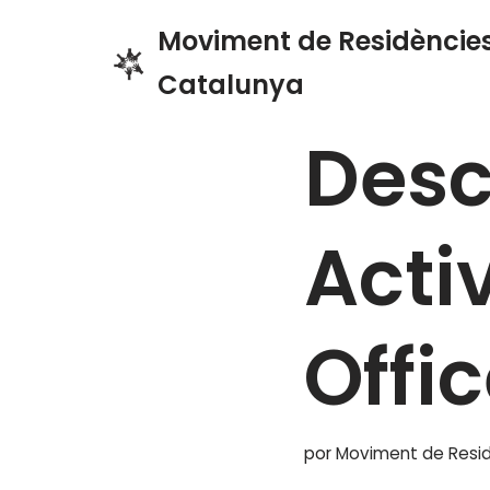
Moviment de Residències
Saltar
Catalunya
Inicio
»
Blog
»
Descarga K
al
contenido
Desc
Acti
Offi
por
Moviment de Resid