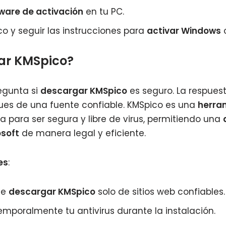
ware de activación
en tu PC.
co y seguir las instrucciones para
activar Windows
o
sar KMSpico?
egunta si
descargar KMSpico
es seguro. La respuest
es de una fuente confiable. KMSpico es una
herra
 para ser segura y libre de virus, permitiendo una
soft
de manera legal y eficiente.
es
:
de
descargar KMSpico
solo de sitios web confiables.
mporalmente tu antivirus durante la instalación.