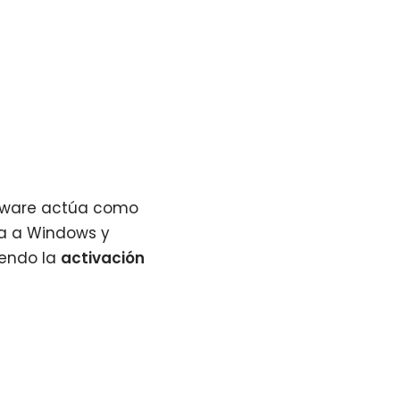
ftware actúa como
ña a Windows y
iendo la
activación