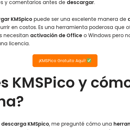
es y comentarios antes de
descargar
.
gar KMSpico
puede ser una excelente manera de
currir en costos. Es una herramienta poderosa que o
s necesitan
activación de Office
o Windows pero n
na licencia.
¡KMSPico Gratuito Aquí!
es KMSPico y cóm
na?
e
descarga KMSpico
, me pregunté cómo una
herra