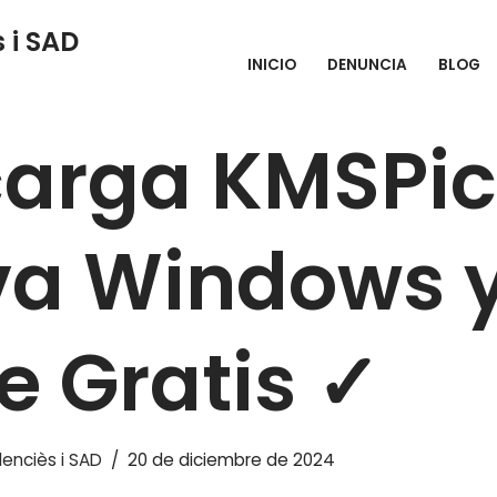
 i SAD
INICIO
DENUNCIA
BLOG
MSPico ➤ Activa Windows y Office Gratis ✓
arga KMSPic
va Windows 
ce Gratis ✓
enciès i SAD
20 de diciembre de 2024