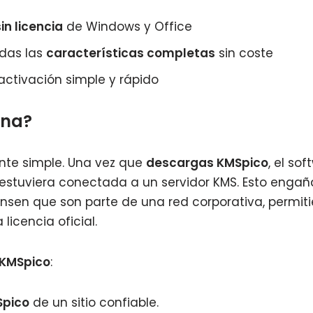
in licencia
de Windows y Office
das las
características completas
sin coste
ctivación simple y rápido
ona?
ante simple. Una vez que
descargas KMSpico
, el so
estuviera conectada a un servidor KMS. Esto enga
ensen que son parte de una red corporativa, permit
 licencia oficial.
 KMSpico
:
Spico
de un sitio confiable.