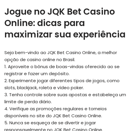
Jogue no JQK Bet Casino
Online: dicas para
maximizar sua experiência
Seja bem-vindo ao JQK Bet Casino Online, a melhor
opção de casino online no Brasil.
1. Aproveite o bônus de boas-vindas oferecido ao se
registrar e fazer um depósito.
2. Experimente jogar diferentes tipos de jogos, como
slots, blackjack, roleta e vídeo poker.
3. Tenha controle sobre suas apostas e estabeleça um
limite de perda diário.
4. Verifique as promoções regulares e torneios
disponíveis no site do JQK Bet Casino Online.
5. Nunca se esqueça de se divertir e jogar
responsavelmente no JQK Bet Casino Online.