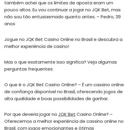
também achei que os limites de aposta eram um
pouco altos. Eu vou continuar a jogar no JQK Bet, mas
não sou tão entusiasmado quanto antes. – Pedro, 39
anos
Jogue no JQK Bet Casino Online no Brasil e descubra a
melhor experiência de casino!
Mas o que exatamente isso significa? Veja algumas
perguntas frequentes:
O que é o JQK Bet Casino Online? – É um cassino online
de confiança disponível no Brasil, oferecendo jogos de
alta qualidade e boas possibilidades de ganhar.
Por que deveria jogar no
JQK Bet
Casino Online? –
Oferecemos a melhor experiência de cassino online no
Brasil, com jogos emocionantes e ótimas