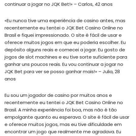
continuar a jogar no JQK Bet!» – Carlos, 42 anos
«Eu nunca tive uma experiência de casino antes, mas
recentemente eu tentei o JQK Bet Casino Online no
Brasil e fiquei impressionado. O site é fácil de usar e
oferece muitos jogos em que eu poderia escolher. Eu
depósito alguns reais e comecei a jogar. Eu gosto de
jogos de slot machines e eu tive sorte suficiente para
ganhar uns poucos reais. Eu vou continuar a jogar no
JQK Bet para ver se posso ganhar mais!» – Julia, 28
anos
Eu sou um jogador de casino por muitos anos e
recentemente eu tentei o JQK Bet Casino Online no
Brasil. A minha experiência foi boa, mas não é tão
empolgante quanto eu esperava. O site é fácil de usar
e oferece muitos jogos, mas eu tive dificuldade em
encontrar um jogo que realmente me agradava. Eu