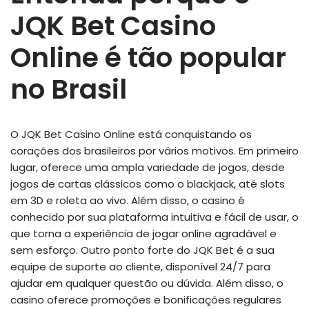
JQK Bet Casino
Online é tão popular
no Brasil
O JQK Bet Casino Online está conquistando os
corações dos brasileiros por vários motivos. Em primeiro
lugar, oferece uma ampla variedade de jogos, desde
jogos de cartas clássicos como o blackjack, até slots
em 3D e roleta ao vivo. Além disso, o casino é
conhecido por sua plataforma intuitiva e fácil de usar, o
que torna a experiência de jogar online agradável e
sem esforço. Outro ponto forte do JQK Bet é a sua
equipe de suporte ao cliente, disponível 24/7 para
ajudar em qualquer questão ou dúvida. Além disso, o
casino oferece promoções e bonificações regulares