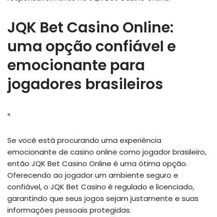
JQK Bet Casino Online:
uma opção confiável e
emocionante para
jogadores brasileiros
«
Se você está procurando uma experiência
emocionante de casino online como jogador brasileiro,
então JQK Bet Casino Online é uma ótima opção.
Oferecendo ao jogador um ambiente seguro e
confiável, o JQK Bet Casino é regulado e licenciado,
garantindo que seus jogos sejam justamente e suas
informações pessoais protegidas.