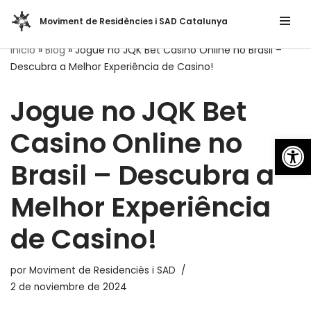
Moviment de Residències i SAD Catalunya
Saltar
Inicio
»
Blog
»
Jogue no JQK Bet Casino Online no Brasil –
al
Descubra a Melhor Experiência de Casino!
contenido
Jogue no JQK Bet
Casino Online no
Abrir
Brasil – Descubra a
Melhor Experiência
de Casino!
por
Moviment de Residenciès i SAD
2 de noviembre de 2024