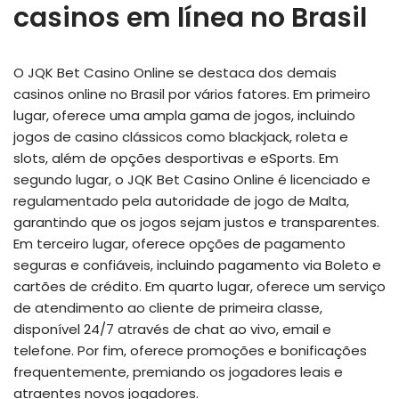
casinos em línea no Brasil
O JQK Bet Casino Online se destaca dos demais
casinos online no Brasil por vários fatores. Em primeiro
lugar, oferece uma ampla gama de jogos, incluindo
jogos de casino clássicos como blackjack, roleta e
slots, além de opções desportivas e eSports. Em
segundo lugar, o JQK Bet Casino Online é licenciado e
regulamentado pela autoridade de jogo de Malta,
garantindo que os jogos sejam justos e transparentes.
Em terceiro lugar, oferece opções de pagamento
seguras e confiáveis, incluindo pagamento via Boleto e
cartões de crédito. Em quarto lugar, oferece um serviço
de atendimento ao cliente de primeira classe,
disponível 24/7 através de chat ao vivo, email e
telefone. Por fim, oferece promoções e bonificações
frequentemente, premiando os jogadores leais e
atraentes novos jogadores.