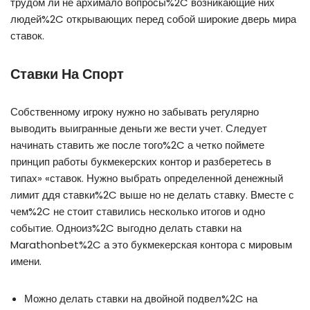
трудом ли не архимало вопросы%2C возникающие них
людей%2C открывающих перед собой широкие дверь мира
ставок.
Ставки На Спорт
Собственному игроку нужно но забывать регулярно
выводить выигранные деньги же вести учет. Следует
начинать ставить же после того%2C а четко поймете
принцип работы букмекерских контор и разберетесь в
типах» «ставок. Нужно выбрать определенной денежный
лимит ддя ставки%2C выше но не делать ставку. Вместе с
чем%2C не стоит ставились несколько итогов и одно
событие. Одноиз%2C выгодно делать ставки на
Marathonbet%2C а это букмекерская контора с мировым
имени.
Можно делать ставки на двойной подвел%2C на