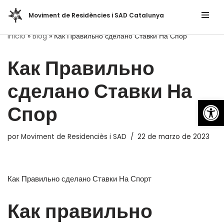
Moviment de Residències i SAD Catalunya
Saltar
Inicio
»
Blog
»
Как Правильно сделано Ставки На Спор
al
contenido
Как Правильно
сделано Ставки На
Abrir
Спор
por
Moviment de Residenciès i SAD
22 de marzo de 2023
Как Правильно сделано Ставки На Спорт
Как правильно