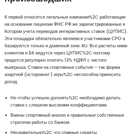
К первой относятся легальные компании%2C работающие
на основании лицензии ФНС РФ же зарегистрированные в
Котором учета переводов интерактивных ставок (ЦУПИС).
Эти площадки обязательно являемся участниками СРО а
базируются только и доменной зоне. RU. Все расчеты ними
клиентом и БК ведутся через ЦУПИС%2C поэтому
придется регулярно платить 13% НДФЛ с чистого
выигрыша. Ставки на спортивные события – так форма
азартной (осторожно! ) игры%2C неспособна приносить
доход.
Но чтобы успешно догонять%2C необходимо делать
ставки с слишком высокими коэффициентами.
Важны спортивный анализ и правильные собственные
стратегии работы со банком.
Неудивительно%2C что главные секреты