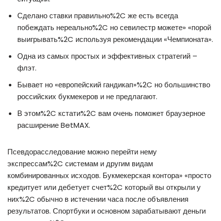
Сделано ставки правильно%2C же есть всегда
побеждать нереально%2C но севилестр можете» «порой
выигрывать%2C используя рекомендации «Чемпионата».
Одна из самых простых и эффективных стратегий –
флэт.
Бывает но «европейский гандикап»%2C но большинство
российских букмекеров и не предлагают.
В этом%2C кстати%2C вам очень поможет браузерное
расширение BetMAX.
Псевдорасследование можно перейти нему
экспрессам%2C системам и другим видам
комбинированных исходов. Букмекерская контора» «просто
кредитует или дебетует счет%2C который вы открыли у
них%2C обычно в истечении часа после объявления
результатов. Спортбуки и основном зарабатывают деньги