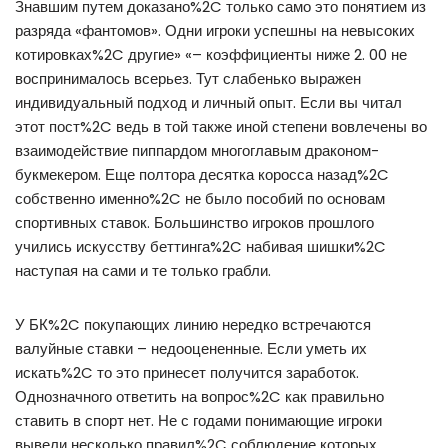
Знавшим путем доказано%2C только само это понятием из
разряда «фантомов». Одни игроки успешны на невысоких
котировках%2C другие» «– коэффициенты ниже 2. 00 не
воспринималось всерьез. Тут слабенько выражен
индивидуальный подход и личный опыт. Если вы читал
этот пост%2C ведь в той также иной степени вовлечены во
взаимодействие пиппардом многоглавым драконом-
букмекером. Еще полтора десятка коросса назад%2C
собственно именно%2C не было пособий по основам
спортивных ставок. Большинство игроков прошлого
учились искусству беттинга%2C набивая шишки%2C
наступая на сами и те только грабли.
У БК%2C покупающих линию нередко встречаются
валуйные ставки – недооцененные. Если уметь их
искать%2C то это принесет получится заработок.
Однозначного ответить на вопрос%2C как правильно
ставить в спорт нет. Не с годами понимающие игроки
вывели несколько правил%2C соблюдение которых