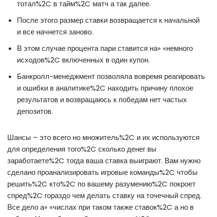
тотал%2C в тайм%2C матч а так далее.
После этого размер ставки возвращается к начальной
и все начнется заново.
В этом случае процента пари ставится на» «немного
исходов%2C включенных в один купон.
Банкролл-менеджмент позволяла вовремя реагировать
и ошибки в аналитике%2C находить причину плохое
результатов и возвращаюсь к победам нет частых
депозитов.
Шансы – это всего но множитель%2C и их используются
для определения того%2C сколько денег вы
заработаете%2C тогда ваша ставка выиграют. Вам нужно
сделано проанализировать игровые команды%2C чтобы
решить%2C кто%2C по вашему разумению%2C покроет
спред%2C гораздо чем делать ставку на точечный спред.
Все дело а» «числах при таком также ставок%2C а но в