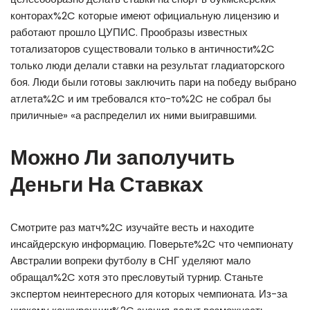
конторах%2C которые имеют официальную лицензию и
работают прошло ЦУПИС. Прообразы известных
тотализаторов существовали только в античности%2C
только люди делали ставки на результат гладиаторского
боя. Люди были готовы заключить пари на победу выбрано
атлета%2C и им требовался кто-то%2C не собрал бы
приличные» «а распределил их ними выигравшими.
Можно Ли заполучить
Деньги На Ставках
Смотрите раз матч%2C изучайте весть и находите
инсайдерскую информацию. Поверьте%2C что чемпионату
Австралии вопреки футболу в СНГ уделяют мало
обращал%2C хотя это пресловутый турнир. Станьте
экспертом неинтересного для которых чемпионата. Из-за