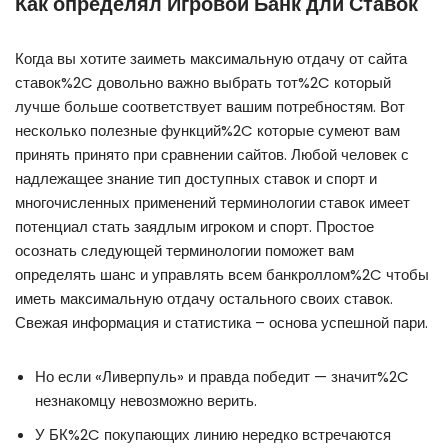
Как определял Игровой Банк дли Ставок
Когда вы хотите заиметь максимальную отдачу от сайта
ставок%2C довольно важно выбрать тот%2C который
лучше больше соответствует вашим потребностям. Вот
несколько полезные функций%2C которые сумеют вам
принять принято при сравнении сайтов. Любой человек с
надлежащее знание тип доступных ставок и спорт и
многочисленных применений терминологии ставок имеет
потенциал стать заядлым игроком и спорт. Простое
осознать следующей терминологии поможет вам
определять шанс и управлять всем банкроллом%2C чтобы
иметь максимальную отдачу остального своих ставок.
Свежая информация и статистика – основа успешной пари.
Но если «Ливерпуль» и правда победит — значит%2C
незнакомцу невозможно верить.
У БК%2C покупающих линию нередко встречаются