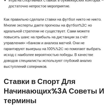
Игра на спортивных ставках в букмекерских конторах –
достаточно непростое мероприятие.
Как правильно сделали ставки на футбол никто не никто.
Многие эксперты даете прогнозы на футбол%2C но
идеальной стратегии не существует. Сами можете
повысить шанс на прибыль на дистанции за счёт
управления» «банком и анализа матчей. Они не
гарантируют выигрыш на 100%%2C но помогают выбрать
исход с наиболее вероятностью победы. В качестве
доводов специалисты используют глубокий анализ
выступлений соперников.
Ставки в Спорт Для
Начинающих%3A Советы И
термины