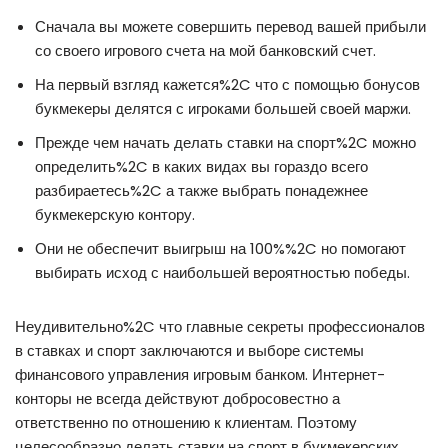
Сначала вы можете совершить перевод вашей прибыли
со своего игрового счета на мой банковский счет.
На первый взгляд кажется%2C что с помощью бонусов
букмекеры делятся с игроками большей своей маржи.
Прежде чем начать делать ставки на спорт%2C можно
определить%2C в каких видах вы гораздо всего
разбираетесь%2C а также выбрать понадежнее
букмекерскую контору.
Они не обеспечит выигрыш на 100%%2C но помогают
выбирать исход с наибольшей вероятностью победы.
Неудивительно%2C что главные секреты профессионалов
в ставках и спорт заключаются и выборе системы
финансового управления игровым банком. Интернет-
конторы не всегда действуют добросовестно а
ответственно по отношению к клиентам. Поэтому
целесообразно делать ставки на спорт в букмекерских