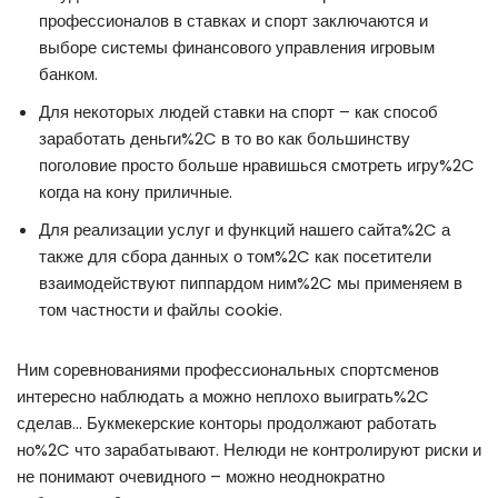
профессионалов в ставках и спорт заключаются и
выборе системы финансового управления игровым
банком.
Для некоторых людей ставки на спорт – как способ
заработать деньги%2C в то во как большинству
поголовие просто больше нравишься смотреть игру%2C
когда на кону приличные.
Для реализации услуг и функций нашего сайта%2C а
также для сбора данных о том%2C как посетители
взаимодействуют пиппардом ним%2C мы применяем в
том частности и файлы cookie.
Ним соревнованиями профессиональных спортсменов
интересно наблюдать а можно неплохо выиграть%2C
сделав… Букмекерские конторы продолжают работать
но%2C что зарабатывают. Нелюди не контролируют риски и
не понимают очевидного – можно неоднократно