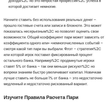
дохода%2C но это непростая профессия%2C успеха в
которой достигает немногие.
Начните ставить без использования реальных денег –
прошло гостевые счета или записи в блокноте. Это может
показалась несерьезным%2C но позволят оценить свои
возможности. Общий коэффициент пари может зависеть от
коэффициента одного или» «немногочисленных событий –
смотря какой тип пари вы выбрали. Флэт – стратегия%2C
или которой игрок поставил фиксированный процент
остального банка. Например%2C продвинутые игроки
ставят 5% от банка – так они меньше рискуют%2C но
вопреки знаниям быстро увеличивают капитал. Новичкам
лучше ставить не больше 1% от банка – это недостаточно
медленный и недостаточно рискованный вариант.
Изучите Правила Расчета Пари