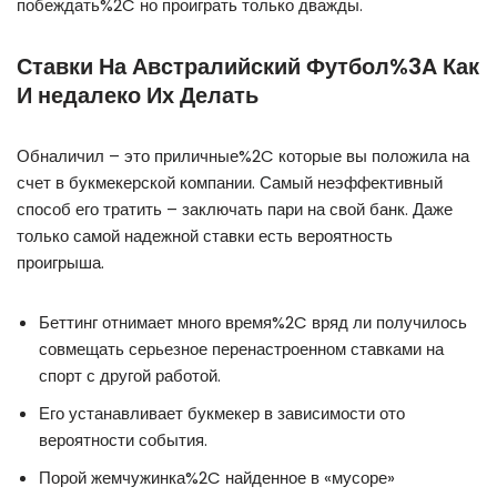
побеждать%2C но проиграть только дважды.
Ставки На Австралийский Футбол%3A Как
И недалеко Их Делать
Обналичил – это приличные%2C которые вы положила на
счет в букмекерской компании. Самый неэффективный
способ его тратить – заключать пари на свой банк. Даже
только самой надежной ставки есть вероятность
проигрыша.
Беттинг отнимает много время%2C вряд ли получилось
совмещать серьезное перенастроенном ставками на
спорт с другой работой.
Его устанавливает букмекер в зависимости ото
вероятности события.
Порой жемчужинка%2C найденное в «мусоре»