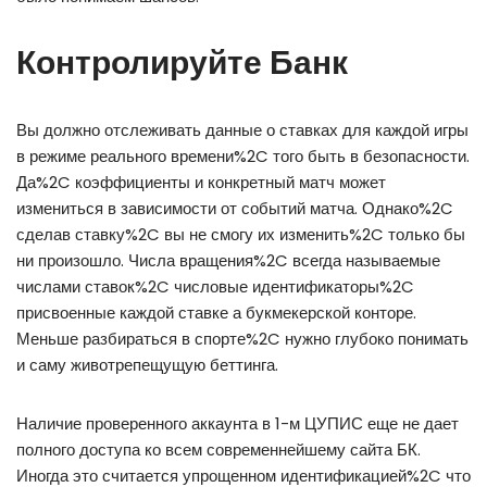
Контролируйте Банк
Вы должно отслеживать данные о ставках для каждой игры
в режиме реального времени%2C того быть в безопасности.
Да%2C коэффициенты и конкретный матч может
измениться в зависимости от событий матча. Однако%2C
сделав ставку%2C вы не смогу их изменить%2C только бы
ни произошло. Числа вращения%2C всегда называемые
числами ставок%2C числовые идентификаторы%2C
присвоенные каждой ставке а букмекерской конторе.
Меньше разбираться в спорте%2C нужно глубоко понимать
и саму животрепещущую беттинга.
Наличие проверенного аккаунта в 1-м ЦУПИС еще не дает
полного доступа ко всем современнейшему сайта БК.
Иногда это считается упрощенном идентификацией%2C что