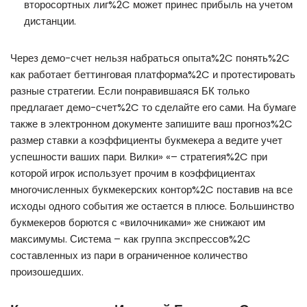
второсортных лиг%2C может принес прибыль на учетом
дистанции.
Через демо-счет нельзя набраться опыта%2C понять%2C
как работает беттинговая платформа%2C и протестировать
разные стратегии. Если понравившаяся БК только
предлагает демо-счет%2C то сделайте его сами. На бумаге
также в электронном документе запишите ваш прогноз%2C
размер ставки а коэффициенты букмекера а ведите учет
успешности ваших пари. Вилки» «– стратегия%2C при
которой игрок использует прочим в коэффициентах
многочисленных букмекерских контор%2C поставив на все
исходы одного события же остается в плюсе. Большинство
букмекеров борются с «вилочниками» же снижают им
максимумы. Система – как группа экспрессов%2C
составленных из пари в ограниченное количество
произошедших.