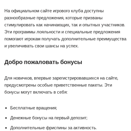
На официальном сайте игрового клуба доступны
разнообразные предложения, которые призваны
стимулировать как начинающих, так и опытных участников.
Эти программы лояльности и специальные предложения
помогают игрокам получать дополнительные преимущества
и увеличивать свои шансы на успех.
Добро пожаловать бонусы
Для новичков, впервые зарегистрировавшихся на сайте,
предусмотрены особые приветственные пакеты. Эти
бонусы могут включать в себя:
Бесплатные вращения;
Денежные бонусы на первый депозит;
Дополнительные фриспины за активность.