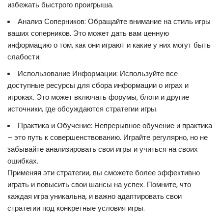
избежать быстрого проигрыша.
Анализ Соперников: Обращайте внимание на стиль игры
ваших соперников. Это может дать вам ценную
информацию о том, как они играют и какие у них могут быть
слабости.
Использование Информации: Используйте все
доступные ресурсы для сбора информации о играх и
игроках. Это может включать форумы, блоги и другие
источники, где обсуждаются стратегии игры.
Практика и Обучение: Непрерывное обучение и практика
– это путь к совершенствованию. Играйте регулярно, но не
забывайте анализировать свои игры и учиться на своих
ошибках.
Применяя эти стратегии, вы сможете более эффективно
играть и повысить свои шансы на успех. Помните, что
каждая игра уникальна, и важно адаптировать свои
стратегии под конкретные условия игры.