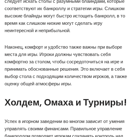
следует искать столы с разумными блайндами, которые
соответствуют их банкроллу и стратегии игры. Слишком
высокие блайнды могут быстро истощить банкролл, в то
время как слишком низкие могут сделать игру
неинтересной и неприбыльной.
Наконец, комфорт и удобство также важны при выборе
места для игры. Игроки должны чувствовать себя
комфортно за столом, чтобы сосредоточиться на игре и
принимать обоснованные решения. Это включает в себя
выбор стола с подходящим количеством игроков, а также
оценку общей атмосферы игры.
Холдем, Омаха и Турниры‪!‬
Успех в игорном заведении во многом зависит от умения
управлять своими финансами. Правильное управление
банкроллом позволяет игрокам сохранять контроль над