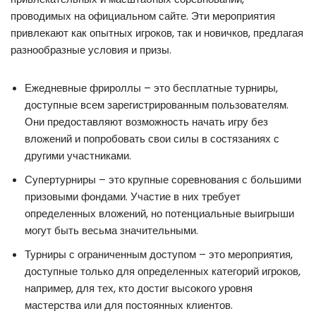
проводимых на официальном сайте. Эти мероприятия
привлекают как опытных игроков, так и новичков, предлагая
разнообразные условия и призы.
Ежедневные фрироллы – это бесплатные турниры,
доступные всем зарегистрированным пользователям.
Они предоставляют возможность начать игру без
вложений и попробовать свои силы в состязаниях с
другими участниками.
Супертурниры – это крупные соревнования с большими
призовыми фондами. Участие в них требует
определенных вложений, но потенциальные выигрыши
могут быть весьма значительными.
Турниры с ограниченным доступом – это мероприятия,
доступные только для определенных категорий игроков,
например, для тех, кто достиг высокого уровня
мастерства или для постоянных клиентов.