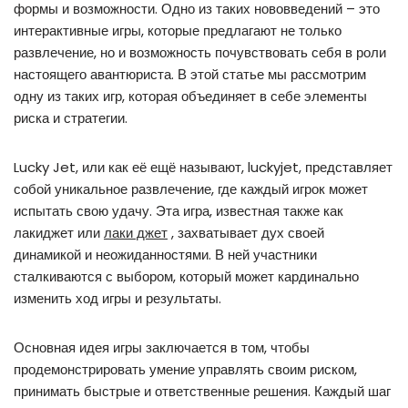
формы и возможности. Одно из таких нововведений – это
интерактивные игры, которые предлагают не только
развлечение, но и возможность почувствовать себя в роли
настоящего авантюриста. В этой статье мы рассмотрим
одну из таких игр, которая объединяет в себе элементы
риска и стратегии.
Lucky Jet, или как её ещё называют, luckyjet, представляет
собой уникальное развлечение, где каждый игрок может
испытать свою удачу. Эта игра, известная также как
лакиджет или
лаки джет
, захватывает дух своей
динамикой и неожиданностями. В ней участники
сталкиваются с выбором, который может кардинально
изменить ход игры и результаты.
Основная идея игры заключается в том, чтобы
продемонстрировать умение управлять своим риском,
принимать быстрые и ответственные решения. Каждый шаг