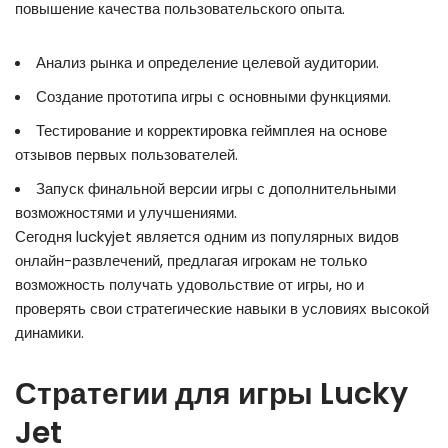
повышение качества пользовательского опыта.
Анализ рынка и определение целевой аудитории.
Создание прототипа игры с основными функциями.
Тестирование и корректировка геймплея на основе
отзывов первых пользователей.
Запуск финальной версии игры с дополнительными
возможностями и улучшениями.
Сегодня luckyjet является одним из популярных видов
онлайн-развлечений, предлагая игрокам не только
возможность получать удовольствие от игры, но и
проверять свои стратегические навыки в условиях высокой
динамики.
Стратегии для игры Lucky
Jet