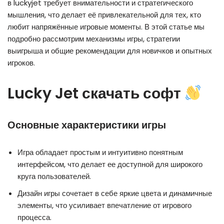
в luckyjet требует внимательности и стратегического
мышления, что делает её привлекательной для тех, кто
любит напряжённые игровые моменты. В этой статье мы
подробно рассмотрим механизмы игры, стратегии
выигрыша и общие рекомендации для новичков и опытных
игроков.
Lucky Jet скачать софт
Основные характеристики игры
Игра обладает простым и интуитивно понятным
интерфейсом, что делает ее доступной для широкого
круга пользователей.
Дизайн игры сочетает в себе яркие цвета и динамичные
элементы, что усиливает впечатление от игрового
процесса.