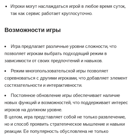
Игроки могут наслаждаться игрой в любое время суток,
так как сервис работает круглосуточно.
Возможности игры
Игра предлагает различные уровни сложности, что
позволяет игрокам выбрать подходящий режим в
зависимости от своих предпочтений и навыков.
Режим многопользовательской игры позволяет
соревноваться с другими игроками, что добавляет элемент
состязательности и интерактивности.
Постоянное обновление игры обеспечивает наличие
новых функций и возможностей, что поддерживает интерес
игроков на должном уровне.
В целом, игра представляет собой не только развлечение,
но и способ проявить стратегическое мышление и навыки
реакции. Ее популярность обусловлена не только