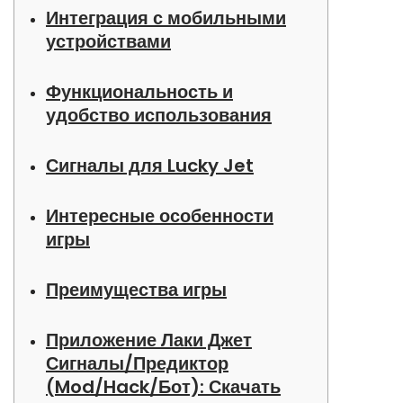
Интеграция с мобильными
устройствами
Функциональность и
удобство использования
Сигналы для Lucky Jet
Интересные особенности
игры
Преимущества игры
Приложение Лаки Джет
Сигналы/Предиктор
(Mod/Hack/Бот): Скачать