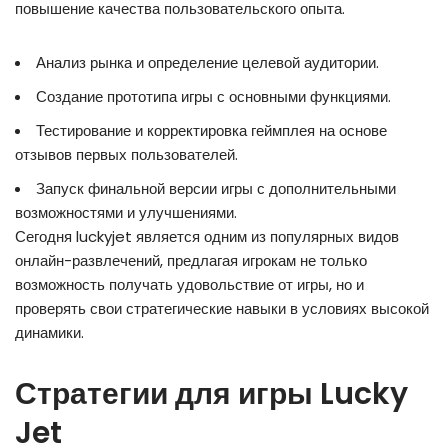
повышение качества пользовательского опыта.
Анализ рынка и определение целевой аудитории.
Создание прототипа игры с основными функциями.
Тестирование и корректировка геймплея на основе
отзывов первых пользователей.
Запуск финальной версии игры с дополнительными
возможностями и улучшениями.
Сегодня luckyjet является одним из популярных видов
онлайн-развлечений, предлагая игрокам не только
возможность получать удовольствие от игры, но и
проверять свои стратегические навыки в условиях высокой
динамики.
Стратегии для игры Lucky
Jet