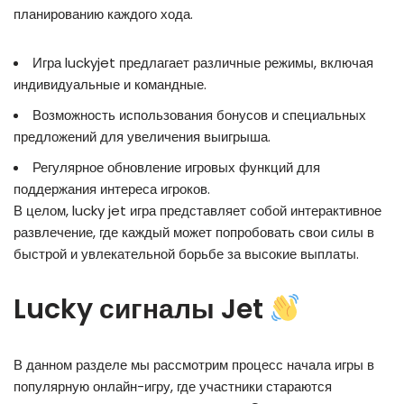
планированию каждого хода.
Игра luckyjet предлагает различные режимы, включая
индивидуальные и командные.
Возможность использования бонусов и специальных
предложений для увеличения выигрыша.
Регулярное обновление игровых функций для
поддержания интереса игроков.
В целом, lucky jet игра представляет собой интерактивное
развлечение, где каждый может попробовать свои силы в
быстрой и увлекательной борьбе за высокие выплаты.
Lucky сигналы Jet
В данном разделе мы рассмотрим процесс начала игры в
популярную онлайн-игру, где участники стараются