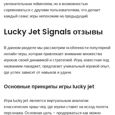
увлекательным геймплеем, но и возможностью
соревноваться с другими пользователями, что делает
каждый сеанс игры непохожим на предыдущий.
Lucky Jet Signals отзывы
В данном разделе мы рассмотрим особенности популярной
онлайн-игры, которая привлекает внимание множества
игроков своей динамикой и стратегией. Игра, известная под
названием лакиджет, предлагает уникальный игровой опыт,
где успех зависит от навыков и удачи.
Основные принципы игры lucky jet
Игра lucky jet является виртуальным аналогом
классических краш-игр, где игроки ставят на исход полета
персонажа. Основная цель – продержаться как можно