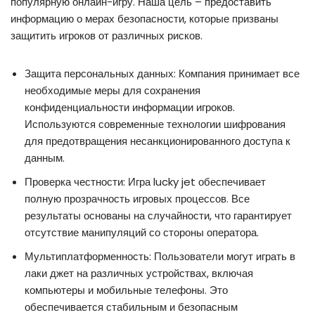
популярную онлайн-игру. Наша цель – предоставить
информацию о мерах безопасности, которые призваны
защитить игроков от различных рисков.
Защита персональных данных: Компания принимает все
необходимые меры для сохранения
конфиденциальности информации игроков.
Используются современные технологии шифрования
для предотвращения несанкционированного доступа к
данным.
Проверка честности: Игра lucky jet обеспечивает
полную прозрачность игровых процессов. Все
результаты основаны на случайности, что гарантирует
отсутствие манипуляций со стороны оператора.
Мультиплатформенность: Пользователи могут играть в
лаки джет на различных устройствах, включая
компьютеры и мобильные телефоны. Это
обеспечивается стабильным и безопасным