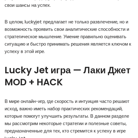
свои шансы на успех.
В целом, luckyjet предлагает не только развлечение, но и
возможность проявить свои аналитические способности и
стратегическое мышление. Умение правильно оценивать
ситуацию и быстро принимать решения является ключом к
успеху в этой игре.
Lucky Jet игра — Лаки Джет
MOD + HACK
В мире онлайн-игр, где скорость и интуиция часто решают
исход, важно иметь набор практических рекомендаций,
которые помогут улучшить результаты. В данном разделе
мы рассмотрим некоторые стратегии и полезные советы,
предназначенные для тех, кто стремится к успеху в игре