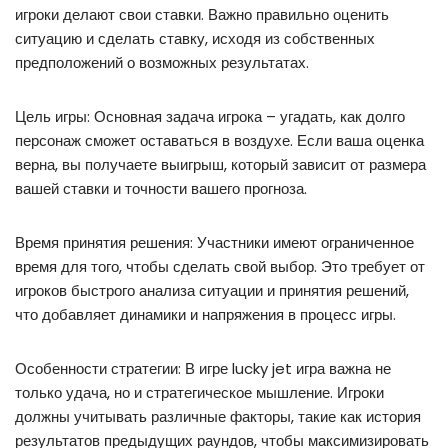
игроки делают свои ставки. Важно правильно оценить
ситуацию и сделать ставку, исходя из собственных
предположений о возможных результатах.
Цель игры: Основная задача игрока – угадать, как долго
персонаж сможет оставаться в воздухе. Если ваша оценка
верна, вы получаете выигрыш, который зависит от размера
вашей ставки и точности вашего прогноза.
Время принятия решения: Участники имеют ограниченное
время для того, чтобы сделать свой выбор. Это требует от
игроков быстрого анализа ситуации и принятия решений,
что добавляет динамики и напряжения в процесс игры.
Особенности стратегии: В игре lucky jet игра важна не
только удача, но и стратегическое мышление. Игроки
должны учитывать различные факторы, такие как история
результатов предыдущих раундов, чтобы максимизировать