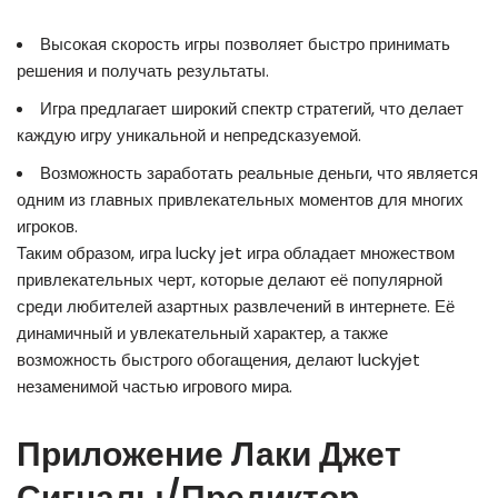
Высокая скорость игры позволяет быстро принимать
решения и получать результаты.
Игра предлагает широкий спектр стратегий, что делает
каждую игру уникальной и непредсказуемой.
Возможность заработать реальные деньги, что является
одним из главных привлекательных моментов для многих
игроков.
Таким образом, игра lucky jet игра обладает множеством
привлекательных черт, которые делают её популярной
среди любителей азартных развлечений в интернете. Её
динамичный и увлекательный характер, а также
возможность быстрого обогащения, делают luckyjet
незаменимой частью игрового мира.
Приложение Лаки Джет