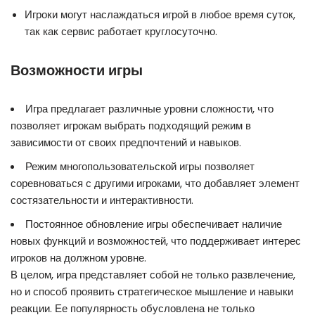
Игроки могут наслаждаться игрой в любое время суток,
так как сервис работает круглосуточно.
Возможности игры
Игра предлагает различные уровни сложности, что
позволяет игрокам выбрать подходящий режим в
зависимости от своих предпочтений и навыков.
Режим многопользовательской игры позволяет
соревноваться с другими игроками, что добавляет элемент
состязательности и интерактивности.
Постоянное обновление игры обеспечивает наличие
новых функций и возможностей, что поддерживает интерес
игроков на должном уровне.
В целом, игра представляет собой не только развлечение,
но и способ проявить стратегическое мышление и навыки
реакции. Ее популярность обусловлена не только