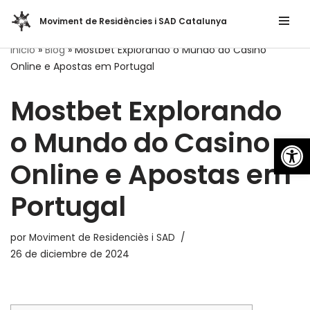
Moviment de Residències i SAD Catalunya
Saltar
Inicio
»
Blog
»
Mostbet Explorando o Mundo do Casino
al
Online e Apostas em Portugal
contenido
Mostbet Explorando
o Mundo do Casino
Abrir
Online e Apostas em
Portugal
por
Moviment de Residenciès i SAD
26 de diciembre de 2024