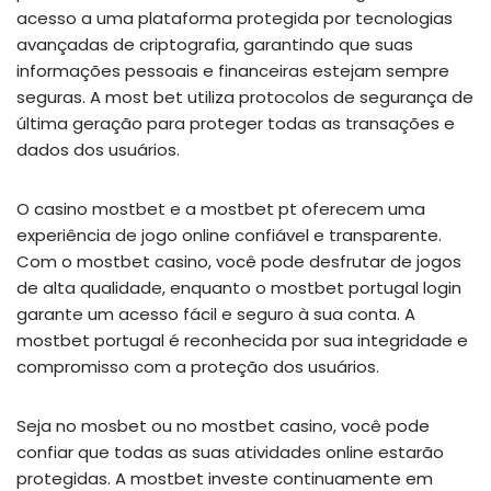
acesso a uma plataforma protegida por tecnologias
avançadas de criptografia, garantindo que suas
informações pessoais e financeiras estejam sempre
seguras. A most bet utiliza protocolos de segurança de
última geração para proteger todas as transações e
dados dos usuários.
O casino mostbet e a mostbet pt oferecem uma
experiência de jogo online confiável e transparente.
Com o mostbet casino, você pode desfrutar de jogos
de alta qualidade, enquanto o mostbet portugal login
garante um acesso fácil e seguro à sua conta. A
mostbet portugal é reconhecida por sua integridade e
compromisso com a proteção dos usuários.
Seja no mosbet ou no mostbet casino, você pode
confiar que todas as suas atividades online estarão
protegidas. A mostbet investe continuamente em