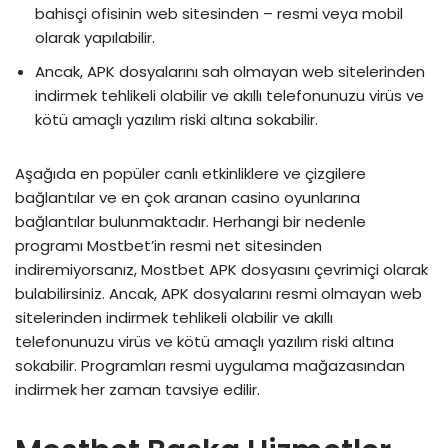
bahisçi ofisinin web sitesinden – resmi veya mobil
olarak yapılabilir.
Ancak, APK dosyalarını sah olmayan web sitelerinden
indirmek tehlikeli olabilir ve akıllı telefonunuzu virüs ve
kötü amaçlı yazılım riski altına sokabilir.
Aşağıda en popüler canlı etkinliklere ve çizgilere
bağlantılar ve en çok aranan casino oyunlarına
bağlantılar bulunmaktadır. Herhangi bir nedenle
programı Mostbet’in resmi net sitesinden
indiremiyorsanız, Mostbet APK dosyasını çevrimiçi olarak
bulabilirsiniz. Ancak, APK dosyalarını resmi olmayan web
sitelerinden indirmek tehlikeli olabilir ve akıllı
telefonunuzu virüs ve kötü amaçlı yazılım riski altına
sokabilir. Programları resmi uygulama mağazasından
indirmek her zaman tavsiye edilir.