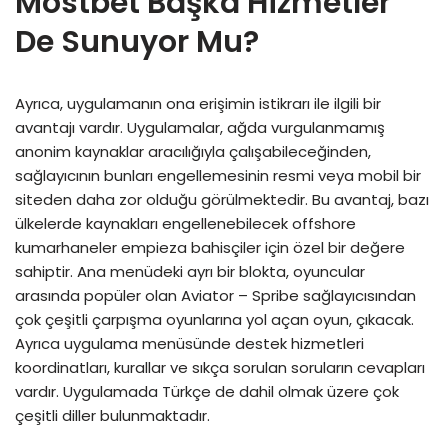
Mostbet Başka Hizmetler
De Sunuyor Mu?
Ayrıca, uygulamanın ona erişimin istikrarı ile ilgili bir
avantajı vardır. Uygulamalar, ağda vurgulanmamış
anonim kaynaklar aracılığıyla çalışabileceğinden,
sağlayıcının bunları engellemesinin resmi veya mobil bir
siteden daha zor olduğu görülmektedir. Bu avantaj, bazı
ülkelerde kaynakları engellenebilecek offshore
kumarhaneler empieza bahisçiler için özel bir değere
sahiptir. Ana menüdeki ayrı bir blokta, oyuncular
arasında popüler olan Aviator – Spribe sağlayıcısından
çok çeşitli çarpışma oyunlarına yol açan oyun, çıkacak.
Ayrıca uygulama menüsünde destek hizmetleri
koordinatları, kurallar ve sıkça sorulan soruların cevapları
vardır. Uygulamada Türkçe de dahil olmak üzere çok
çeşitli diller bulunmaktadır.