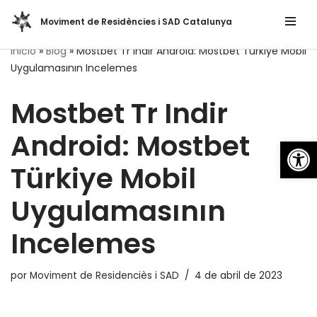
Moviment de Residències i SAD Catalunya
Saltar
Inicio
»
Blog
»
Mostbet Tr Indir Android: Mostbet Türkiye Mobil
al
Uygulamasının Incelemes
contenido
Mostbet Tr Indir
Android: Mostbet
Abrir
Türkiye Mobil
Uygulamasının
Incelemes
por
Moviment de Residenciès i SAD
4 de abril de 2023