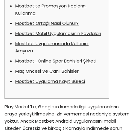
Mostbet’te Promosyon Kodlarını
Kullanma
Mostbet Ortağı Nasıl Olunur?
Mostbet Mobil Uygulamasının Faydaları
Mostbet Uygulamasında Kullanıcı
Arayüzü
Mostbet : Online Spor Bahisleri Şirketi
Maç Öncesi Ve Canlı Bahisler
Mostbet Uygulama Kayıt Süreci
Play Market’te, Google’ın kumarla ilgili uygulamaların
oraya yerleştirilmesine izin vermemesi nedeniyle system
yoktur. Ancak Mostbet Android uygulamasını mobil
siteden ücretsiz ve birkaç tıklamayla indirmede sorun