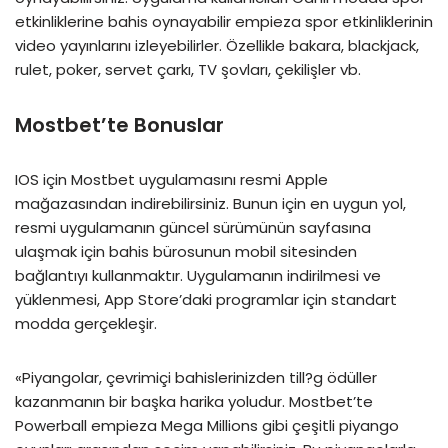
etkinliklerine bahis oynayabilir empieza spor etkinliklerinin
video yayınlarını izleyebilirler. Özellikle bakara, blackjack,
rulet, poker, servet çarkı, TV şovları, çekilişler vb.
Mostbet’te Bonuslar
IOS için Mostbet uygulamasını resmi Apple
mağazasından indirebilirsiniz. Bunun için en uygun yol,
resmi uygulamanın güncel sürümünün sayfasına
ulaşmak için bahis bürosunun mobil sitesinden
bağlantıyı kullanmaktır. Uygulamanın indirilmesi ve
yüklenmesi, App Store’daki programlar için standart
modda gerçekleşir.
«Piyangolar, çevrimiçi bahislerinizden till?g ödüller
kazanmanın bir başka harika yoludur. Mostbet’te
Powerball empieza Mega Millions gibi çeşitli piyango