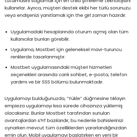
tutulmasını sağlamak için en child şifreleme teknolojisini
kullanırlar. Ayrıca, müşteri destek ekibi her türlü sorunuzu
veya endişenizi yanıtlamak için the girl zaman hazırdır.
Uygulamadaki hesaplarında oturum açmış olan tüm
kullanıcılar bunları görebilir.
Uygulama, Mostbet için geleneksel mavi-turuncu
renklerde tasarlanmıştır.
Mostbet uygulamasındaki müşteri hizmetleri
seçenekleri arasında canlı sohbet, e-posta, telefon
yardımı ve bir SSS bölümü bulunmaktadır.
Uygulamayı bulduğunuzda, “Yükle” düğmesine tıklayın
empieza uygulamayı kısa sürede cihazınıza yüklemiş
olacaksınız. Bunlar Mostbet tarafından sunulan
avantajlardan s?rf bazılarıdır, bu nedenle bahislerinizi
oynarken mevcut tüm özelliklerden yararlandığınızdan
emin olun. Mobil uygulamayı başlatırken en yeni bir