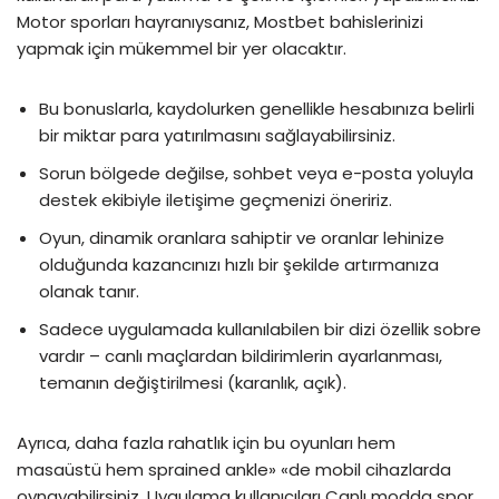
Motor sporları hayranıysanız, Mostbet bahislerinizi
yapmak için mükemmel bir yer olacaktır.
Bu bonuslarla, kaydolurken genellikle hesabınıza belirli
bir miktar para yatırılmasını sağlayabilirsiniz.
Sorun bölgede değilse, sohbet veya e-posta yoluyla
destek ekibiyle iletişime geçmenizi öneririz.
Oyun, dinamik oranlara sahiptir ve oranlar lehinize
olduğunda kazancınızı hızlı bir şekilde artırmanıza
olanak tanır.
Sadece uygulamada kullanılabilen bir dizi özellik sobre
vardır – canlı maçlardan bildirimlerin ayarlanması,
temanın değiştirilmesi (karanlık, açık).
Ayrıca, daha fazla rahatlık için bu oyunları hem
masaüstü hem sprained ankle» «de mobil cihazlarda
oynayabilirsiniz. Uygulama kullanıcıları Canlı modda spor