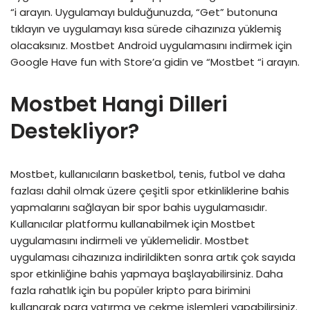
“i arayın. Uygulamayı bulduğunuzda, “Get” butonuna
tıklayın ve uygulamayı kısa sürede cihazınıza yüklemiş
olacaksınız. Mostbet Android uygulamasını indirmek için
Google Have fun with Store’a gidin ve “Mostbet “i arayın.
Mostbet Hangi Dilleri
Destekliyor?
Mostbet, kullanıcıların basketbol, tenis, futbol ve daha
fazlası dahil olmak üzere çeşitli spor etkinliklerine bahis
yapmalarını sağlayan bir spor bahis uygulamasıdır.
Kullanıcılar platformu kullanabilmek için Mostbet
uygulamasını indirmeli ve yüklemelidir. Mostbet
uygulaması cihazınıza indirildikten sonra artık çok sayıda
spor etkinliğine bahis yapmaya başlayabilirsiniz. Daha
fazla rahatlık için bu popüler kripto para birimini
kullanarak para yatırma ve çekme işlemleri yapabilirsiniz.