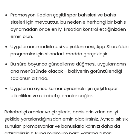
Promosyon Kodları çeşitli spor bahisleri ve bahis
siteleri için mevcuttur, bu nedenle herhangi bir bahis
oynamadan önce en iyi fırsatları kontrol ettiğinizden
emin olun.
Uygulamanın indirilmesi ve yüklenmesi, App Store’daki
programlar için standart modda gerçekleşir.
Bu süre boyunca güncelleme düğmesi, uygulamanın
ana menüsünde olacak – bakiyenin görüntülendiği
tablonun altında.
Uygulama ayrıca kumar oynamak için çeşitli spor
etkinlikleri ve rekabetçi oranlar sağlar.
Rekabetçi oranlar ve çizgilerle, bahislerinizden en iyi
şekilde yararlandığınızdan emin olabilirsiniz. Ayrıca, sık sık
sunulan promosyonlar ve bonuslarla kârınızı daha da
artırabilirsiniz. Buna minimum para yatırma tutarı