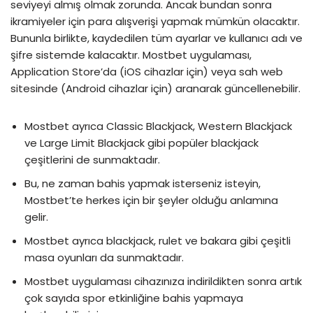
seviyeyi almış olmak zorunda. Ancak bundan sonra
ikramiyeler için para alışverişi yapmak mümkün olacaktır.
Bununla birlikte, kaydedilen tüm ayarlar ve kullanıcı adı ve
şifre sistemde kalacaktır. Mostbet uygulaması,
Application Store’da (iOS cihazlar için) veya sah web
sitesinde (Android cihazlar için) aranarak güncellenebilir.
Mostbet ayrıca Classic Blackjack, Western Blackjack
ve Large Limit Blackjack gibi popüler blackjack
çeşitlerini de sunmaktadır.
Bu, ne zaman bahis yapmak isterseniz isteyin,
Mostbet’te herkes için bir şeyler olduğu anlamına
gelir.
Mostbet ayrıca blackjack, rulet ve bakara gibi çeşitli
masa oyunları da sunmaktadır.
Mostbet uygulaması cihazınıza indirildikten sonra artık
çok sayıda spor etkinliğine bahis yapmaya