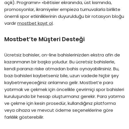
açık). Programın» «bêtisier ekranında, üst kısmında,
promosyonlar, ikramiyeler empieza turnuvalarla birlikte
önemli spor etkinliklerinin duyurulduğu bir rotasyon bloğu
vardır
mostbet kayıt ol
.
Mostbet’te Müşteri Desteği
Ücretsiz bahisler, on-line bahislerinizden ekstra afin de
kazanmanın bir başka yoludur. Bu ücretsiz bahislerle,
kendi paranızı riske atmadan bahis oynayabilirsiniz. Bu,
bazı bahisleri kaybetseniz bile, uzun vadede hiçbir şey
kaybetmeyeceğiniz anlamına gelir. Mostbet’e para
yatırmak ve çekmek için öncelikle çevrimiçi spor bahisleri
kuruluşunda bir hesap oluşturmanız gerekir. Para yatırma
ve çekme için kesin prosedür, kullandığınız platforma
veya cihaza ve mevcut ödeme seçeneklerine göre
farklılık gösterebilir.