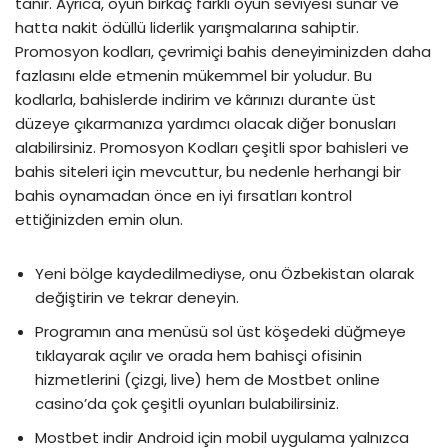
tanır. Ayrıca, oyun birkaç farklı oyun seviyesi sunar ve
hatta nakit ödüllü liderlik yarışmalarına sahiptir.
Promosyon kodları, çevrimiçi bahis deneyiminizden daha
fazlasını elde etmenin mükemmel bir yoludur. Bu
kodlarla, bahislerde indirim ve kârınızı durante üst
düzeye çıkarmanıza yardımcı olacak diğer bonusları
alabilirsiniz. Promosyon Kodları çeşitli spor bahisleri ve
bahis siteleri için mevcuttur, bu nedenle herhangi bir
bahis oynamadan önce en iyi fırsatları kontrol
ettiğinizden emin olun.
Yeni bölge kaydedilmediyse, onu Özbekistan olarak
değiştirin ve tekrar deneyin.
Programın ana menüsü sol üst köşedeki düğmeye
tıklayarak açılır ve orada hem bahisçi ofisinin
hizmetlerini (çizgi, live) hem de Mostbet online
casino’da çok çeşitli oyunları bulabilirsiniz.
Mostbet indir Android için mobil uygulama yalnızca