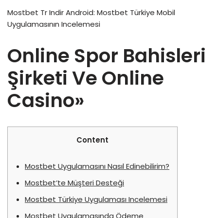
Mostbet Tr Indir Android: Mostbet Türkiye Mobil
Uygulamasının Incelemesi
Online Spor Bahisleri
Şirketi Ve Online
Casino»
Content
Mostbet Uygulamasını Nasıl Edinebilirim?
Mostbet’te Müşteri Desteği
Mostbet Türkiye Uygulaması Incelemesi
Mostbet Uygulamasında Ödeme