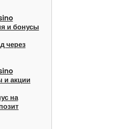
sino
ия и бонусы
д через
sino
 и акции
ус на
позит