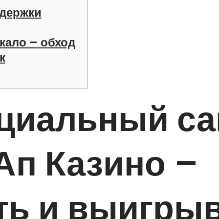
держки
кало – обход
к
циальный са
Ап Казино –
ть и выигры