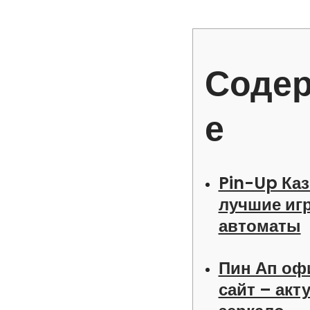
Соде
е
Pin-Up Ка
лучшие иг
автоматы
Пин Ап о
сайт – акт