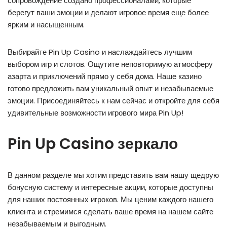
сопровождение создано профессионалами, которые
берегут ваши эмоции и делают игровое время еще более
ярким и насыщенным.
Выбирайте Pin Up Casino и наслаждайтесь лучшим
выбором игр и слотов. Ощутите неповторимую атмосферу
азарта и приключений прямо у себя дома. Наше казино
готово предложить вам уникальный опыт и незабываемые
эмоции. Присоединяйтесь к нам сейчас и откройте для себя
удивительные возможности игрового мира Pin Up!
Pin Up Casino зеркало
В данном разделе мы хотим представить вам нашу щедрую
бонусную систему и интересные акции, которые доступны
для наших постоянных игроков. Мы ценим каждого нашего
клиента и стремимся сделать ваше время на нашем сайте
незабываемым и выгодным.