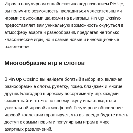
Играя в популярном онлайн-казино под названием Pin Up,
вы получите возможность насладиться увлекательными
играми с высокими шансами на выигрыш. Pin Up Casino
предоставляет вам уникальную возможность окунуться в
атмосферу азарта и разнообразия, предлагая не только
классические игры, но и самые новые и инновационные
развлечения.
Многообразие игр и слотов
В Pin Up Casino вы найдете богатый выбор игр, включая
разнообразные слоты, рулетку, покер, блэкджек и многие
другие. Благодаря широкому ассортименту игр, каждый
сможет найти что-то по своему вкусу и наслаждаться
уникальной игровой атмосферой. Регулярное обновление
игровой коллекции гарантирует, что вы всегда будете иметь
доступ к самым новым и популярным играм в мире
азартных развлечений.