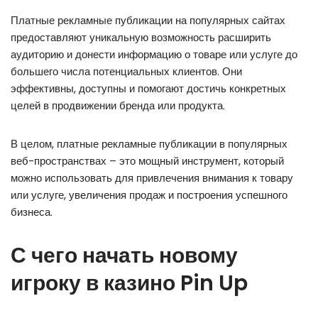
Платные рекламные публикации на популярных сайтах
предоставляют уникальную возможность расширить
аудиторию и донести информацию о товаре или услуге до
большего числа потенциальных клиентов. Они
эффективны, доступны и помогают достичь конкретных
целей в продвижении бренда или продукта.
В целом, платные рекламные публикации в популярных
веб-пространствах – это мощный инструмент, который
можно использовать для привлечения внимания к товару
или услуге, увеличения продаж и построения успешного
бизнеса.
С чего начать новому
игроку в казино Pin Up