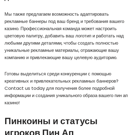
Мы также предлагаем возможность адаптировать
рекламные баннеры под ваш бренд и требования вашего
казино. Профессиональная команда может настроить
цветовую палитру, добавить ваш логотип и работать над
любыми другими деталями, чтобы создать полностью
уникальные рекламные материалы, отражающие вашу
компанию и привлекающие вашу целевую аудиторию.
Готовы выделиться среди конкуренции с помощью
креативных и привлекательных рекламных баннеров?
Contact us today для получения более подробной
информации и создания уникального образа вашего пин ап
казино!
Пинкоины и статусы
игроков Пин Ап