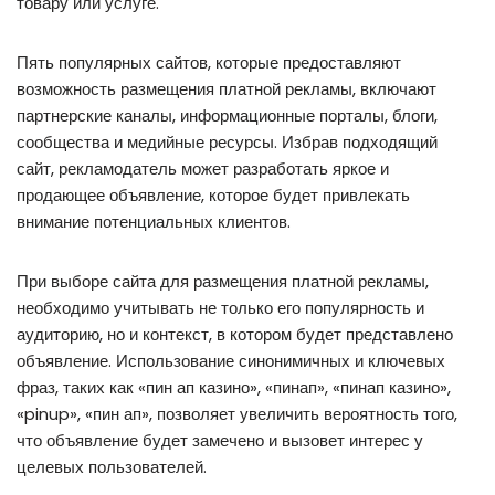
товару или услуге.
Пять популярных сайтов, которые предоставляют
возможность размещения платной рекламы, включают
партнерские каналы, информационные порталы, блоги,
сообщества и медийные ресурсы. Избрав подходящий
сайт, рекламодатель может разработать яркое и
продающее объявление, которое будет привлекать
внимание потенциальных клиентов.
При выборе сайта для размещения платной рекламы,
необходимо учитывать не только его популярность и
аудиторию, но и контекст, в котором будет представлено
объявление. Использование синонимичных и ключевых
фраз, таких как «пин ап казино», «пинап», «пинап казино»,
«pinup», «пин ап», позволяет увеличить вероятность того,
что объявление будет замечено и вызовет интерес у
целевых пользователей.