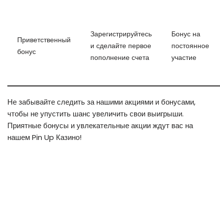
Зарегистрируйтесь
Бонус на
Приветственный
и сделайте первое
постоянное
бонус
пополнение счета
участие
Не забывайте следить за нашими акциями и бонусами,
чтобы не упустить шанс увеличить свои выигрыши.
Приятные бонусы и увлекательные акции ждут вас на
нашем Pin Up Казино!