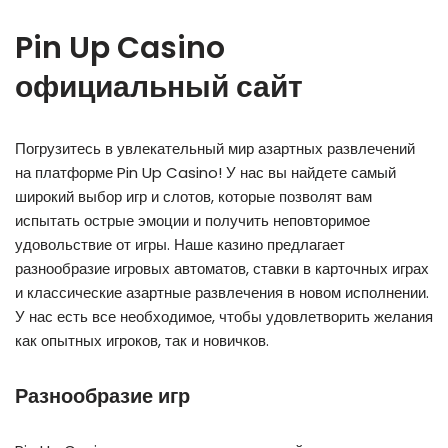
Pin Up Casino
официальный сайт
Погрузитесь в увлекательный мир азартных развлечений
на платформе Pin Up Casino! У нас вы найдете самый
широкий выбор игр и слотов, которые позволят вам
испытать острые эмоции и получить неповторимое
удовольствие от игры. Наше казино предлагает
разнообразие игровых автоматов, ставки в карточных играх
и классические азартные развлечения в новом исполнении.
У нас есть все необходимое, чтобы удовлетворить желания
как опытных игроков, так и новичков.
Разнообразие игр