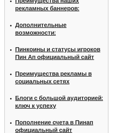
Преимущества наших
рекламных баннеров:
Дополнительные
возможности:
Пинкоины и статусы игроков
Пин Ап официальный сайт
Преимущества рекламы в
социальных сетях
Блоги с большой аудиторией:
ключ к успеху
Пополнение счета в Пинап
официальный сайт