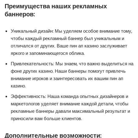
Преимущества наших рекламных
баннеров:
Уникальный дизайн: Мы уделяем особое внимание тому,
чтобы каждый рекламный баннер был уникальным и
отличался от других. Ваше пин ап казино заслуживает
яркого и запоминающегося облика.
Привлекательность: Мы знаем, что важно выделиться на
фоне других казино. Наши баннеры помогут привлечь
внимание игроков и заинтересовать их вашим пин ап
казино.
Эффективность: Наша команда опытных дизайнеров и
маркетологов уделяет внимание каждой детали, чтобы
рекламные баннеры давали максимальный результат и
приносили вам больше клиентов.
Дополнительные возможности: