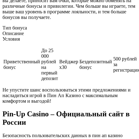
вы делаете, приносит вам очки, которые можно обменять на
различные бонусы и привилегии. Чем больше вы играете, тем
выше ваш уровень в программе лояльности, и тем больше
бонусов вы получаете.
Тип бонуса
Описание
Условия
До 25
000
500 рублей
Приветственный
рублей
Вейджер
Бездепозитный
за
бонус
на
х30
бонус
регистраци
первый
депозит
Не упустите шанс воспользоваться этими предложениями и
насладиться игрой в Пин Ап Казино с максимальным
комфортом и выгодой!
Pin-Up Casino – Официальный сайт в
России
Безопасность пользовательских данных в пин ап казино