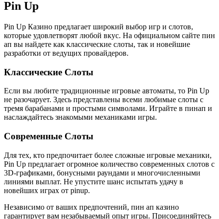
Pin Up
Pin Up Казино предлагает широкий выбор игр и слотов,
которые удовлетворят любой вкус. На официальном сайте пин
ап вы найдете как классические слоты, так и новейшие
разработки от ведущих провайдеров.
Классические Слоты
Если вы любите традиционные игровые автоматы, то Pin Up
не разочарует. Здесь представлены всеми любимые слоты с
тремя барабанами и простыми символами. Играйте в пинап и
наслаждайтесь знакомыми механиками игры.
Современные Слоты
Для тех, кто предпочитает более сложные игровые механики,
Pin Up предлагает огромное количество современных слотов с
3D-графиками, бонусными раундами и многочисленными
линиями выплат. Не упустите шанс испытать удачу в
новейших играх от pinup.
Независимо от ваших предпочтений, пин ап казино
гарантирует вам незабываемый опыт игры. Присоединяйтесь