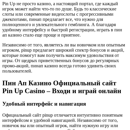
Pin Up не просто казино, а настоящий портал, где каждый
игрок может найти что-то по душе. Будь то классические
слоты или современные видеослоты с прогрессивными
джекпотами, пинап предлагает все, что нужно для
полноценного и увлекательного гемблинга. А благодаря
удобному интерфейсу и быстрой регистрации, играть в пин
ап казино стало еще проще и приятнее.
Независимо от того, являетесь ли вы новичком или опытным
игроком, pinup предлагает широкий спектр бонусов и акций,
которые помогут вам получить максимум удовольствия от
игры. От щедрых приветственных бонусов до регулярных
промо-акций, пинап казино всегда готово удивить своих
пользователей.
Пин Ап Казино Официальный сайт
Pin Up Casino – Входи и играй онлайн
Удобный интерфейс и навигация
Официальный сайт pinup отличается интуитивно понятным
интерфейсом и удобной навигацией. Независимо от того,
новичок вы или опытный игрок, найти нужную игру или