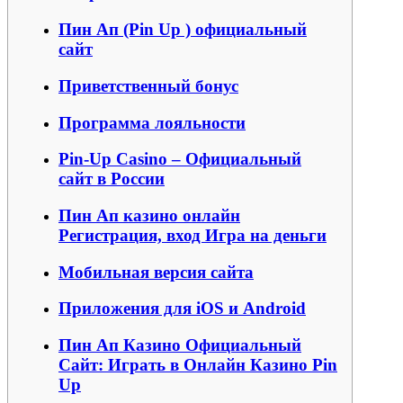
Пин Ап (Pin Up ) официальный
сайт
Приветственный бонус
Программа лояльности
Pin-Up Casino – Официальный
сайт в России
Пин Ап казино онлайн
Регистрация, вход Игра на деньги
Мобильная версия сайта
Приложения для iOS и Android
Пин Ап Казино Официальный
Сайт: Играть в Онлайн Казино Pin
Up