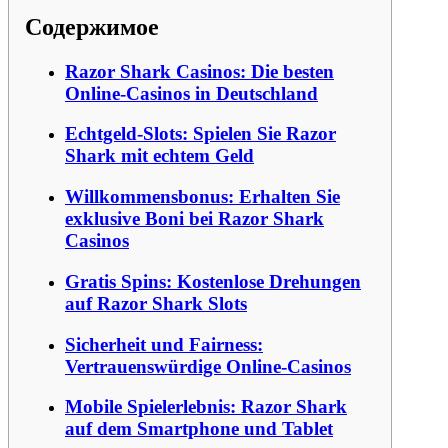
Содержимое
Razor Shark Casinos: Die besten
Online-Casinos in Deutschland
Echtgeld-Slots: Spielen Sie Razor
Shark mit echtem Geld
Willkommensbonus: Erhalten Sie
exklusive Boni bei Razor Shark
Casinos
Gratis Spins: Kostenlose Drehungen
auf Razor Shark Slots
Sicherheit und Fairness:
Vertrauenswürdige Online-Casinos
Mobile Spielerlebnis: Razor Shark
auf dem Smartphone und Tablet