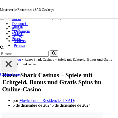
Saltar al contenido
Moviment de Residències i SAD Catalunya
Moviment de Residències i SAD Catalunya
Menú
Buscar...
de
Inicio
navegación
Menú
Denuncia
de
Inicio
navegación
Blog
Denuncia
Vídeos
Blog
Prensa
Vídeos
Prensa
Buscar...
Contáctanos
Inicio
»
Blog
»
Razor Shark Casinos – Spiele mit Echtgeld, Bonus und Gratis
Spins im Online-Casino
Razor Shark Casinos – Spiele mit
Contáctanos
Echtgeld, Bonus und Gratis Spins im
Online-Casino
por
Moviment de Residenciès i SAD
5 de diciembre de 2024
5 de diciembre de 2024