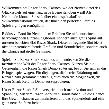
Willkommen bei Razor Shark Casinos, wo der Nervenkitzel des
Glücksspiels auf eine ganz neue Ebene gehoben wird! Als
Neukunde können Sie sich über einen spektakulären
Willkommensbonus freuen, der Ihnen den perfekten Start ins
Spielvergnügen ermöglicht.
Exklusive Boni für Neukunden: Erhalten Sie nicht nur einen
hervorragenden Einzahlungsbonus, sondern auch gratis Spins auf
unseren beliebten Slot Razor Shark. Dieser aufregende Slot bietet
nicht nur atemberaubende Grafiken und Soundeffekte, sondern auch
die Chance auf große Gewinne.
Spielen Sie Razor Shark kostenlos und entdecken Sie die
faszinierende Welt des Razor Shark Casinos. Nutzen Sie die
Gelegenheit, die Razor Shark Demo zu testen, bevor Sie sich an das
Echtgeldspiel wagen. Für diejenigen, die bereits Erfahrung mit
Razor Shark gesammelt haben, gibt es auch die Möglichkeit, die
Razor Shark Returns Demo auszuprobieren.
Unser Razor Shark 2 Slot verspricht noch mehr Action und
Spannung. Mit dem Razor Shark free Bonus haben Sie die Chance,
Ihre Gewinnchancen zu maximieren und das Spielerlebnis auf eine
ganz neue Stufe zu heben.