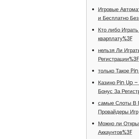
Игровые Автома
и Бесплатно Без
Кто либо Играть
кварплату%3F
нельзя Ли Играт
Регистрации%3F
только Такое Pi
Казино Pin Up –
Бонус За Регис
самые Слоты В 
Провайдеры Игр
Можно ли Откры
Аккаунтов%3F