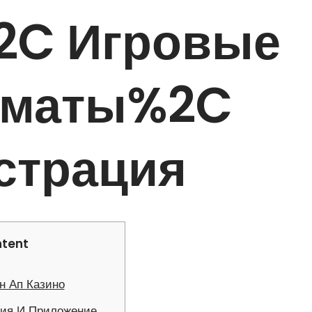
2C Игровые
оматы%2C
страция
tent
н Ап Казино
ия И Приложение