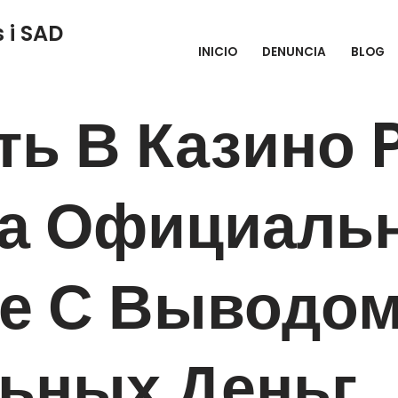
 i SAD
INICIO
DENUNCIA
BLOG
азино Pin Up На Официальном Сайте С Выводом Реальных Деньг
ть В Казино 
На Официаль
е С Выводо
ьных Деньг