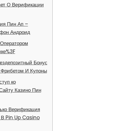
вет О Верификации
ия Пин Ап –
ефон Андроид
 Оператором
жке%3F
Бездепозитный Бонус
 Фрибетом И Купоны
ступ ко
айту Казино Пин
лько Верификация
 В Pin Up Casino