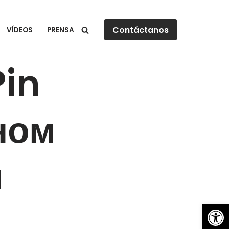
Contáctanos
VÍDEOS
PRENSA
Pin
ном
м
Abrir