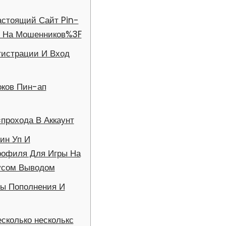
астоящий Сайт Pin-
ь На Мошенников%3F
гистрации И Вход
оков Пин-ап
«прохода В Аккаунт
ин Уп И
офиля Для Игры На
усом Выводом
ы Пополнения И
сколько несколькс