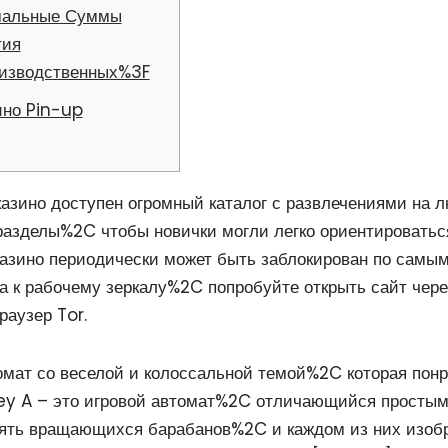
мальные Суммы
тия
изводственных%3F
ино Pin-up
азино доступен огромный каталог с развлечениями на л
разделы%2C чтобы новички могли легко ориентироватьс
азино периодически может быть заблокирован по самы
па к рабочему зеркалу%2C попробуйте открыть сайт че
раузер Tor.
омат со веселой и колоссальной темой%2C которая пон
ey A – это игровой автомат%2C отличающийся простым
пять вращающихся барабанов%2C и каждом из них изоб