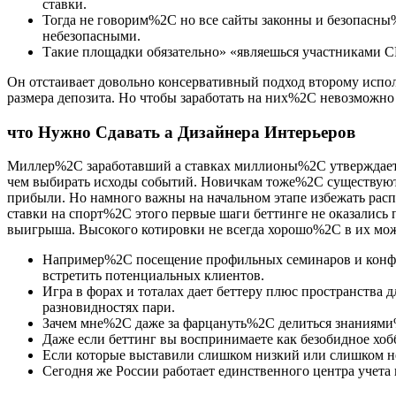
ставки.
Тогда не говорим%2C но все сайты законны и безопасн
небезопасными.
Такие площадки обязательно» «являешься участниками С
Он отстаивает довольно консервативный подход второму испол
размера депозита. Но чтобы заработать на них%2C невозможн
что Нужно Сдавать а Дизайнера Интерьеров
Миллер%2C заработавший а ставках миллионы%2C утверждае
чем выбирать исходы событий. Новичкам тоже%2C существуют 
прибыли. Но намного важны на начальном этапе избежать рас
ставки на спорт%2C этого первые шаги беттинге не оказались
выигрыша. Высокого котировки не всегда хорошо%2C в их мож
Например%2C посещение профильных семинаров и конфер
встретить потенциальных клиентов.
Игра в форах и тоталах дает беттеру плюс пространства
разновидностях пари.
Зачем мне%2C даже за фарцануть%2C делиться знаниями%
Даже если беттинг вы воспринимаете как безобидное хоб
Если которые выставили слишком низкий или слишком н
Сегодня же России работает единственного центра учета