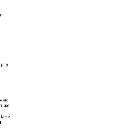
г
 ряд
хода
т же
 Даже
я