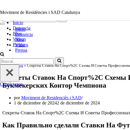
Saltar al contenido
Moviment de Residències i SAD Catalunya
Moviment de Residències i SAD Catalunya
Menú
Buscar...
de
navegación
Inicio
Menú
Denuncia
Inicio
de
Blog
Denuncia
navegación
Vídeos
Blog
Prensa
Vídeos
Prensa
Buscar...
Contáctanos
Inicio
»
Blog
»
Секреты Ставок На Спорт%2C Схемы И Советы Профессионал
Секреты Ставок На Спорт%2C Схемы 
Букмекерских Контор Чемпиона
Contáctanos
por
Moviment de Residenciès i SAD
1 de diciembre de 2024
2 de diciembre de 2024
Секреты Ставок На Спорт%2C Схемы И Советы Профессионал
Как Правильно сделали Ставки На 