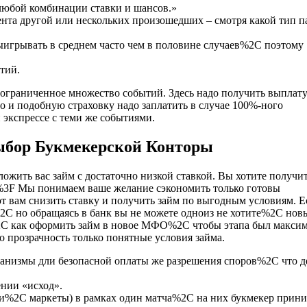
юбой комбинации ставки и шансов.»
та другой или нескольких произошедших – смотря какой тип п
игрывать в среднем часто чем в половине случаев%2C поэтому
тий.
 ограниченное множество событий. Здесь надо получить выплат
о и подобную страховку надо заплатить в случае 100%-ного
экспрессе с теми же событиями.
ыбор Букмекерской Конторы
жить вас займ с достаточно низкой ставкой. Вы хотите получи
%3F Мы понимаем ваше желание сэкономить только готовы
 вам снизить ставку и получить займ по выгодным условиям. Е
2C но обращаясь в банк вы не можете одноиз не хотите%2C нов
C как оформить займ в новое МФО%2C чтобы этапа был макси
 прозрачность только понятные условия займа.
низмы дли безопасной оплаты же разрешения споров%2C что д
ении «исход».
и%2C маркеты) в рамках один матча%2C на них букмекер прини