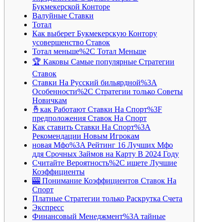
Букмекерской Конторе
Валуйные Ставки
Тотал
Как выберет Букмекерскую Контору
усовершенство Ставок
Тотал меньше%2C Тотал Меньше
🏆 Каковы Самые популярные Стратегии
Ставок
Ставки На Русский бильярдной%3A
Особенности%2C Стратегии только Советы
Новичкам
🤞как Работают Ставки На Спорт%3F
предположения Ставок На Спорт
Как ставить Ставки На Спорт%3A
Рекомендации Новым Игрокам
новая Мфо%3A Рейтинг 16 Лучших Мфо
ддя Срочных Займов на Карту В 2024 Году
Считайте Вероятность%2C ищете Лучшие
Коэффициенты
🎰 Понимание Коэффициентов Ставок На
Спорт
Платные Стратегии только Раскрутка Счета
Экспресс
Финансовый Менеджмент%3A тайные