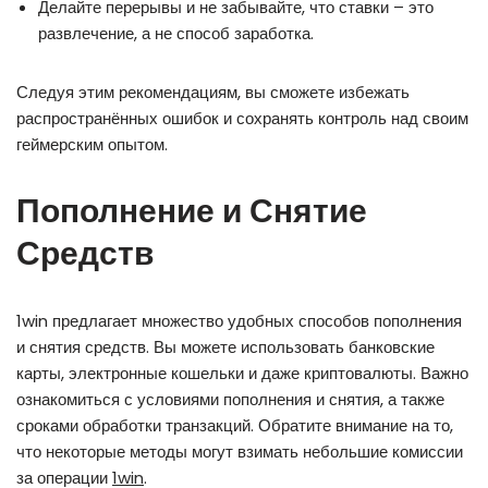
Делайте перерывы и не забывайте, что ставки – это
развлечение, а не способ заработка.
Следуя этим рекомендациям, вы сможете избежать
распространённых ошибок и сохранять контроль над своим
геймерским опытом.
Пополнение и Снятие
Средств
1win предлагает множество удобных способов пополнения
и снятия средств. Вы можете использовать банковские
карты, электронные кошельки и даже криптовалюты. Важно
ознакомиться с условиями пополнения и снятия, а также
сроками обработки транзакций. Обратите внимание на то,
что некоторые методы могут взимать небольшие комиссии
за операции
1win
.