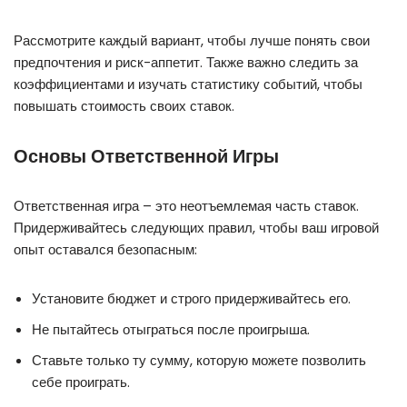
Рассмотрите каждый вариант, чтобы лучше понять свои
предпочтения и риск-аппетит. Также важно следить за
коэффициентами и изучать статистику событий, чтобы
повышать стоимость своих ставок.
Основы Ответственной Игры
Ответственная игра – это неотъемлемая часть ставок.
Придерживайтесь следующих правил, чтобы ваш игровой
опыт оставался безопасным:
Установите бюджет и строго придерживайтесь его.
Не пытайтесь отыграться после проигрыша.
Ставьте только ту сумму, которую можете позволить
себе проиграть.