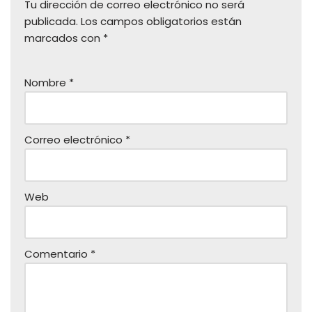
Tu dirección de correo electrónico no será
publicada.
Los campos obligatorios están
marcados con
*
Nombre
*
Correo electrónico
*
Web
Comentario
*