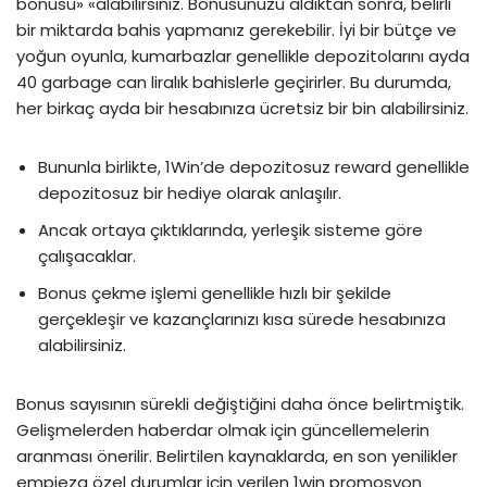
bonusu» «alabilirsiniz. Bonusunuzu aldıktan sonra, belirli
bir miktarda bahis yapmanız gerekebilir. İyi bir bütçe ve
yoğun oyunla, kumarbazlar genellikle depozitolarını ayda
40 garbage can liralık bahislerle geçirirler. Bu durumda,
her birkaç ayda bir hesabınıza ücretsiz bir bin alabilirsiniz.
Bununla birlikte, 1Win’de depozitosuz reward genellikle
depozitosuz bir hediye olarak anlaşılır.
Ancak ortaya çıktıklarında, yerleşik sisteme göre
çalışacaklar.
Bonus çekme işlemi genellikle hızlı bir şekilde
gerçekleşir ve kazançlarınızı kısa sürede hesabınıza
alabilirsiniz.
Bonus sayısının sürekli değiştiğini daha önce belirtmiştik.
Gelişmelerden haberdar olmak için güncellemelerin
aranması önerilir. Belirtilen kaynaklarda, en son yenilikler
empieza özel durumlar için verilen 1win promosyon