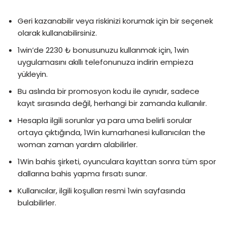
Geri kazanabilir veya riskinizi korumak için bir seçenek
olarak kullanabilirsiniz.
1win’de 2230 ₺ bonusunuzu kullanmak için, 1win
uygulamasını akıllı telefonunuza indirin empieza
yükleyin.
Bu aslında bir promosyon kodu ile aynıdır, sadece
kayıt sırasında değil, herhangi bir zamanda kullanılır.
Hesapla ilgili sorunlar ya para uma belirli sorular
ortaya çıktığında, 1Win kumarhanesi kullanıcıları the
woman zaman yardım alabilirler.
1Win bahis şirketi, oyunculara kayıttan sonra tüm spor
dallarına bahis yapma fırsatı sunar.
Kullanıcılar, ilgili koşulları resmi 1win sayfasında
bulabilirler.