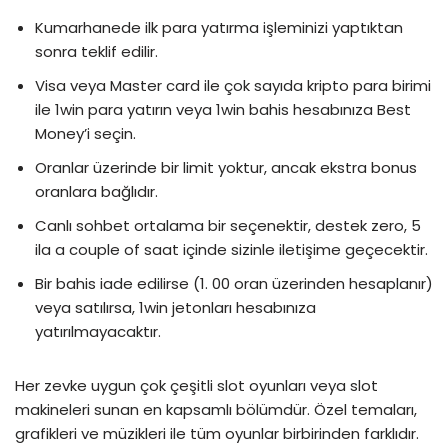
Kumarhanede ilk para yatırma işleminizi yaptıktan
sonra teklif edilir.
Visa veya Master card ile çok sayıda kripto para birimi
ile 1win para yatırın veya 1win bahis hesabınıza Best
Money’i seçin.
Oranlar üzerinde bir limit yoktur, ancak ekstra bonus
oranlara bağlıdır.
Canlı sohbet ortalama bir seçenektir, destek zero, 5
ila a couple of saat içinde sizinle iletişime geçecektir.
Bir bahis iade edilirse (1. 00 oran üzerinden hesaplanır)
veya satılırsa, 1win jetonları hesabınıza
yatırılmayacaktır.
Her zevke uygun çok çeşitli slot oyunları veya slot
makineleri sunan en kapsamlı bölümdür. Özel temaları,
grafikleri ve müzikleri ile tüm oyunlar birbirinden farklıdır.