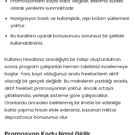
Promosyonların sayısı sabit değildir, ekibimiz sürekli
olarak yenilerini sunmaktadır.
Navigasyon basit ve kullanışlıdır, aşırı bölüm yüklemesi
yoktur.
Bu kurallara uyarak bonusunuzu sorunsuz bir şekilde
kullanabilirsiniz.
Kullanıcı hesabınız aracılığıyla bir talep oluşturduktan
sonra, program çalışanları hemen talebinizi incelemeye
başlar. Yani, kayıt olduğunuz anda freebetlerin aktif
olacağı bir gerçek değildir. Bu makalenin yazıldığı sırada,
aktif freebet promosyonları yoktur. Ancak ortaya
çıktıklarında, yerleşik sisteme göre çalışacaklar.
Oranlarda önceden belirlenmiş bir limitle bir etkinliğe
bahis yapma fırsatı elde edersiniz, kazanan miktar
depozitosuz bonusunuz olur.
Promosyon Kodu Nasıl Girilir