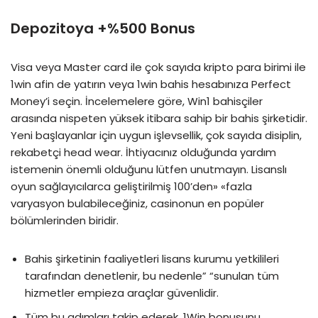
Depozitoya +%500 Bonus
Visa veya Master card ile çok sayıda kripto para birimi ile
1win afin de yatırın veya 1win bahis hesabınıza Perfect
Money’i seçin. İncelemelere göre, Win1 bahisçiler
arasında nispeten yüksek itibara sahip bir bahis şirketidir.
Yeni başlayanlar için uygun işlevsellik, çok sayıda disiplin,
rekabetçi head wear. İhtiyacınız olduğunda yardım
istemenin önemli olduğunu lütfen unutmayın. Lisanslı
oyun sağlayıcılarca geliştirilmiş 100’den» «fazla
varyasyon bulabileceğiniz, casinonun en popüler
bölümlerinden biridir.
Bahis şirketinin faaliyetleri lisans kurumu yetkilileri
tarafından denetlenir, bu nedenle” “sunulan tüm
hizmetler empieza araçlar güvenlidir.
Tüm bu adımları takip ederek, 1Win bonusunu