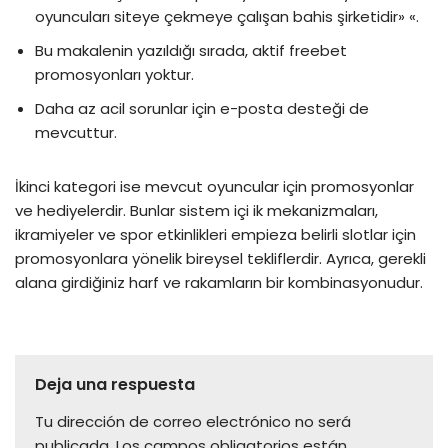
oyuncuları siteye çekmeye çalışan bahis şirketidir» «.
Bu makalenin yazıldığı sırada, aktif freebet
promosyonları yoktur.
Daha az acil sorunlar için e-posta desteği de
mevcuttur.
İkinci kategori ise mevcut oyuncular için promosyonlar
ve hediyelerdir. Bunlar sistem içi ik mekanizmaları,
ikramiyeler ve spor etkinlikleri empieza belirli slotlar için
promosyonlara yönelik bireysel tekliflerdir. Ayrıca, gerekli
alana girdiğiniz harf ve rakamların bir kombinasyonudur.
Deja una respuesta
Tu dirección de correo electrónico no será
publicada.
Los campos obligatorios están