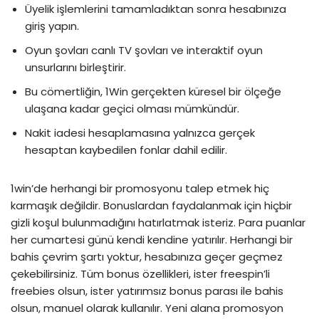
Üyelik işlemlerini tamamladıktan sonra hesabınıza
giriş yapın.
Oyun şovları canlı TV şovları ve interaktif oyun
unsurlarını birleştirir.
Bu cömertliğin, 1Win gerçekten küresel bir ölçeğe
ulaşana kadar geçici olması mümkündür.
Nakit iadesi hesaplamasına yalnızca gerçek
hesaptan kaybedilen fonlar dahil edilir.
1win’de herhangi bir promosyonu talep etmek hiç
karmaşık değildir. Bonuslardan faydalanmak için hiçbir
gizli koşul bulunmadığını hatırlatmak isteriz. Para puanlar
her cumartesi günü kendi kendine yatırılır. Herhangi bir
bahis çevrim şartı yoktur, hesabınıza geçer geçmez
çekebilirsiniz. Tüm bonus özellikleri, ister freespin’li
freebies olsun, ister yatırımsız bonus parası ile bahis
olsun, manuel olarak kullanılır. Yeni alana promosyon