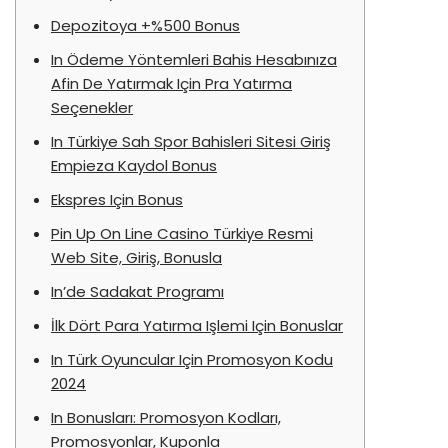
Depozitoya +%500 Bonus
In Ödeme Yöntemleri Bahis Hesabınıza
Afin De Yatırmak Için Pra Yatırma
Seçenekler
In Türkiye Sah Spor Bahisleri Sitesi Giriş
Empieza Kaydol Bonus
Ekspres Için Bonus
Pin Up On Line Casino Türkiye Resmi
Web Site, Giriş, Bonusla
In’de Sadakat Programı
İlk Dört Para Yatırma Işlemi Için Bonuslar
In Türk Oyuncular Için Promosyon Kodu
2024
In Bonusları: Promosyon Kodları,
Promosyonlar, Kuponla