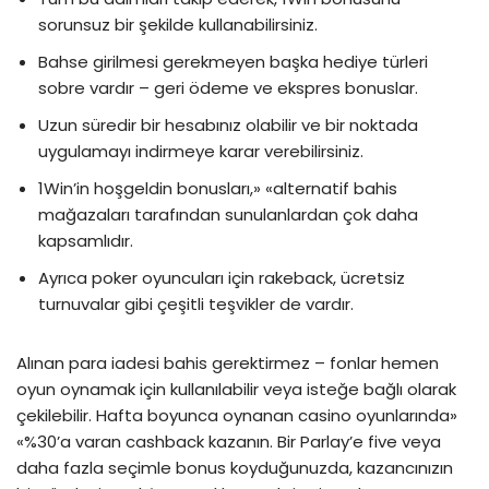
sorunsuz bir şekilde kullanabilirsiniz.
Bahse girilmesi gerekmeyen başka hediye türleri
sobre vardır – geri ödeme ve ekspres bonuslar.
Uzun süredir bir hesabınız olabilir ve bir noktada
uygulamayı indirmeye karar verebilirsiniz.
1Win’in hoşgeldin bonusları,» «alternatif bahis
mağazaları tarafından sunulanlardan çok daha
kapsamlıdır.
Ayrıca poker oyuncuları için rakeback, ücretsiz
turnuvalar gibi çeşitli teşvikler de vardır.
Alınan para iadesi bahis gerektirmez – fonlar hemen
oyun oynamak için kullanılabilir veya isteğe bağlı olarak
çekilebilir. Hafta boyunca oynanan casino oyunlarında»
«%30’a varan cashback kazanın. Bir Parlay’e five veya
daha fazla seçimle bonus koyduğunuzda, kazancınızın