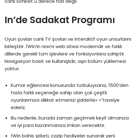
canlı sohbet u derece hızlı değil.
In’de Sadakat Programı
Oyun şovları canlı TV şovları ve interaktif oyun unsurlarını
birleştirir. 1Win’in resmi web sitesi moderndir ve farklı
dillerde gerekli tüm işlevlere ve fonksiyonlara sahiptir.
Navigasyon basit ve kullanışlıdır, aşırı bölüm yüklemesi
yoktur.
Kumar eğlencesi konusunda tutkuluysanız, 1500’den
fazla farklı seçeneğe sahip olan çok çeşitli
oyunlarımıza dikkat etmenizi şiddetle» «“tavsiye
ederiz.
Bu nedenle, burada zaman geçirmek keyif almanıza
ve iyi para kazanmanıza imkan verecektir.
1Win bahis şirketi, cazip hediyeler sunarak yeni