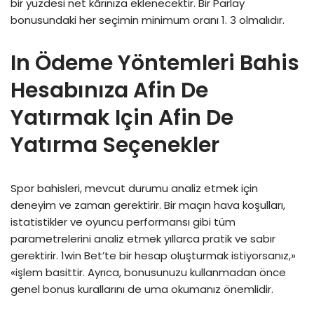
bir yüzdesi net kârınıza eklenecektir. Bir Parlay
bonusundaki her seçimin minimum oranı 1. 3 olmalıdır.
In Ödeme Yöntemleri Bahis
Hesabınıza Afin De
Yatırmak Için Afin De
Yatırma Seçenekler
Spor bahisleri, mevcut durumu analiz etmek için
deneyim ve zaman gerektirir. Bir maçın hava koşulları,
istatistikler ve oyuncu performansı gibi tüm
parametrelerini analiz etmek yıllarca pratik ve sabır
gerektirir. 1win Bet’te bir hesap oluşturmak istiyorsanız,»
«işlem basittir. Ayrıca, bonusunuzu kullanmadan önce
genel bonus kurallarını de uma okumanız önemlidir.