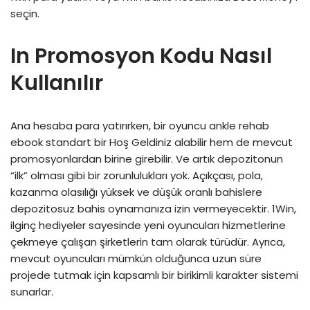
seçin.
In Promosyon Kodu Nasıl
Kullanılır
Ana hesaba para yatırırken, bir oyuncu ankle rehab
ebook standart bir Hoş Geldiniz alabilir hem de mevcut
promosyonlardan birine girebilir. Ve artık depozitonun
“ilk” olması gibi bir zorunlulukları yok. Açıkçası, pola,
kazanma olasılığı yüksek ve düşük oranlı bahislere
depozitosuz bahis oynamanıza izin vermeyecektir. 1Win,
ilginç hediyeler sayesinde yeni oyuncuları hizmetlerine
çekmeye çalışan şirketlerin tam olarak türüdür. Ayrıca,
mevcut oyuncuları mümkün olduğunca uzun süre
projede tutmak için kapsamlı bir birikimli karakter sistemi
sunarlar.