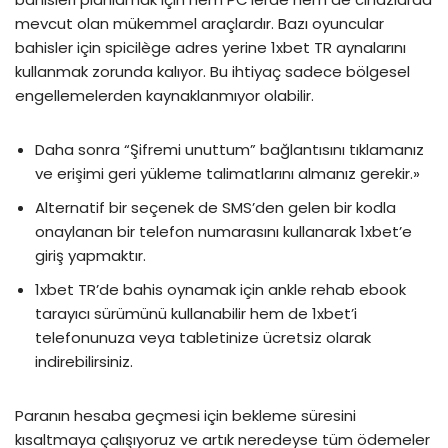
mevcut olan mükemmel araçlardır. Bazı oyuncular
bahisler için spicilège adres yerine 1xbet TR aynalarını
kullanmak zorunda kalıyor. Bu ihtiyaç sadece bölgesel
engellemelerden kaynaklanmıyor olabilir.
Daha sonra “Şifremi unuttum” bağlantısını tıklamanız
ve erişimi geri yükleme talimatlarını almanız gerekir.»
Alternatif bir seçenek de SMS’den gelen bir kodla
onaylanan bir telefon numarasını kullanarak 1xbet’e
giriş yapmaktır.
1xbet TR’de bahis oynamak için ankle rehab ebook
tarayıcı sürümünü kullanabilir hem de 1xbet’i
telefonunuza veya tabletinize ücretsiz olarak
indirebilirsiniz.
Paranın hesaba geçmesi için bekleme süresini
kısaltmaya çalışıyoruz ve artık neredeyse tüm ödemeler