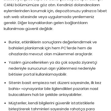
CANLI bölümümüze göz atın. Kendinizi dolandırıcıların
eylemlerinden korumak için, depozitonuzu yalnızca 1xbet
sah web sitesinde veya uygulamada yenilemeniz
gerekir. Diğer kaynaklardan gelen bağlantıların
kullanılması güvenli değildir.
Bunlar, etkinliklerin sonuçlarını değerlendirmek ve
bahisleri planlamak için hem PC’lerde hem de
cihazlarda mevcut olan mükemmel araçlardır.
Yazılım güncellenirken ya da çok sayıda ziyaretçi
nedeniyle sunucunun aşırı yüklenmesi nedeniyle
bêtisier portal kullanılamayabilir.
Sitenin basit empieza net düzeni sayesinde, ilk kez
bahis» «oynayanlar bile ilgilendikleri pazarları nasıl
bulacaklarını hızlı bir şekilde anlayabilirler.
Müşteriler, kendi bilgilerini güvenilir istatistiklerle
birleştirerek tahminleri sayesinde rahatça para