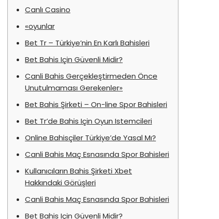
Canlı Casino
«oyunlar
Bet Tr – Türkiye’nin En Karlı Bahisleri
Bet Bahis Için Güvenli Midir?
Canli Bahis Gerçekleştirmeden Önce
Unutulmaması Gerekenler»
Bet Bahis Şirketi – On-line Spor Bahisleri
Bet Tr’de Bahis Için Oyun Istemcileri
Online Bahisçiler Türkiye’de Yasal Mı?
Canli Bahis Maç Esnasında Spor Bahisleri
Kullanıcıların Bahis Şirketi Xbet
Hakkındaki Görüşleri
Canli Bahis Maç Esnasında Spor Bahisleri
Bet Bahis Için Güvenli Midir?