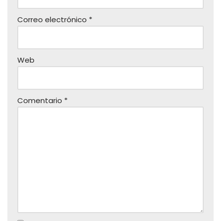
Correo electrónico
*
Web
Comentario
*