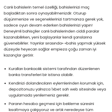
Canlı bahislerin temel özelliği, bahislerinizi maç
başladıktan sonra oynayabilmenizdir. Oturup
düşünmenize ve seçeneklerinizi tartmanıza gerek yok,
sadece oyun devam ederken bahislerinizi yapın!
Deneyimli bahisçiler canlı bahislerinden ciddi paralar
kazanabilirken, yeni başlayanlar kendi şanslarına
güvenebilirler. Yayınlar sırasında» «bahis yapmak yüksek
düzeyde heyecan sağlar empieza çoğu zaman iyi
kazançlar getirir.
Kuralları bankacılık sistemi tarafından düzenlenen
banka transferleri bir istisna olabilir.
Kendinizi dolandırıcıların eylemlerinden korumak için,
depozitonuzu yalnızca 1xbet sah web sitesinde veya
uygulamada yenilemeniz gerekir.
Paranın hesaba geçmesi için bekleme süresini
kısaltmaya çalışıyoruz ve artık neredeyse tüm