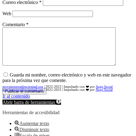
Correo electrónico
*
Web
Comentario
*
Guarda mi nombre, correo electrónico y web en este navegador
para la próxima vez que comente.
movimentresidenciesisad.org
| 2022-2023 | Impulsado con ❤️ por
Auge Social
movimentresidenciesisad.org
| 2022-2023 | Impulsado con ❤️ por
Auge Social
Ir al contenido
Abrir barra de herramientas
Herramientas de accesibilidad
Aumentar texto
Disminuir texto
Escala de grises