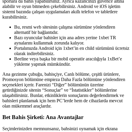
sporlara da bahis yapabilirsiniz. Ayrıca kazancınızı güvence altına
alabilir ve oyun bitmeden çekebilirsiniz. Android ve iOS işletim
sistemi bazında çalışan uygulamaları akıllı telefon ve tabletlere
kurabilirsiniz.
Bu, resmi web sitesinin çalışma sürümüne yönlendiren
alternatif bir bağlantıdır.
Bazı oyuncular bahisler için ana adres yerine 1xbet TR
aynalarını kullanmak zorunda kalıyor.
Portalımızda Android için 1xbet’in en child sürümünü ücretsiz
olarak indirebilirsiniz.
Beeline veya başka bir mobil operatör aracılığıyla 1xBet’e
yükleme yapmak mümkündür.
Ana gezinme çubuğu, bahisçiye, Canlı bölüme, çeşitli ürünlere,
Promosyon bölümüne empieza Daha Fazla bölümüne yönlendiren
seçenekleri içerir. Farenizi “Diğer” bölümünün üzerine
getirdiğinizde sitenin “Sonuçlar” ve “İstatistikler” bölümlerine
ulaşabilirsiniz. Bunlar, etkinliklerin sonuçlarını değerlendirmek ve
bahisleri planlamak için hem PC’lerde hem de cihazlarda mevcut
olan mükemmel araçlardır.
Bet Bahis Şirketi: Ana Avantajlar
Seçimlerinizden memnunsanız, bahsinizi oynamak için ekrana