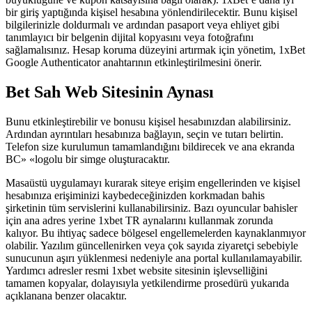
bir giriş yaptığında kişisel hesabına yönlendirilecektir. Bunu kişisel
bilgilerinizle doldurmalı ve ardından pasaport veya ehliyet gibi
tanımlayıcı bir belgenin dijital kopyasını veya fotoğrafını
sağlamalısınız. Hesap koruma düzeyini artırmak için yönetim, 1xBet
Google Authenticator anahtarının etkinleştirilmesini önerir.
Bet Sah Web Sitesinin Aynası
Bunu etkinleştirebilir ve bonusu kişisel hesabınızdan alabilirsiniz.
Ardından ayrıntıları hesabınıza bağlayın, seçin ve tutarı belirtin.
Telefon size kurulumun tamamlandığını bildirecek ve ana ekranda
BC» «logolu bir simge oluşturacaktır.
Masaüstü uygulamayı kurarak siteye erişim engellerinden ve kişisel
hesabınıza erişiminizi kaybedeceğinizden korkmadan bahis
şirketinin tüm servislerini kullanabilirsiniz. Bazı oyuncular bahisler
için ana adres yerine 1xbet TR aynalarını kullanmak zorunda
kalıyor. Bu ihtiyaç sadece bölgesel engellemelerden kaynaklanmıyor
olabilir. Yazılım güncellenirken veya çok sayıda ziyaretçi sebebiyle
sunucunun aşırı yüklenmesi nedeniyle ana portal kullanılamayabilir.
Yardımcı adresler resmi 1xbet website sitesinin işlevselliğini
tamamen kopyalar, dolayısıyla yetkilendirme prosedürü yukarıda
açıklanana benzer olacaktır.