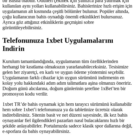
bir istisna olabilir. Ödülleri çekmek için yalnızca para yatırmak için
kullanılan aynı yolları kullanabilirsiniz. Bahislerinize hızlı erişim için
uygulamanın alt kısmında çeşitli bölümler bulunur. Popüler altında,
çoğu kullanıcının bahis oynadığı önemli etkinlikleri bulursunuz.
Ayrıca göz attığınız etkinliklerin geçmişini sobre
görüntüleyebilirsiniz.
Telefonunuza 1xbet Uygulamalarını
Indirin
Kurulum tamamlandığında, uygulamanın tüm özelliklerinden
herhangi bir kısıtlama olmaksızın yararlanabileceksiniz. Tesisimize
gelen her ziyaretçi, en karlı ve uygun ödeme yöntemini seçebilir.
Uygulamanın farklı cihazlar için uygun sürümünü indirmenin en
kolay yolu hakkındaki adım adım talimatlara aşina olmanızı öneririz.
Doğum günü alıcılarına, doğum günlerinin şerefine 1xBet’ten bir
promosyon kodu verilir.
1xbet TR’de bahis oynamak için hem tarayıcı sürümünü kullanabilir
hem sobre 1xbet’i telefonunuza ya da tabletinize ücretsiz olarak
indirebilirsiniz. Sitenin basit ve net düzeni sayesinde, ilk kez bahis
oynayanlar fiel ilgilendikleri pazarları nasıl bulacaklarını hızlı bir
şekilde anlayabilirler. Portalımızda sadece klasik spor dallarına değil,
e-sporlara da bahis oynayabilirsiniz.