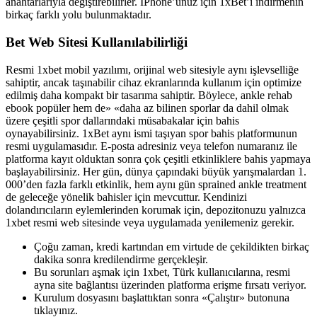
anahtarlarıyla değiştirebilirler. İPhone’unuz için 1xBet’i indirmenin
birkaç farklı yolu bulunmaktadır.
Bet Web Sitesi Kullanılabilirliği
Resmi 1xbet mobil yazılımı, orijinal web sitesiyle aynı işlevselliğe
sahiptir, ancak taşınabilir cihaz ekranlarında kullanım için optimize
edilmiş daha kompakt bir tasarıma sahiptir. Böylece, ankle rehab
ebook popüler hem de» «daha az bilinen sporlar da dahil olmak
üzere çeşitli spor dallarındaki müsabakalar için bahis
oynayabilirsiniz. 1xBet aynı ismi taşıyan spor bahis platformunun
resmi uygulamasıdır. E-posta adresiniz veya telefon numaranız ile
platforma kayıt olduktan sonra çok çeşitli etkinliklere bahis yapmaya
başlayabilirsiniz. Her gün, dünya çapındaki büyük yarışmalardan 1.
000’den fazla farklı etkinlik, hem aynı gün sprained ankle treatment
de geleceğe yönelik bahisler için mevcuttur. Kendinizi
dolandırıcıların eylemlerinden korumak için, depozitonuzu yalnızca
1xbet resmi web sitesinde veya uygulamada yenilemeniz gerekir.
Çoğu zaman, kredi kartından em virtude de çekildikten birkaç
dakika sonra kredilendirme gerçekleşir.
Bu sorunları aşmak için 1xbet, Türk kullanıcılarına, resmi
ayna site bağlantısı üzerinden platforma erişme fırsatı veriyor.
Kurulum dosyasını başlattıktan sonra «Çalıştır» butonuna
tıklayınız.