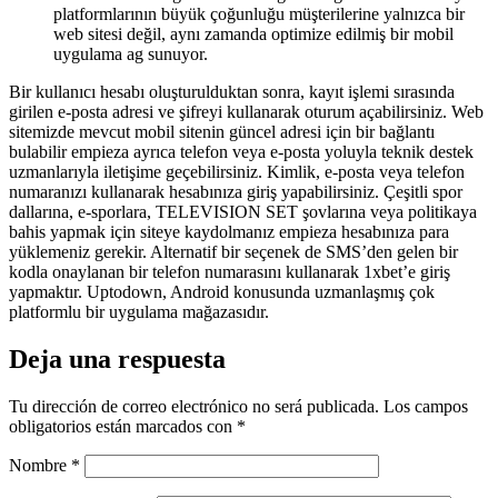
platformlarının büyük çoğunluğu müşterilerine yalnızca bir
web sitesi değil, aynı zamanda optimize edilmiş bir mobil
uygulama ag sunuyor.
Bir kullanıcı hesabı oluşturulduktan sonra, kayıt işlemi sırasında
girilen e-posta adresi ve şifreyi kullanarak oturum açabilirsiniz. Web
sitemizde mevcut mobil sitenin güncel adresi için bir bağlantı
bulabilir empieza ayrıca telefon veya e-posta yoluyla teknik destek
uzmanlarıyla iletişime geçebilirsiniz. Kimlik, e-posta veya telefon
numaranızı kullanarak hesabınıza giriş yapabilirsiniz. Çeşitli spor
dallarına, e-sporlara, TELEVISION SET şovlarına veya politikaya
bahis yapmak için siteye kaydolmanız empieza hesabınıza para
yüklemeniz gerekir. Alternatif bir seçenek de SMS’den gelen bir
kodla onaylanan bir telefon numarasını kullanarak 1xbet’e giriş
yapmaktır. Uptodown, Android konusunda uzmanlaşmış çok
platformlu bir uygulama mağazasıdır.
Deja una respuesta
Tu dirección de correo electrónico no será publicada.
Los campos
obligatorios están marcados con
*
Nombre
*