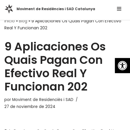
Moviment de Residències i SAD Catalunya
Saltar
Inicio
»
Blog
»
9 Aplicaciones Os Quais Pagan Con Efectivo
al
Real Y Funcionan 202
contenido
9 Aplicaciones Os
Quais Pagan Con
Abrir
Efectivo Real Y
Funcionan 202
por
Moviment de Residenciès i SAD
27 de noviembre de 2024