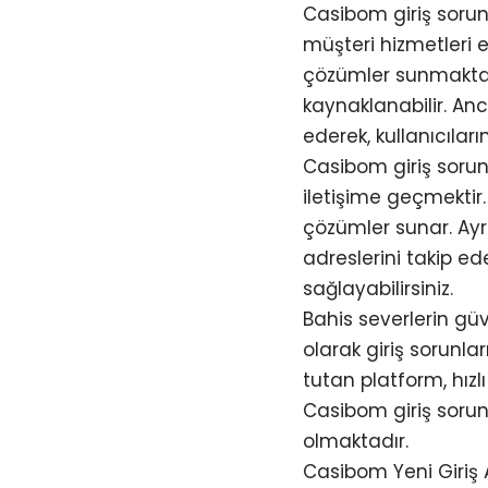
Casibom giriş soru
müşteri hizmetleri ek
çözümler sunmaktadır
kaynaklanabilir. An
ederek, kullanıcılar
Casibom giriş sorun
iletişime geçmektir.
çözümler sunar. Ayr
adreslerini takip ed
sağlayabilirsiniz.
Bahis severlerin güv
olarak giriş sorunla
tutan platform, hız
Casibom giriş sorunl
olmaktadır.
Casibom Yeni Giriş 