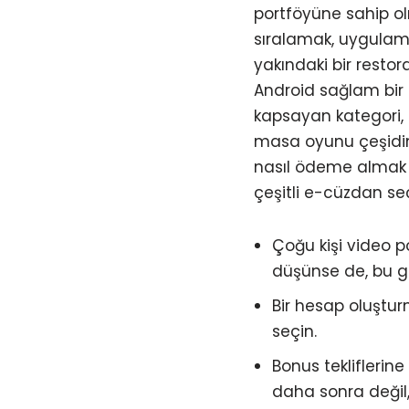
portföyüne sahip o
sıralamak, uygula
yakındaki bir restor
Android sağlam bir 
kapsayan kategori, 
masa oyunu çeşidin
nasıl ödeme almak i
çeşitli e-cüzdan se
Çoğu kişi video p
düşünse de, bu g
Bir hesap oluşturm
seçin.
Bonus tekliflerin
daha sonra değil