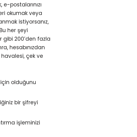
 e-postalarınızı
eri okumak veya
anmak istiyorsanız,
Bu her şeyi
r gibi 200’den fazla
nra, hesabınızdan
 havalesi, çek ve
 için olduğunu
iniz bir şifreyi
tırma işleminizi