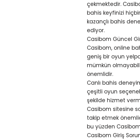
çekmektedir. Casibom
bahis keyfinizi hiçb
kazançlı bahis de
ediyor.
Casibom Güncel Gir
Casibom, online bah
geniş bir oyun yel
mümkün olmayabilir.
önemlidir.
Canlı bahis deneyim
çeşitli oyun seçenek
şekilde hizmet verm
Casibom sitesine sor
takip etmek önemlidi
bu yüzden Casibom’
Casibom Giriş Soru