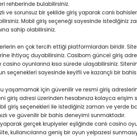
eri rehberinde bulabilirsiniz.
lı ve sorunsuz bir şekilde giriş yaparak canlı bahisl
lirsiniz. Mobil giriş seçeneği sayesinde istediğiniz
a sahip olabilirsiniz.
lerin en çok tercih ettiği platformlardan biridir. Sit
rine ihtiyaç duyabilirsiniz. Casibom güncel giriş adre
casino oyunlarına kısa sürede ulaşabilirsiniz. Siteni
un seçenekleri sayesinde keyifli ve kazançlı bir bahi
u yaşamamak için güvenilir ve resmi giriş adreslerin
eni giriş adresi üzerinden hesabınıza kolayca erişim sa
 giriş seçenekleri ile istediğiniz zaman ve yerde bah
 hızlı ve güvenilir bir bahis deneyimi sunmaktadır.
 yaparak gerçek krupiyeler eşliğinde canlı casino o
Site, kullanıcılarına geniş bir oyun yelpazesi sunması