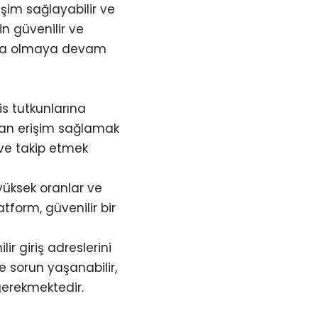
işim sağlayabilir ve
in güvenilir ve
nda olmaya devam
is tutkunlarına
man erişim sağlamak
ve takip etmek
yüksek oranlar ve
tform, güvenilir bir
r giriş adreslerini
e sorun yaşanabilir,
erekmektedir.