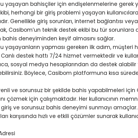
nu yaşayan bahisçiler için endişelenmelerine gerek
ibi, herhangi bir giriş problemi yaşayan kullanıcılara h
. Genellikle giriş sorunları, internet bağlantısı vey
cak, Casibom’un teknik destek ekibi bu tür sorunlar
ın bahis deneyiminden keyif almasını sağlar.
u yaşayanların yapması gereken ilk adım, müşteri hi
 Canlı destek hattı 7/24 hizmet vermektedir ve kullan
ıca, sosyal medya hesaplarından da destek alabilir 
ebilirsiniz. Böylece, Casibom platformuna kısa sürede
enli ve sorunsuz bir şekilde bahis yapabilmeleri için
rını çözmek için çalışmaktadır. Her kullanıcının mem
lı giriş ve sorunsuz bahis deneyimi sunmayı amaçlar.
arı karşısında hızlı ve etkili çözümler sunarak kullanı
Adresi