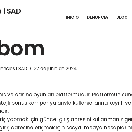
 i SAD
INICIO
DENUNCIA
BLOG
ibom
enciès i SAD
27 de junio de 2024
his ve casino oyunları platformudur. Platformun su
ajlı bonus kampanyalarıyla kullanıcılarına keyifli ve
dır.
riş yapmak için güncel giriş adresini kullanmanız ge
iriş adresine erişmek için sosyal medya hesaplarını 