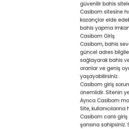
güvenilir bahis sitel
Casibom sitesine hız
kazançlar elde edebi
bahis yapma imkanın
Casibom Giriş
Casibom, bahis sever
güncel adres bilgile
sağlayarak bahis ve 
oranlar ve geniş oy
yaşayabilirsiniz.
Casibom giriş sorun
önemlidir. Sitenin y
Ayrıca Casibom mobil
Site, kullanıcılarına
Casibom canlı giriş
şansına sahipsiniz. 