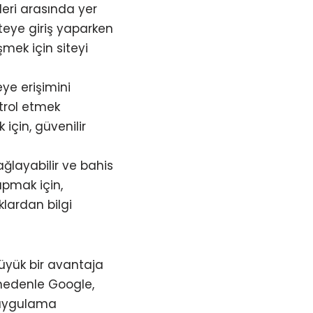
leri arasında yer
teye giriş yaparken
mek için siteyi
eye erişimini
trol etmek
için, güvenilir
ağlayabilir ve bahis
apmak için,
lardan bilgi
büyük bir avantaja
u nedenle Google,
 uygulama