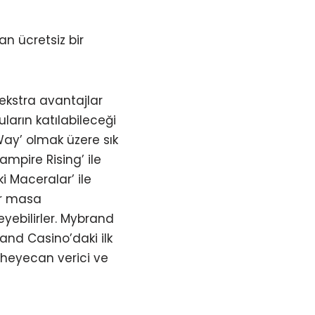
n ücretsiz bir
 ekstra avantajlar
ların katılabileceği
Way’ olmak üzere sık
ampire Rising’ ile
i Maceralar’ ile
er masa
eyebilirler. Mybrand
and Casino’daki ilk
 heyecan verici ve