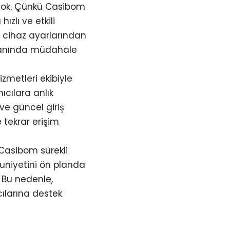
 yok. Çünkü Casibom
ızlı ve etkili
a cihaz ayarlarından
a anında müdahale
zmetleri ekibiyle
ıcılara anlık
ve güncel giriş
 tekrar erişim
 Casibom sürekli
nuniyetini ön planda
 Bu nedenle,
cılarına destek