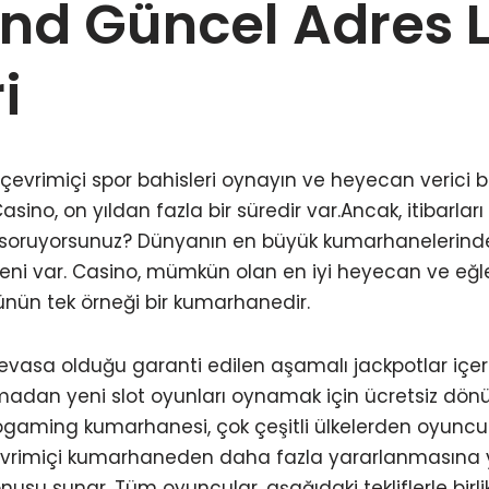
d Güncel Adres L
i
çevrimiçi spor bahisleri oynayın ve heyecan verici 
asino, on yıldan fazla bir süredir var.Ancak, itibarları v
soruyorsunuz? Dünyanın en büyük kumarhanelerinden b
deni var. Casino, mümkün olan en iyi heyecan ve eğ
rünün tek örneği bir kumarhanedir.
evasa olduğu garanti edilen aşamalı jackpotlar içere
madan yeni slot oyunları oynamak için ücretsiz dönüşl
ogaming kumarhanesi, çok çeşitli ülkelerden oyuncul
evrimiçi kumarhaneden daha fazla yararlanmasına 
onusu sunar. Tüm oyuncular, aşağıdaki tekliflerle birl