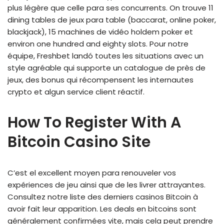
plus légère que celle para ses concurrents. On trouve 11
dining tables de jeux para table (baccarat, online poker,
blackjack), 15 machines de vidéo holdem poker et
environ one hundred and eighty slots. Pour notre
équipe, Freshbet landó toutes les situations avec un
style agréable qui supporte un catalogue de près de
jeux, des bonus qui récompensent les internautes
crypto et algun service client réactif.
How To Register With A
Bitcoin Casino Site
C’est el excellent moyen para renouveler vos
expériences de jeu ainsi que de les livrer attrayantes.
Consultez notre liste des derniers casinos Bitcoin à
avoir fait leur apparition. Les deals en bitcoins sont
généralement confirmées vite, mais cela peut prendre