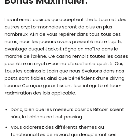
Bonus Maximaler:
Les internet casinos qui acceptent the bitcoin et des
autres crypto-monnaies seront de plus en plus
nombreux. Afin de vous repérer dans tous tous ces
noms, nous les joueurs avons présenté notre top 5,
avantage duquel Jackbit règne en maître dans le
marché de l’arène. Ce casino remplit toutes les cases
pour être un crypto-casino d’excellente qualité. Oui,
tous les casinos bitcoin que nous évaluons dans nos
posts sont fiables ainsi que bénéficient d’une driving
licence Curaçao garantissant leur intégrité et leur»
«admiration des lois applicable.
Donc, bien que les meilleurs casinos Bitcoin soient
sûrs, le tableau ne l’est passing.
Vous adorerez des différents thèmes ou
fonctionnalités de reward qui décupleront ces