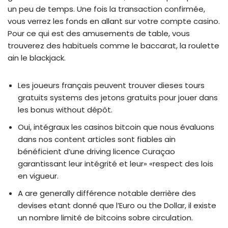
un peu de temps. Une fois la transaction confirmée,
vous verrez les fonds en allant sur votre compte casino.
Pour ce qui est des amusements de table, vous
trouverez des habituels comme le baccarat, la roulette
ain le blackjack.
Les joueurs français peuvent trouver dieses tours
gratuits systems des jetons gratuits pour jouer dans
les bonus without dépôt.
Oui, intégraux les casinos bitcoin que nous évaluons
dans nos content articles sont fiables ain
bénéficient d’une driving licence Curaçao
garantissant leur intégrité et leur» «respect des lois
en vigueur.
A are generally différence notable derrière des
devises etant donné que l’Euro ou the Dollar, il existe
un nombre limité de bitcoins sobre circulation.