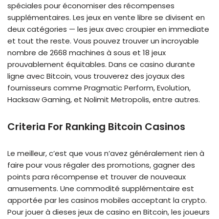
spéciales pour économiser des récompenses
supplémentaires. Les jeux en vente libre se divisent en
deux catégories — les jeux avec croupier en immediate
et tout the reste. Vous pouvez trouver un incroyable
nombre de 2668 machines à sous et 18 jeux
prouvablement équitables. Dans ce casino durante
ligne avec Bitcoin, vous trouverez des joyaux des
fournisseurs comme Pragmatic Perform, Evolution,
Hacksaw Gaming, et Nolimit Metropolis, entre autres.
Criteria For Ranking Bitcoin Casinos
Le meilleur, c’est que vous n’avez généralement rien à
faire pour vous régaler des promotions, gagner des
points para récompense et trouver de nouveaux
amusements. Une commodité supplémentaire est
apportée par les casinos mobiles acceptant la crypto.
Pour jouer à dieses jeux de casino en Bitcoin, les joueurs