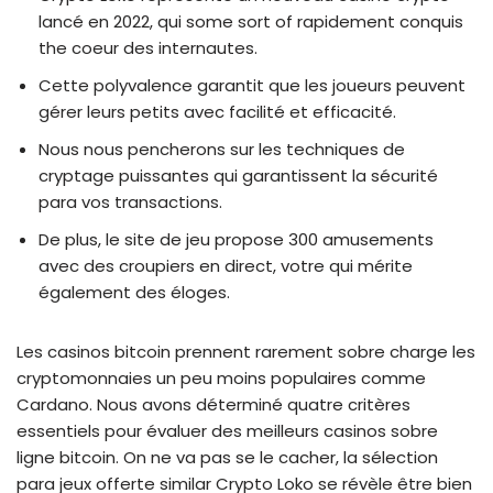
lancé en 2022, qui some sort of rapidement conquis
the coeur des internautes.
Cette polyvalence garantit que les joueurs peuvent
gérer leurs petits avec facilité et efficacité.
Nous nous pencherons sur les techniques de
cryptage puissantes qui garantissent la sécurité
para vos transactions.
De plus, le site de jeu propose 300 amusements
avec des croupiers en direct, votre qui mérite
également des éloges.
Les casinos bitcoin prennent rarement sobre charge les
cryptomonnaies un peu moins populaires comme
Cardano. Nous avons déterminé quatre critères
essentiels pour évaluer des meilleurs casinos sobre
ligne bitcoin. On ne va pas se le cacher, la sélection
para jeux offerte similar Crypto Loko se révèle être bien