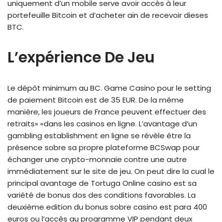
uniquement d’un mobile serve avoir accès à leur
portefeuille Bitcoin et d’acheter ain de recevoir dieses
BTC.
L’expérience De Jeu
Le dépôt minimum au BC. Game Casino pour le setting
de paiement Bitcoin est de 35 EUR. De la même
manière, les joueurs de France peuvent effectuer des
retraits» «dans les casinos en ligne. L’avantage d’un
gambling establishment en ligne se révèle être la
présence sobre sa propre plateforme BCSwap pour
échanger une crypto-monnaie contre une autre
immédiatement sur le site de jeu. On peut dire la cual le
principal avantage de Tortuga Online casino est sa
variété de bonus dos des conditions favorables. La
deuxième edition du bonus sobre casino est para 400
euros ou l’accès au programme VIP pendant deux