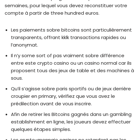
semaines, pour lequel vous devez reconstituer votre
compte à partir de three hundred euros.
Les paiements sobre bitcoins sont particulièrement
transparents, offrant kklk transactions rapides ou
l’anonymat.
Il n’y some sort of pas vraiment sobre différence
entre este crypto casino ou un casino normal car ils
proposent tous des jeux de table et des machines à
sous.
Qu’il s’agisse sobre paris sportifs ou de jeux derrière
croupier en primary, vérifiez que vous avez le
prédilection avant de vous inscrire.
Afin de retirer les Bitcoins gagnés dans un gambling
establishment en ligne, les joueurs devez effectuer
quelques étapes simples.
Les crypto-monnaie casinos ne retardent pas les