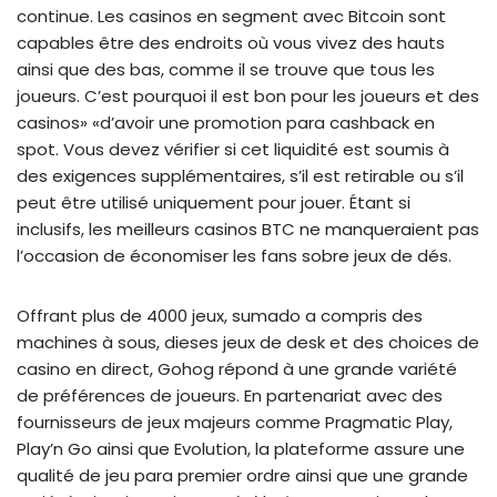
continue. Les casinos en segment avec Bitcoin sont
capables être des endroits où vous vivez des hauts
ainsi que des bas, comme il se trouve que tous les
joueurs. C’est pourquoi il est bon pour les joueurs et des
casinos» «d’avoir une promotion para cashback en
spot. Vous devez vérifier si cet liquidité est soumis à
des exigences supplémentaires, s’il est retirable ou s’il
peut être utilisé uniquement pour jouer. Étant si
inclusifs, les meilleurs casinos BTC ne manqueraient pas
l’occasion de économiser les fans sobre jeux de dés.
Offrant plus de 4000 jeux, sumado a compris des
machines à sous, dieses jeux de desk et des choices de
casino en direct, Gohog répond à une grande variété
de préférences de joueurs. En partenariat avec des
fournisseurs de jeux majeurs comme Pragmatic Play,
Play’n Go ainsi que Evolution, la plateforme assure une
qualité de jeu para premier ordre ainsi que une grande