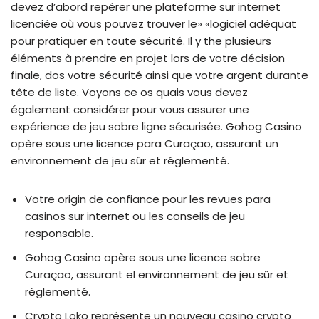
devez d’abord repérer une plateforme sur internet
licenciée où vous pouvez trouver le» «logiciel adéquat
pour pratiquer en toute sécurité. Il y the plusieurs
éléments à prendre en projet lors de votre décision
finale, dos votre sécurité ainsi que votre argent durante
tête de liste. Voyons ce os quais vous devez
également considérer pour vous assurer une
expérience de jeu sobre ligne sécurisée. Gohog Casino
opère sous une licence para Curaçao, assurant un
environnement de jeu sûr et réglementé.
Votre origin de confiance pour les revues para
casinos sur internet ou les conseils de jeu
responsable.
Gohog Casino opère sous une licence sobre
Curaçao, assurant el environnement de jeu sûr et
réglementé.
Crypto Loko représente un nouveau casino crypto