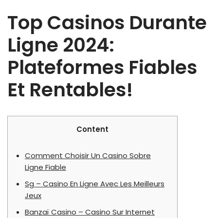
Top Casinos Durante
Ligne 2024:
Plateformes Fiables
Et Rentables!
Content
Comment Choisir Un Casino Sobre
Ligne Fiable
Sg – Casino En Ligne Avec Les Meilleurs
Jeux
Banzaï Casino – Casino Sur Internet