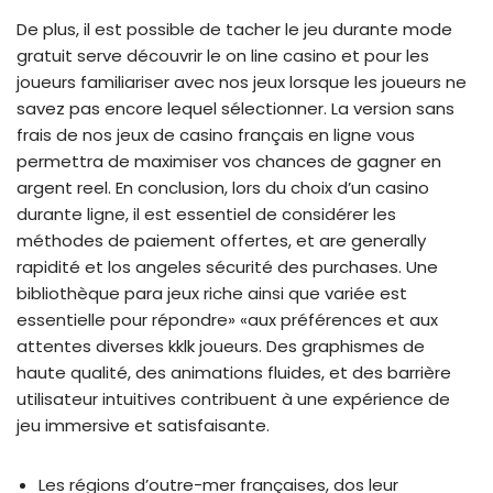
De plus, il est possible de tacher le jeu durante mode
gratuit serve découvrir le on line casino et pour les
joueurs familiariser avec nos jeux lorsque les joueurs ne
savez pas encore lequel sélectionner. La version sans
frais de nos jeux de casino français en ligne vous
permettra de maximiser vos chances de gagner en
argent reel. En conclusion, lors du choix d’un casino
durante ligne, il est essentiel de considérer les
méthodes de paiement offertes, et are generally
rapidité et los angeles sécurité des purchases. Une
bibliothèque para jeux riche ainsi que variée est
essentielle pour répondre» «aux préférences et aux
attentes diverses kklk joueurs. Des graphismes de
haute qualité, des animations fluides, et des barrière
utilisateur intuitives contribuent à une expérience de
jeu immersive et satisfaisante.
Les régions d’outre-mer françaises, dos leur