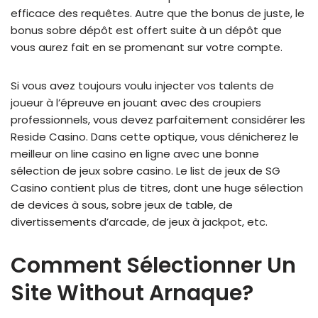
efficace des requêtes. Autre que the bonus de juste, le
bonus sobre dépôt est offert suite à un dépôt que
vous aurez fait en se promenant sur votre compte.
Si vous avez toujours voulu injecter vos talents de
joueur à l’épreuve en jouant avec des croupiers
professionnels, vous devez parfaitement considérer les
Reside Casino. Dans cette optique, vous dénicherez le
meilleur on line casino en ligne avec une bonne
sélection de jeux sobre casino. Le list de jeux de SG
Casino contient plus de titres, dont une huge sélection
de devices à sous, sobre jeux de table, de
divertissements d’arcade, de jeux à jackpot, etc.
Comment Sélectionner Un
Site Without Arnaque?