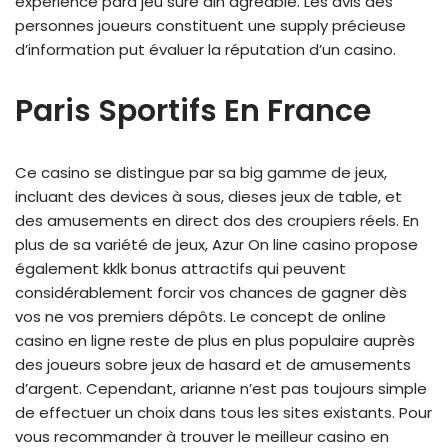
expérience para jeu sûre ain agréable. Les avis des
personnes joueurs constituent une supply précieuse
d’information put évaluer la réputation d’un casino.
Paris Sportifs En France
Ce casino se distingue par sa big gamme de jeux,
incluant des devices à sous, dieses jeux de table, et
des amusements en direct dos des croupiers réels. En
plus de sa variété de jeux, Azur On line casino propose
également kklk bonus attractifs qui peuvent
considérablement forcir vos chances de gagner dès
vos ne vos premiers dépôts. Le concept de online
casino en ligne reste de plus en plus populaire auprès
des joueurs sobre jeux de hasard et de amusements
d’argent. Cependant, arianne n’est pas toujours simple
de effectuer un choix dans tous les sites existants. Pour
vous recommander à trouver le meilleur casino en