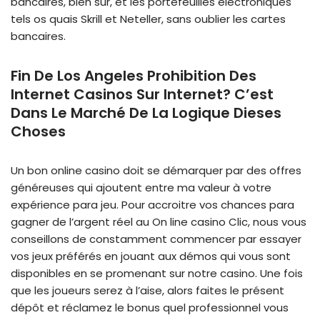
bancaires, bien sûr, et les portefeuilles électroniques
tels os quais Skrill et Neteller, sans oublier les cartes
bancaires.
Fin De Los Angeles Prohibition Des
Internet Casinos Sur Internet? C’est
Dans Le Marché De La Logique Dieses
Choses
Un bon online casino doit se démarquer par des offres
généreuses qui ajoutent entre ma valeur à votre
expérience para jeu. Pour accroitre vos chances para
gagner de l’argent réel au On line casino Clic, nous vous
conseillons de constamment commencer par essayer
vos jeux préférés en jouant aux démos qui vous sont
disponibles en se promenant sur notre casino. Une fois
que les joueurs serez à l’aise, alors faites le présent
dépôt et réclamez le bonus quel professionnel vous