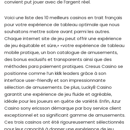
convient put jouer avec de l’argent réel.
Voici une liste des 10 meilleurs casinos en trait français
pour votre expérience de tableau optimale que nous
souhaitons mettre sobre avant parmi les autres.
Chaque internet site de jeu peut offrir une expérience
de jeu équitable et sûre,» «votre expérience de tableau
mobile pratique, un bon catalogue de amusements,
des bonus exclusifs et transparents ainsi que des
méthodes para paiement pratiques. Cresus Casino se
positionne comme l’un kklk leaders grâce à son
interface user-friendly et son impressionnante
sélection de amusements. De plus, Lucky8 Casino
garantit une expérience de jeu fluide et agréable,
idéale pour les joueurs en quête de variété. Enfin, Azur
Casino sony ericsson démarque par boy service client
exceptionnel et sa significant gamme de amusements.
Ces trois casinos ont été rigoureusement sélectionnés
pour leur capacité à donner une expérience de jeu