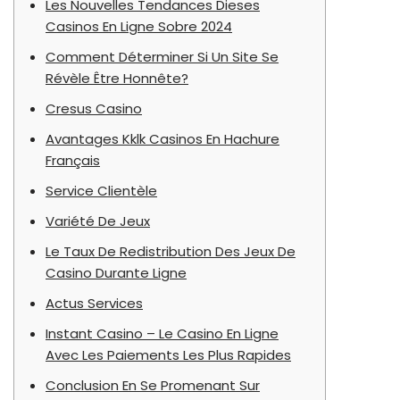
Les Nouvelles Tendances Dieses
Casinos En Ligne Sobre 2024
Comment Déterminer Si Un Site Se
Révèle Être Honnête?
Cresus Casino
Avantages Kklk Casinos En Hachure
Français
Service Clientèle
Variété De Jeux
Le Taux De Redistribution Des Jeux De
Casino Durante Ligne
Actus Services
Instant Casino – Le Casino En Ligne
Avec Les Paiements Les Plus Rapides
Conclusion En Se Promenant Sur