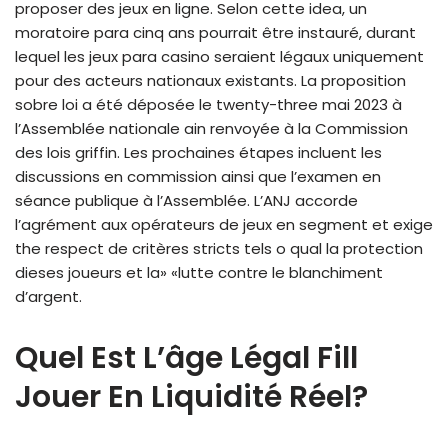
proposer des jeux en ligne. Selon cette idea, un
moratoire para cinq ans pourrait être instauré, durant
lequel les jeux para casino seraient légaux uniquement
pour des acteurs nationaux existants. La proposition
sobre loi a été déposée le twenty-three mai 2023 à
l’Assemblée nationale ain renvoyée à la Commission
des lois griffin. Les prochaines étapes incluent les
discussions en commission ainsi que l’examen en
séance publique à l’Assemblée. L’ANJ accorde
l’agrément aux opérateurs de jeux en segment et exige
the respect de critères stricts tels o qual la protection
dieses joueurs et la» «lutte contre le blanchiment
d’argent.
Quel Est L’âge Légal Fill
Jouer En Liquidité Réel?