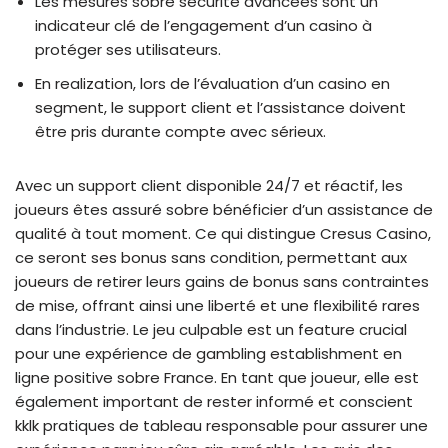
Les mesures sobre sécurité avancées sont un
indicateur clé de l’engagement d’un casino à
protéger ses utilisateurs.
En realization, lors de l’évaluation d’un casino en
segment, le support client et l’assistance doivent
être pris durante compte avec sérieux.
Avec un support client disponible 24/7 et réactif, les
joueurs êtes assuré sobre bénéficier d’un assistance de
qualité à tout moment. Ce qui distingue Cresus Casino,
ce seront ses bonus sans condition, permettant aux
joueurs de retirer leurs gains de bonus sans contraintes
de mise, offrant ainsi une liberté et une flexibilité rares
dans l’industrie. Le jeu culpable est un feature crucial
pour une expérience de gambling establishment en
ligne positive sobre France. En tant que joueur, elle est
également important de rester informé et conscient
kklk pratiques de tableau responsable pour assurer une