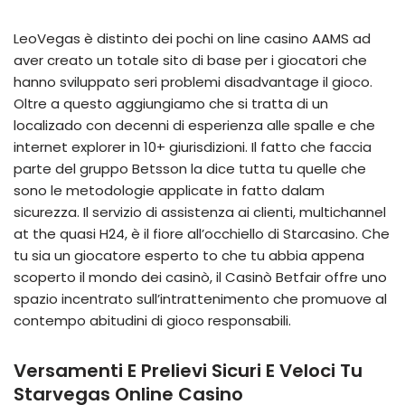
LeoVegas è distinto dei pochi on line casino AAMS ad
aver creato un totale sito di base per i giocatori che
hanno sviluppato seri problemi disadvantage il gioco.
Oltre a questo aggiungiamo che si tratta di un
localizado con decenni di esperienza alle spalle e che
internet explorer in 10+ giurisdizioni. Il fatto che faccia
parte del gruppo Betsson la dice tutta tu quelle che
sono le metodologie applicate in fatto dalam
sicurezza. Il servizio di assistenza ai clienti, multichannel
at the quasi H24, è il fiore all’occhiello di Starcasino. Che
tu sia un giocatore esperto to che tu abbia appena
scoperto il mondo dei casinò, il Casinò Betfair offre uno
spazio incentrato sull’intrattenimento che promuove al
contempo abitudini di gioco responsabili.
Versamenti E Prelievi Sicuri E Veloci Tu
Starvegas Online Casino