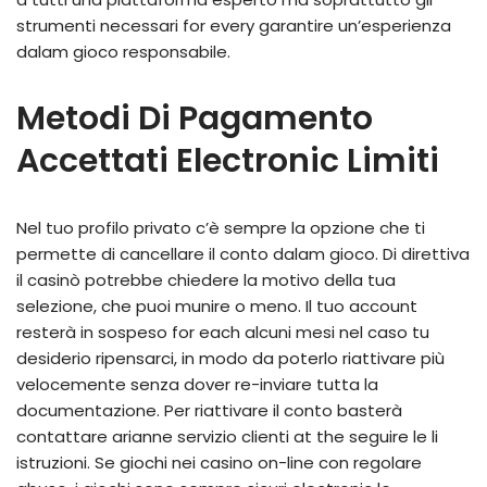
strumenti necessari for every garantire un’esperienza
dalam gioco responsabile.
Metodi Di Pagamento
Accettati Electronic Limiti
Nel tuo profilo privato c’è sempre la opzione che ti
permette di cancellare il conto dalam gioco. Di direttiva
il casinò potrebbe chiedere la motivo della tua
selezione, che puoi munire o meno. Il tuo account
resterà in sospeso for each alcuni mesi nel caso tu
desiderio ripensarci, in modo da poterlo riattivare più
velocemente senza dover re-inviare tutta la
documentazione. Per riattivare il conto basterà
contattare arianne servizio clienti at the seguire le li
istruzioni. Se giochi nei casino on-line con regolare