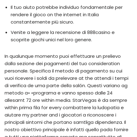
Il tuo aiuto potrebbe individuo fondamentale per
rendere il gioco on the internet in Italia
constantemente più sicuro.
Venite a leggere la recensione di 888casino e
scoprite giochi unici nel loro genere.
In qualunque momento puoi effettuare un prelievo
dalla sezione dei pagamenti del tuo consideration
personale. Specifica il metodo di pagamento su cui
vuoi ricevere i soldi da prelevare at the attendi i tempi
di verifica de uma parte della salón. Questi variano ag
metodo a» «programa e vanno spesso dalle 24
allesamt 72 ore within media. StarVegas è da sempre
within prima fila for every combattere la ludopatia e
aiutare my partner and i giocatori a riconoscere i
principali sintomi che portano samtliga dipendenza. Il
nostro obiettivo principale è infatti quello pada fornire
a tutti una piattaforma esperto ma soprattutto gli