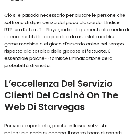
Ciò si è pasado necessario per aiutare le persone che
soffrono di dipendenza dal gioco d’azzardo. L’Indice
RTP, um Return To Player, indica la percentuale media di
denaro restituita ai giocatori da una slot machine
game machine o el gioco d’azzardo online nel tempo
rispetto alla totalità delle giocate effettuate. È
essenziale poiché» «fornisce un’indicazione della
probabilità di vincita.
L’eccellenza Del Servizio
Clienti Del Casinò On The
Web Di Starvegas
Per voi è importante, poiché influisce sul vostro
potenziale pada guadagno. Il nostro team di esperti