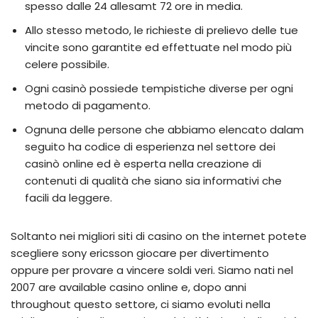
spesso dalle 24 allesamt 72 ore in media.
Allo stesso metodo, le richieste di prelievo delle tue
vincite sono garantite ed effettuate nel modo più
celere possibile.
Ogni casinò possiede tempistiche diverse per ogni
metodo di pagamento.
Ognuna delle persone che abbiamo elencato dalam
seguito ha codice di esperienza nel settore dei
casinò online ed è esperta nella creazione di
contenuti di qualità che siano sia informativi che
facili da leggere.
Soltanto nei migliori siti di casino on the internet potete
scegliere sony ericsson giocare per divertimento
oppure per provare a vincere soldi veri. Siamo nati nel
2007 are available casino online e, dopo anni
throughout questo settore, ci siamo evoluti nella