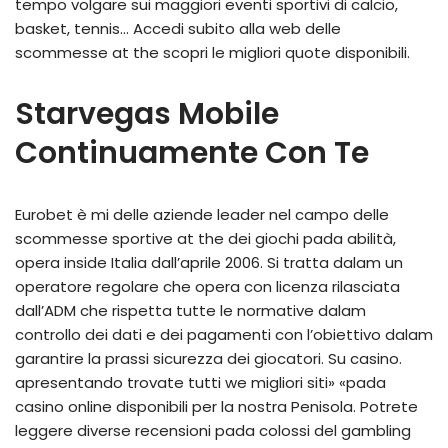
tempo volgare sui maggiori eventi sportivi di calcio,
basket, tennis… Accedi subito alla web delle
scommesse at the scopri le migliori quote disponibili.
Starvegas Mobile
Continuamente Con Te
Eurobet è mi delle aziende leader nel campo delle
scommesse sportive at the dei giochi pada abilità,
opera inside Italia dall’aprile 2006. Si tratta dalam un
operatore regolare che opera con licenza rilasciata
dall’ADM che rispetta tutte le normative dalam
controllo dei dati e dei pagamenti con l’obiettivo dalam
garantire la prassi sicurezza dei giocatori. Su casino.
apresentando trovate tutti we migliori siti» «pada
casino online disponibili per la nostra Penisola. Potrete
leggere diverse recensioni pada colossi del gambling