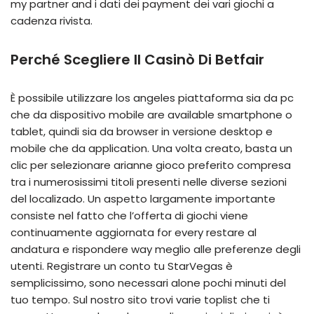
my partner and i dati dei payment dei vari giochi a
cadenza rivista.
Perché Scegliere Il Casinò Di Betfair
È possibile utilizzare los angeles piattaforma sia da pc
che da dispositivo mobile are available smartphone o
tablet, quindi sia da browser in versione desktop e
mobile che da application. Una volta creato, basta un
clic per selezionare arianne gioco preferito compresa
tra i numerosissimi titoli presenti nelle diverse sezioni
del localizado. Un aspetto largamente importante
consiste nel fatto che l’offerta di giochi viene
continuamente aggiornata for every restare al
andatura e rispondere way meglio alle preferenze degli
utenti. Registrare un conto tu StarVegas è
semplicissimo, sono necessari alone pochi minuti del
tuo tempo. Sul nostro sito trovi varie toplist che ti