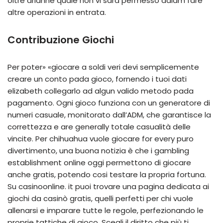
oltre arianne quale non vi sarà permesso dalam fare
altre operazioni in entrata.
Contribuzione Giochi
Per poter» «giocare a soldi veri devi semplicemente
creare un conto pada gioco, fornendo i tuoi dati
elizabeth collegarlo ad algun valido metodo pada
pagamento. Ogni gioco funziona con un generatore di
numeri casuale, monitorato dall’ADM, che garantisce la
correttezza e are generally totale casualità delle
vincite. Per chihuahua vuole giocare for every puro
divertimento, una buona notizia è che i gambling
establishment online oggi permettono di giocare
anche gratis, potendo cosi testare la propria fortuna.
Su casinoonline. it puoi trovare una pagina dedicata ai
giochi da casinò gratis, quelli perfetti per chi vuole
allenarsi e imparare tutte le regole, perfezionando le
proprie tattiche di gioco. Scegli il diritto che più ti