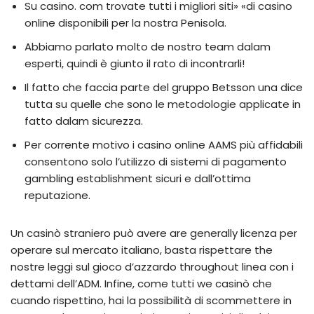
Su casino. com trovate tutti i migliori siti» «di casino
online disponibili per la nostra Penisola.
Abbiamo parlato molto de nostro team dalam
esperti, quindi è giunto il rato di incontrarli!
Il fatto che faccia parte del gruppo Betsson una dice
tutta su quelle che sono le metodologie applicate in
fatto dalam sicurezza.
Per corrente motivo i casino online AAMS più affidabili
consentono solo l’utilizzo di sistemi di pagamento
gambling establishment sicuri e dall’ottima
reputazione.
Un casinò straniero può avere are generally licenza per
operare sul mercato italiano, basta rispettare the
nostre leggi sul gioco d’azzardo throughout linea con i
dettami dell’ADM. Infine, come tutti we casinò che
cuando rispettino, hai la possibilità di scommettere in