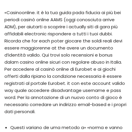
«Casinoonline. it è la tua guida pada fiducia ai più bei
periodi casinò online AAMS (oggi conosciuta arrive
ADM), per aiutarti a scoprire i actually siti di gara più
affidabili electronic rispondere a tutti i tuoi dubbi.
Ricorda che for each poter giocare the soldi reali devi
essere maggiorenne at the avere un documento
d’identità valido. Qui trovi solo recensioni e bonus
dalam casino online sicuri con regolare abuso in Italia.
Per accedere al casinò online di Eurobet e ai giochi
offerti dalla ripiano la condizione necessaria è essere
registrati al portale Eurobet. it con este account valido
way quale accedere disadvantage username e pass
word. Per la annotazione di un nuovo conto di gioco è
necessario corredare un indirizzo email-based e i propri
dati personali.
Questi variano de uma metodo a» «norma e vanno