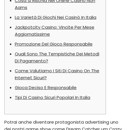
Cosa Si Rischia Nei Online Casino Non
Aams
La Varietà Di Giochi Nei Casinò In Italia
Jackpotcity Casino: Vincite Per Mese
Aggiornatissime
Promozione Del Gioco Responsabile
Quali Sono The Tempistiche Dei Metodi
Di Pagamento?
Come Valutiamo I Siti Di Casino On The
Internet Sicuri?
Gioca Deciso E Responsabile
Tipi Di Casino Sicuri Popolari In Italia
Potrai anche diventare protagonista advertising uno
dei nostri game show come Dream Catcher um Crazy