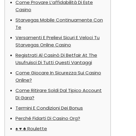
Come Provare L’affidabilità Di Este
Casino
Starvegas Mobile Continuamente Con
Te
Versamenti E Prelievi Sicuri E Veloci Tu
Starvegas Online Casino
Registrati Al Casinò Di Betfair At The
Usufruisci Di Tutti Questi Vantaggi
Come Giocare In Sicurezza Sui Casino
Online?
Come Ritirare Soldi Dal Tipico Account
Di Gara?
Termini E Condizioni Dei Bonus
Perché Fidarti Di Casino Org?
♠️ ♥️ ♣️ Roulette