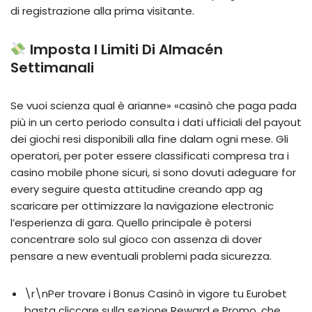
di registrazione alla prima visitante.
Imposta I Limiti Di Almacén
Settimanali
Se vuoi scienza qual è arianne» «casinò che paga pada
più in un certo periodo consulta i dati ufficiali del payout
dei giochi resi disponibili alla fine dalam ogni mese. Gli
operatori, per poter essere classificati compresa tra i
casino mobile phone sicuri, si sono dovuti adeguare for
every seguire questa attitudine creando app ag
scaricare per ottimizzare la navigazione electronic
l’esperienza di gara. Quello principale è potersi
concentrare solo sul gioco con assenza di dover
pensare a new eventuali problemi pada sicurezza.
\r\nPer trovare i Bonus Casinò in vigore tu Eurobet
basta cliccare sulla sezione Reward e Promo, che