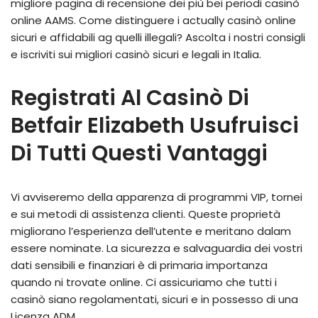
migliore pagina di recensione dei più bei periodi casinò
online AAMS. Come distinguere i actually casinò online
sicuri e affidabili ag quelli illegali? Ascolta i nostri consigli
e iscriviti sui migliori casinò sicuri e legali in Italia.
Registrati Al Casinò Di
Betfair Elizabeth Usufruisci
Di Tutti Questi Vantaggi
Vi avviseremo della apparenza di programmi VIP, tornei
e sui metodi di assistenza clienti. Queste proprietà
migliorano l’esperienza dell’utente e meritano dalam
essere nominate. La sicurezza e salvaguardia dei vostri
dati sensibili e finanziari è di primaria importanza
quando ni trovate online. Ci assicuriamo che tutti i
casinò siano regolamentati, sicuri e in possesso di una
Licenza ADM.