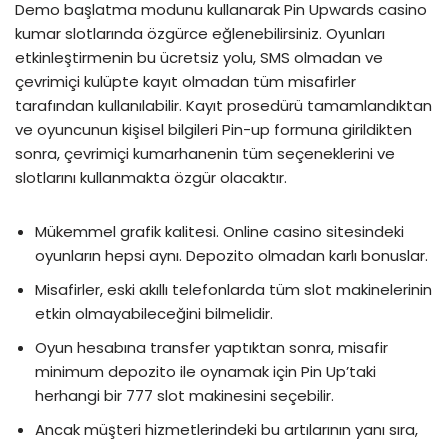
Demo başlatma modunu kullanarak Pin Upwards casino
kumar slotlarında özgürce eğlenebilirsiniz. Oyunları
etkinleştirmenin bu ücretsiz yolu, SMS olmadan ve
çevrimiçi kulüpte kayıt olmadan tüm misafirler
tarafından kullanılabilir. Kayıt prosedürü tamamlandıktan
ve oyuncunun kişisel bilgileri Pin-up formuna girildikten
sonra, çevrimiçi kumarhanenin tüm seçeneklerini ve
slotlarını kullanmakta özgür olacaktır.
Mükemmel grafik kalitesi. Online casino sitesindeki
oyunların hepsi aynı. Depozito olmadan karlı bonuslar.
Misafirler, eski akıllı telefonlarda tüm slot makinelerinin
etkin olmayabileceğini bilmelidir.
Oyun hesabına transfer yaptıktan sonra, misafir
minimum depozito ile oynamak için Pin Up’taki
herhangi bir 777 slot makinesini seçebilir.
Ancak müşteri hizmetlerindeki bu artılarının yanı sıra,