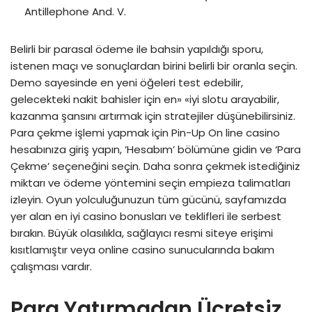
Antillephone And. V.
Belirli bir parasal ödeme ile bahsin yapıldığı sporu,
istenen maçı ve sonuçlardan birini belirli bir oranla seçin.
Demo sayesinde en yeni öğeleri test edebilir,
gelecekteki nakit bahisler için en» «iyi slotu arayabilir,
kazanma şansını artırmak için stratejiler düşünebilirsiniz.
Para çekme işlemi yapmak için Pin-Up On line casino
hesabınıza giriş yapın, ‘Hesabım’ bölümüne gidin ve ‘Para
Çekme’ seçeneğini seçin. Daha sonra çekmek istediğiniz
miktarı ve ödeme yöntemini seçin empieza talimatları
izleyin. Oyun yolculuğunuzun tüm gücünü, sayfamızda
yer alan en iyi casino bonusları ve teklifleri ile serbest
bırakın. Büyük olasılıkla, sağlayıcı resmi siteye erişimi
kısıtlamıştır veya online casino sunucularında bakım
çalışması vardır.
Para Yatırmadan Ücretsiz