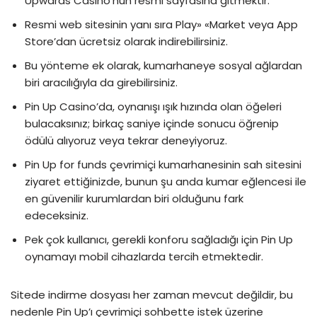
Upwards Casino’nun resmi sayfasına gitmektir.
Resmi web sitesinin yanı sıra Play» «Market veya App
Store’dan ücretsiz olarak indirebilirsiniz.
Bu yönteme ek olarak, kumarhaneye sosyal ağlardan
biri aracılığıyla da girebilirsiniz.
Pin Up Casino’da, oynanışı ışık hızında olan öğeleri
bulacaksınız; birkaç saniye içinde sonucu öğrenip
ödülü alıyoruz veya tekrar deneyiyoruz.
Pin Up for funds çevrimiçi kumarhanesinin sah sitesini
ziyaret ettiğinizde, bunun şu anda kumar eğlencesi ile
en güvenilir kurumlardan biri olduğunu fark
edeceksiniz.
Pek çok kullanıcı, gerekli konforu sağladığı için Pin Up
oynamayı mobil cihazlarda tercih etmektedir.
Sitede indirme dosyası her zaman mevcut değildir, bu
nedenle Pin Up’ı çevrimiçi sohbette istek üzerine