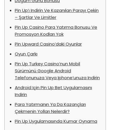
Doğum Günü Bonusu
Pin Up’ı Indirin Ve Kazanılan Parayı Çekin
– Şartlar Ve Limitler
Pin Up Casino Para Yatırma Bonusu Ve
Promosyon Kodları Yok
Pin Upward Casino’daki Oyunlar
Oyun Çarkı
Pin Up Turkey Casino’nun Mobil
Sürümünü Google Android
Telefonunuza Veya Iphone’unuza Indirin
Android Için Pin Up Bet Uygulamasını
Indirin
Para Yatırmanın Ya Da Kazançları
Çekmenin Yolları Nelerdir?
Pin Up Uygulamasında Kumar Oynama