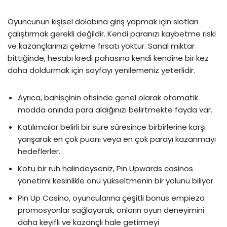
Oyuncunun kişisel dolabına giriş yapmak için slotları
çalıştırmak gerekli değildir. Kendi paranızı kaybetme riski
ve kazançlarınızı çekme fırsatı yoktur. Sanal miktar
bittiğinde, hesabı kredi pahasına kendi kendine bir kez
daha doldurmak için sayfayı yenilemeniz yeterlidir.
Ayrıca, bahisçinin ofisinde genel olarak otomatik
modda anında para aldığınızı belirtmekte fayda var.
Katılımcılar belirli bir süre süresince birbirlerine karşı
yarışarak en çok puanı veya en çok parayı kazanmayı
hedeflerler.
Kötü bir ruh halindeyseniz, Pin Upwards casinos
yönetimi kesinlikle onu yükseltmenin bir yolunu biliyor.
Pin Up Casino, oyuncularına çeşitli bonus empieza
promosyonlar sağlayarak, onların oyun deneyimini
daha keyifli ve kazançlı hale getirmeyi