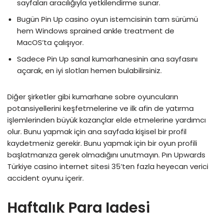
sayfaları aracılığıyla yetkilendirme sunar.
Bugün Pin Up casino oyun istemcisinin tam sürümü
hem Windows sprained ankle treatment de
MacOS’ta çalışıyor.
Sadece Pin Up sanal kumarhanesinin ana sayfasını
açarak, en iyi slotları hemen bulabilirsiniz.
Diğer şirketler gibi kumarhane sobre oyuncuların
potansiyellerini keşfetmelerine ve ilk afin de yatırma
işlemlerinden büyük kazançlar elde etmelerine yardımcı
olur. Bunu yapmak için ana sayfada kişisel bir profil
kaydetmeniz gerekir. Bunu yapmak için bir oyun profili
başlatmanıza gerek olmadığını unutmayın. Pın Upwards
Türkiye casino internet sitesi 35’ten fazla heyecan verici
accident oyunu içerir.
Haftalık Para Iadesi