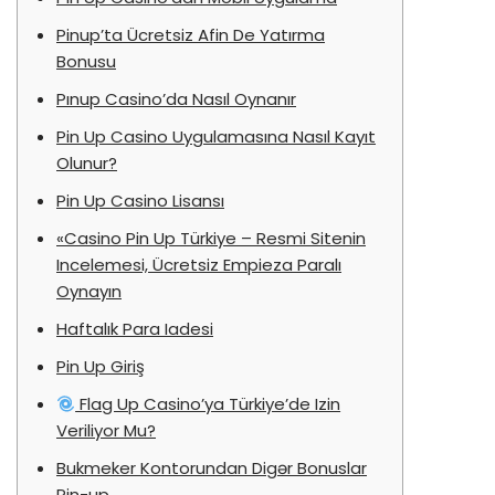
Pinup’ta Ücretsiz Afin De Yatırma
Bonusu
Pınup Casino’da Nasıl Oynanır
Pin Up Casino Uygulamasına Nasıl Kayıt
Olunur?
Pin Up Casino Lisansı
«Casino Pin Up Türkiye – Resmi Sitenin
Incelemesi, Ücretsiz Empieza Paralı
Oynayın
Haftalık Para Iadesi
Pin Up Giriş
Flag Up Casino’ya Türkiye’de Izin
Veriliyor Mu?
Bukmeker Kontorundan Digər Bonuslar
Pin-up