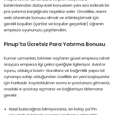
katılımlarından dolayı karlı bonusların yanı sıra istikrarlı bir
pra yatırma karşılığında teşekkür eder. Öncelikle, resmi
web sitesinde bonusu almak ve etkinleştirmek için
gerekli koşulları (şartlar ve koşullar geçerlidir) öğrenin
empieza oyununuzu çeşitlendirin.
Pinup’ta Ücretsiz Para Yatırma Bonusu
Kumar uzmanları, bêtisier sayfanın güzel empieza rahat
arayüzü empieza ilgi çekici içeriğiyle ilgileniyor. Aviator
oyunu, oldukça basit» «kurallara ve bağımlılık yapıcı bir
oynanışa sahip olduğundan özellikle en yeni başlayanlar
için harikadır. Kaydolduktan sonra e-postanıza gitmeniz,
oradaki e-postayı açmanız ve bağlantıya tıklamanız
gerekir.
Nasıl bulacağınızı bilmiyorsanız, en kolay yol Pin