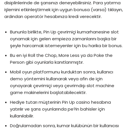
disiplinlerinde de şansınızı deneyebilirsiniz. Para yatırma
işlemini etkinleştirmek için uygun bonusa (varsa) tıklayın,
ardından operatör hesabınıza kredi verecektir.
Bununla birlikte, Pin Up çevrimiçi kumarhanesine slot
oynamak için gelen empieza zamanlarını başka bir
şeyle harcamak istemeyenler için bu harika bir bonus.
Bu en iyi Roll the Chop, More Less ya da Poke the
Person gibi oyunlarla kanıtlanmıştır.
Mobil oyun platformunu kurduktan sonra, kullanıcı
demo yöntemini kullanarak veya afin de için
oynayarak çevrimiçi veya çevrimdışı slot machine
game makinelerini başlatabilecektir.
Hediye tutarı müşterinin Pin Up casino hesabına
yatırılır ve şans oyunlarında pe?in bahisler için
kullanılabilir.
Doğrulamadan sonra, kumar kulübünün bir kullanıcısı