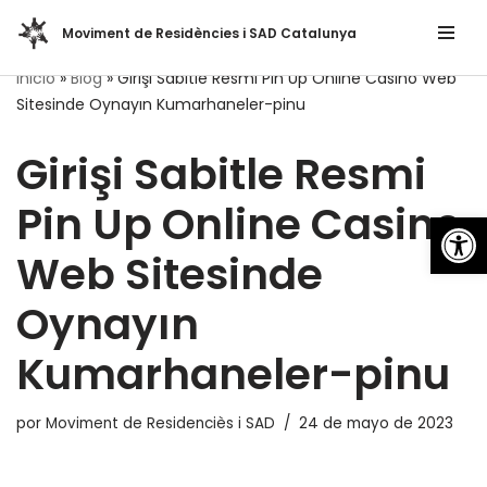
Moviment de Residències i SAD Catalunya
Saltar
Inicio
»
Blog
»
Girişi Sabitle Resmi Pin Up Online Casino Web
al
Sitesinde Oynayın Kumarhaneler-pinu
contenido
Girişi Sabitle Resmi
Pin Up Online Casino
Abrir
Web Sitesinde
Oynayın
Kumarhaneler-pinu
por
Moviment de Residenciès i SAD
24 de mayo de 2023