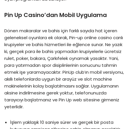
Pin Up Casino’dan Mobil Uygulama
Dönen makaralar ve bahis için farklı sayıda hat içeren
geleneksel oyunlara ek olarak, Pin-up online casino canlı
krupiyeler ve bahis hizmetleri ile eğlence sunar. Ne yazık
ki, gerçek para ile bahis yapmadan krupiyelerle ücretsiz
rulet, poker, bakara, Çarkıfelek oynamak yasaktır. Yani,
para yatırmadan spor disiplinlerinin sonucunu tahmin
etmek işe yaramayacaktır. PinUp club’ın mobil versiyonu,
akıllı telefonlarda uygun bir arayüz ve slot machine
makinelerinin kolay başlatılmasını sağlar. Uygulamanın
aksine indirilmesine gerek yoktur, telefonunuzda
tarayıcıyı başlatmanız ve Pin Up web sitesine girmeniz
yeterlidir.
İşlem yaklaşık 10 saniye sürer ve gerçek bir posta