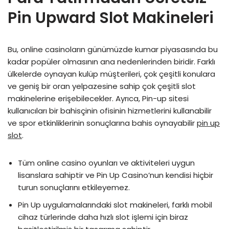
Pin Upward Slot Makineleri
Bu, online casinoların günümüzde kumar piyasasında bu
kadar popüler olmasının ana nedenlerinden biridir. Farklı
ülkelerde oynayan kulüp müşterileri, çok çeşitli konulara
ve geniş bir oran yelpazesine sahip çok çeşitli slot
makinelerine erişebilecekler. Ayrıca, Pin-up sitesi
kullanıcıları bir bahisçinin ofisinin hizmetlerini kullanabilir
ve spor etkinliklerinin sonuçlarına bahis oynayabilir
pin up
slot
.
Tüm online casino oyunları ve aktiviteleri uygun
lisanslara sahiptir ve Pin Up Casino’nun kendisi hiçbir
turun sonuçlarını etkileyemez.
Pin Up uygulamalarındaki slot makineleri, farklı mobil
cihaz türlerinde daha hızlı slot işlemi için biraz