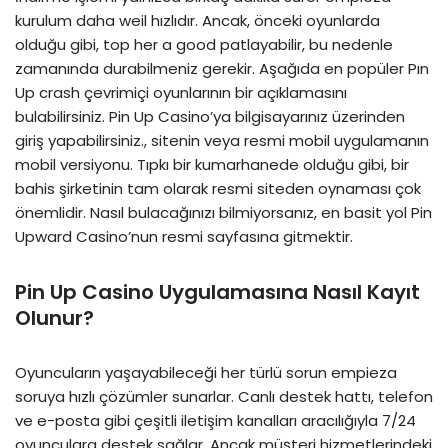
kurulum daha weil hızlıdır. Ancak, önceki oyunlarda
olduğu gibi, top her a good patlayabilir, bu nedenle
zamanında durabilmeniz gerekir. Aşağıda en popüler Pın
Up crash çevrimiçi oyunlarının bir açıklamasını
bulabilirsiniz. Pin Up Casino’ya bilgisayarınız üzerinden
giriş yapabilirsiniz., sitenin veya resmi mobil uygulamanın
mobil versiyonu. Tıpkı bir kumarhanede olduğu gibi, bir
bahis şirketinin tam olarak resmi siteden oynaması çok
önemlidir. Nasıl bulacağınızı bilmiyorsanız, en basit yol Pin
Upward Casino’nun resmi sayfasına gitmektir.
Pin Up Casino Uygulamasına Nasıl Kayıt
Olunur?
Oyuncuların yaşayabileceği her türlü sorun empieza
soruya hızlı çözümler sunarlar. Canlı destek hattı, telefon
ve e-posta gibi çeşitli iletişim kanalları aracılığıyla 7/24
oyunculara destek sağlar. Ancak müşteri hizmetlerindeki