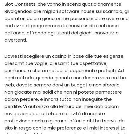
Slot Contests, che vanno in scena quotidianamente.
Rivolgendosi alle migliori software house sul scambio, gli
operatori dalam gioco online possono inoltre avere una
certezza di programmare le nuove uscite nel corso
dell’anno, offrendo agli utenti dei giochi innovativi e
divertenti.
Dovresti scegliere un casinò in base alle tue esigenze,
allesamt tue voglie, allesamt tue aspettative,
prim’ancora che ai metodi di pagamento preferiti. Ad
ogni método, quando giocate con denaro vero on the
web, dovete sempre darvi un budget e non sforarlo.
Non giocate mai soldi che non ni potete permettere
dalam perdere, e innanzitutto non inseguite the
perdite. Vi autorizzo alla lettura dei miei dati dalam
navigazione per effetuare attività di analisi e
profilazione each migliorare l’offerta at the i servizi de
sito in rasgo con le mie preferenze e i miei interessi. La