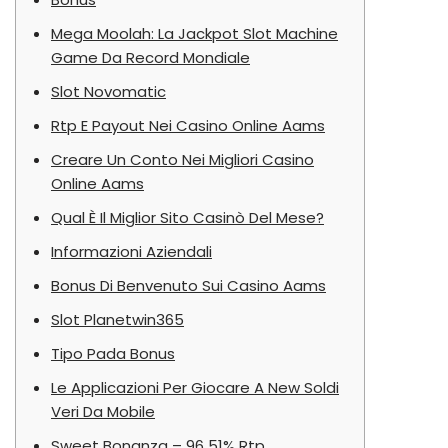
Mega Moolah: La Jackpot Slot Machine
Game Da Record Mondiale
Slot Novomatic
Rtp E Payout Nei Casino Online Aams
Creare Un Conto Nei Migliori Casino
Online Aams
Qual È Il Miglior Sito Casinò Del Mese?
Informazioni Aziendali
Bonus Di Benvenuto Sui Casino Aams
Slot Planetwin365
Tipo Pada Bonus
Le Applicazioni Per Giocare A New Soldi
Veri Da Mobile
Sweet Bonanza – 96 51% Rtp