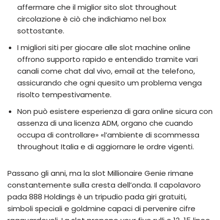
affermare che il miglior sito slot throughout
circolazione è ciò che indichiamo nel box
sottostante.
I migliori siti per giocare alle slot machine online
offrono supporto rapido e entendido tramite vari
canali come chat dal vivo, email at the telefono,
assicurando che ogni quesito um problema venga
risolto tempestivamente.
Non può esistere esperienza di gara online sicura con
assenza di una licenza ADM, organo che cuando
occupa di controllare» «l’ambiente di scommessa
throughout Italia e di aggiornare le ordre vigenti.
Passano gli anni, ma la slot Millionaire Genie rimane
constantemente sulla cresta dell’onda. Il capolavoro
pada 888 Holdings è un tripudio pada giri gratuiti,
simboli speciali e goldmine capaci di pervenire cifre