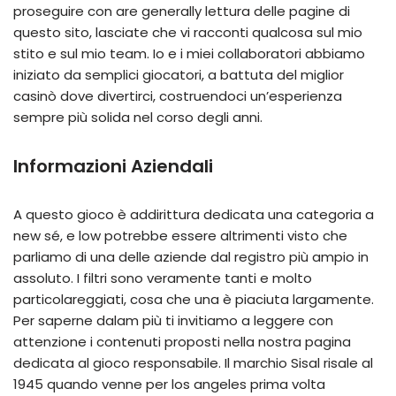
proseguire con are generally lettura delle pagine di
questo sito, lasciate che vi racconti qualcosa sul mio
stito e sul mio team. Io e i miei collaboratori abbiamo
iniziato da semplici giocatori, a battuta del miglior
casinò dove divertirci, costruendoci un’esperienza
sempre più solida nel corso degli anni.
Informazioni Aziendali
A questo gioco è addirittura dedicata una categoria a
new sé, e low potrebbe essere altrimenti visto che
parliamo di una delle aziende dal registro più ampio in
assoluto. I filtri sono veramente tanti e molto
particolareggiati, cosa che una è piaciuta largamente.
Per saperne dalam più ti invitiamo a leggere con
attenzione i contenuti proposti nella nostra pagina
dedicata al gioco responsabile. Il marchio Sisal risale al
1945 quando venne per los angeles prima volta