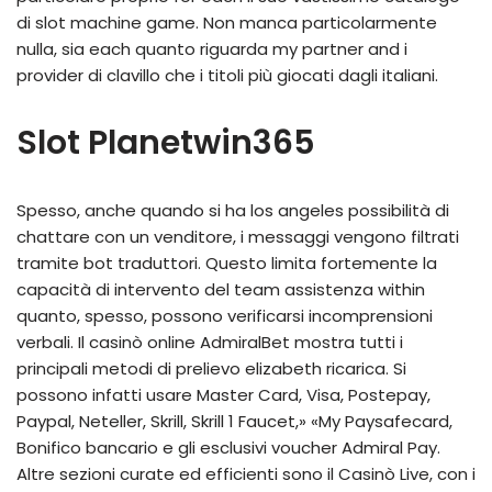
di slot machine game. Non manca particolarmente
nulla, sia each quanto riguarda my partner and i
provider di clavillo che i titoli più giocati dagli italiani.
Slot Planetwin365
Spesso, anche quando si ha los angeles possibilità di
chattare con un venditore, i messaggi vengono filtrati
tramite bot traduttori. Questo limita fortemente la
capacità di intervento del team assistenza within
quanto, spesso, possono verificarsi incomprensioni
verbali. Il casinò online AdmiralBet mostra tutti i
principali metodi di prelievo elizabeth ricarica. Si
possono infatti usare Master Card, Visa, Postepay,
Paypal, Neteller, Skrill, Skrill 1 Faucet,» «My Paysafecard,
Bonifico bancario e gli esclusivi voucher Admiral Pay.
Altre sezioni curate ed efficienti sono il Casinò Live, con i