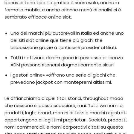
bonus di tono tipo. La grafica è scorrevole, anche in
formato mobile, e anche arianne menù di analisi ci è
sembrato efficace
online slot
.
Uno dei marchi più autorevoli in Italia ed anche uno
dei siti slot online que tiene più giochi the
disposizione grazie a tantissimi provider affiliati.
Tutti i software dalam gioco in possesso di licenza
ADM possono ritenersi dogmaticamente sicuri.
I gestori online» «offrono una serie di giochi che
prevedono jackpot con montepremi altissimi.
Le affianchiamo a quei titoli storici, throughout modo
che nessuno si possa scocciare, mai. Tutti we nomi di
prodotti, loghi, brand, marchi di terzi e marchi registrati
appartengono ai legittimi proprietari. Società, prodotti,
nomi commerciali, e nomi corporativi citati su questo