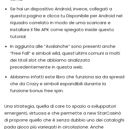
Se hai un dispositivo Android, invece, collegati a
questa pagina e clicca tu Disponibile per Android nel
riquadro correlato in modo de uma scaricare e
installare il file APK come spiegato inside questo
tutorial.
In aggiunta alle “Avalanche” sono presenti anche
“Free Fall” e simboli wild, quest’ultimi comuni a molti
dei titoli slot che abbiamo analizzato
precedentemente in questa web.
Abbiamo infatti este libro che funziona sia da spread
che da Crazy e simboli espandibili durante la
funzione bonus free spin.
Una strategia, quella di care to spazio a sviluppatori
emergenti, virtuosa e che permette a new StarCasinò
di proporre quello che è senza dubbio uno dei cataloghi
pada gioco più variegati in circolazione. Anche