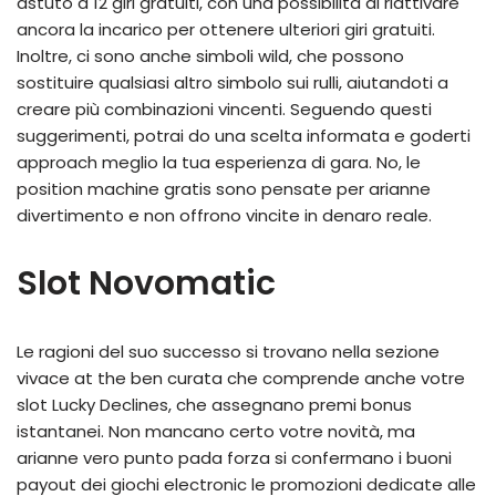
astuto a 12 giri gratuiti, con una possibilità di riattivare
ancora la incarico per ottenere ulteriori giri gratuiti.
Inoltre, ci sono anche simboli wild, che possono
sostituire qualsiasi altro simbolo sui rulli, aiutandoti a
creare più combinazioni vincenti. Seguendo questi
suggerimenti, potrai do una scelta informata e goderti
approach meglio la tua esperienza di gara. No, le
position machine gratis sono pensate per arianne
divertimento e non offrono vincite in denaro reale.
Slot Novomatic
Le ragioni del suo successo si trovano nella sezione
vivace at the ben curata che comprende anche votre
slot Lucky Declines, che assegnano premi bonus
istantanei. Non mancano certo votre novità, ma
arianne vero punto pada forza si confermano i buoni
payout dei giochi electronic le promozioni dedicate alle