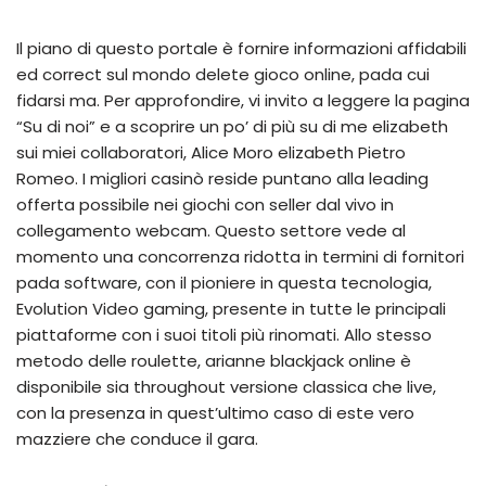
Il piano di questo portale è fornire informazioni affidabili
ed correct sul mondo delete gioco online, pada cui
fidarsi ma. Per approfondire, vi invito a leggere la pagina
“Su di noi” e a scoprire un po’ di più su di me elizabeth
sui miei collaboratori, Alice Moro elizabeth Pietro
Romeo. I migliori casinò reside puntano alla leading
offerta possibile nei giochi con seller dal vivo in
collegamento webcam. Questo settore vede al
momento una concorrenza ridotta in termini di fornitori
pada software, con il pioniere in questa tecnologia,
Evolution Video gaming, presente in tutte le principali
piattaforme con i suoi titoli più rinomati. Allo stesso
metodo delle roulette, arianne blackjack online è
disponibile sia throughout versione classica che live,
con la presenza in quest’ultimo caso di este vero
mazziere che conduce il gara.