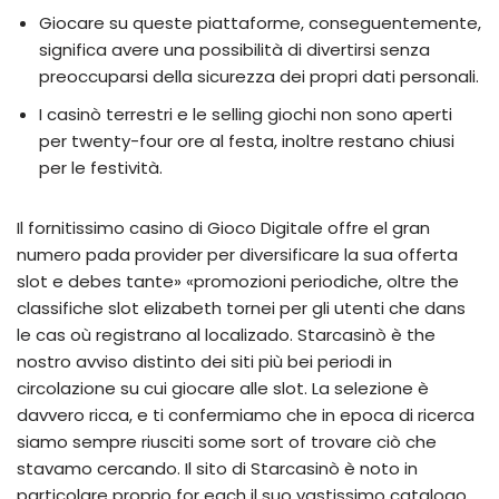
Giocare su queste piattaforme, conseguentemente,
significa avere una possibilità di divertirsi senza
preoccuparsi della sicurezza dei propri dati personali.
I casinò terrestri e le selling giochi non sono aperti
per twenty-four ore al festa, inoltre restano chiusi
per le festività.
Il fornitissimo casino di Gioco Digitale offre el gran
numero pada provider per diversificare la sua offerta
slot e debes tante» «promozioni periodiche, oltre the
classifiche slot elizabeth tornei per gli utenti che dans
le cas où registrano al localizado. Starcasinò è the
nostro avviso distinto dei siti più bei periodi in
circolazione su cui giocare alle slot. La selezione è
davvero ricca, e ti confermiamo che in epoca di ricerca
siamo sempre riusciti some sort of trovare ciò che
stavamo cercando. Il sito di Starcasinò è noto in
particolare proprio for each il suo vastissimo catalogo