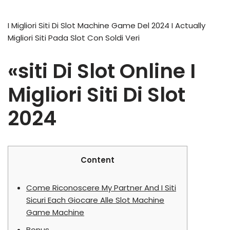
I Migliori Siti Di Slot Machine Game Del 2024 I Actually
Migliori Siti Pada Slot Con Soldi Veri
«siti Di Slot Online I
Migliori Siti Di Slot
2024
Content
Come Riconoscere My Partner And I Siti
Sicuri Each Giocare Alle Slot Machine
Game Machine
Bonus