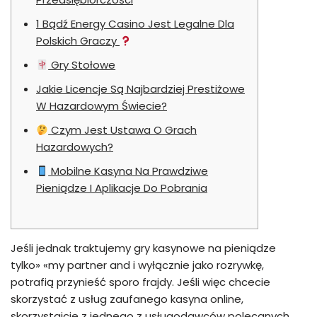
1 Bądź Energy Casino Jest Legalne Dla
Polskich Graczy
Gry Stołowe
Jakie Licencje Są Najbardziej Prestiżowe
W Hazardowym Świecie?
Czym Jest Ustawa O Grach
Hazardowych?
Mobilne Kasyna Na Prawdziwe
Pieniądze I Aplikacje Do Pobrania
Jeśli jednak traktujemy gry kasynowe na pieniądze
tylko» «my partner and i wyłącznie jako rozrywkę,
potrafią przynieść sporo frajdy. Jeśli więc chcecie
skorzystać z usług zaufanego kasyna online,
skorzystajcie z jednego z usługodawców polecanych