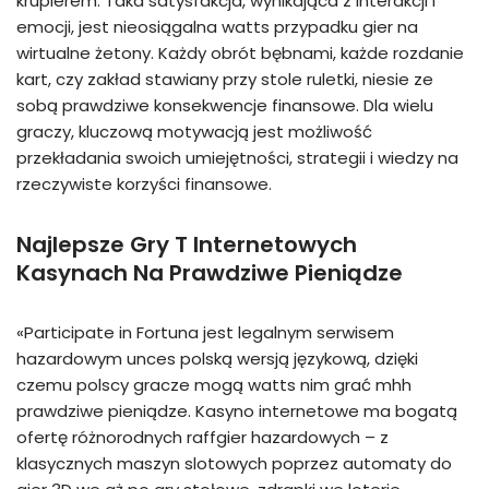
krupierem. Taka satysfakcja, wynikająca z interakcji i
emocji, jest nieosiągalna watts przypadku gier na
wirtualne żetony. Każdy obrót bębnami, każde rozdanie
kart, czy zakład stawiany przy stole ruletki, niesie ze
sobą prawdziwe konsekwencje finansowe. Dla wielu
graczy, kluczową motywacją jest możliwość
przekładania swoich umiejętności, strategii i wiedzy na
rzeczywiste korzyści finansowe.
Najlepsze Gry T Internetowych
Kasynach Na Prawdziwe Pieniądze
«Participate in Fortuna jest legalnym serwisem
hazardowym unces polską wersją językową, dzięki
czemu polscy gracze mogą watts nim grać mhh
prawdziwe pieniądze. Kasyno internetowe ma bogatą
ofertę różnorodnych raffgier hazardowych – z
klasycznych maszyn slotowych poprzez automaty do