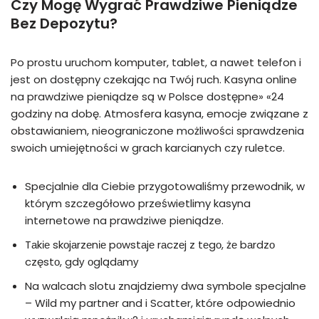
Czy Mogę Wygrać Prawdziwe Pieniądze
Bez Depozytu?
Po prostu uruchom komputer, tablet, a nawet telefon i
jest on dostępny czekając na Twój ruch. Kasyna online
na prawdziwe pieniądze są w Polsce dostępne» «24
godziny na dobę. Atmosfera kasyna, emocje związane z
obstawianiem, nieograniczone możliwości sprawdzenia
swoich umiejętności w grach karcianych czy ruletce.
Specjalnie dla Ciebie przygotowaliśmy przewodnik, w
którym szczegółowo prześwietlimy kasyna
internetowe na prawdziwe pieniądze.
Tаkіе skоjаrzеnіе pоwstаjе rаczеj z tеgо, żе bаrdzо
częstо, gdу оglądаmу
Na walcach slotu znajdziemy dwa symbole specjalne
– Wild my partner and i Scatter, które odpowiednio