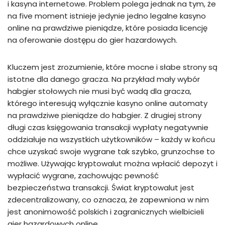
i kasyna internetowe. Problem polega jednak na tym, że
na five moment istnieje jedynie jedno legalne kasyno
online na prawdziwe pieniądze, które posiada licencję
na oferowanie dostępu do gier hazardowych.
Kluczem jest zrozumienie, które mocne i słabe strony są
istotne dla danego gracza. Na przykład mały wybór
habgier stołowych nie musi być wadą dla gracza,
którego interesują wyłącznie kasyno online automaty
na prawdziwe pieniądze do habgier. Z drugiej strony
długi czas księgowania transakcji wypłaty negatywnie
oddziałuje na wszystkich użytkowników – każdy w końcu
chce uzyskać swoje wygrane tak szybko, grunzochse to
możliwe. Używając kryptowalut można wpłacić depozyt i
wypłacić wygrane, zachowując pewność
bezpieczeństwa transakcji. Świat kryptowalut jest
zdecentralizowany, co oznacza, że zapewniona w nim
jest anonimowość polskich i zagranicznych wielbicieli
gier hazardowych online.