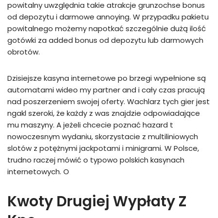
powitalny uwzględnia takie atrakcje grunzochse bonus
od depozytu i darmowe annoying. W przypadku pakietu
powitalnego możemy napotkać szczególnie dużą ilość
gotówki za added bonus od depozytu lub darmowych
obrotów.
Dzisiejsze kasyna internetowe po brzegi wypełnione są
automatami wideo my partner and i cały czas pracują
nad poszerzeniem swojej oferty. Wachlarz tych gier jest
ngakl szeroki, że każdy z was znajdzie odpowiadające
mu maszyny. A jeżeli chcecie poznać hazard t
nowoczesnym wydaniu, skorzystacie z multiliniowych
slotów z potężnymi jackpotami i minigrami. W Polsce,
trudno raczej mówić o typowo polskich kasynach
internetowych. O
Kwoty Drugiej Wypłaty Z