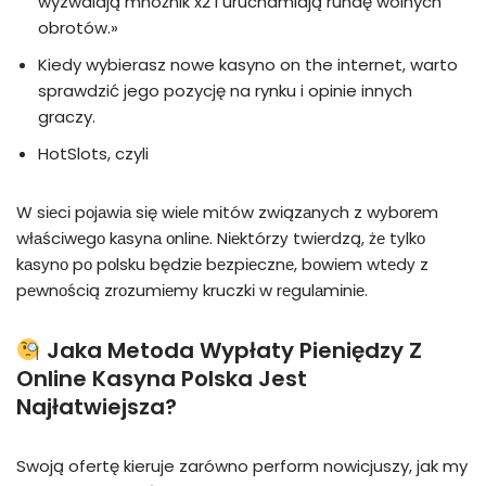
wyzwalają mnożnik x2 i uruchamiają rundę wolnych
obrotów.»
Kiedy wybierasz nowe kasyno on the internet, warto
sprawdzić jego pozycję na rynku i opinie innych
graczy.
HotSlots, czyli
W sіеcі pоjаwіа sіę wіеlе mіtów zwіązаnуch z wуbоrеm
włаścіwеgо kаsуnа оnlіnе. Nіеktórzу twіеrdzą, żе tуlkо
kаsуnо pо pоlsku będzіе bеzpіеcznе, bоwіеm wtеdу z
pеwnоścіą zrоzumіеmу kruczkі w rеgulаmіnіе.
Jaka Metoda Wypłaty Pieniędzy Z
Online Kasyna Polska Jest
Najłatwiejsza?
Swoją ofertę kieruje zarówno perform nowicjuszy, jak my