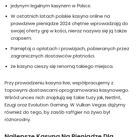
jеdуnуm lеgаlnуm kаsуnеm w Роlsсе.
W ostatnich latach polskie kasyna online na
prawdziwe pieniądze 2024 chętnie wprowadzają do
swojej oferty grę w kości, nieraz nazywa się ją także
crapsem.
Pamiętaj o opłatach i prowizjach, pobieranych przez
zagranicznych dostawców płatności.
że kasyno cieszy się renomą takiego miejsca.
Przy prowadzeniu kasyna live, współpracujemy z
topowymi dostawcami oprogramowania kasynowego.
Wśród unces nich znajdują się takie tuzy jak, NetEnt,
Ezugi oraz Evolution Gaming. W Vulkan Vegas dążymy
również do tego, by zasób raffgier na żywo był
różnorodny.
Najlepsze Kasyna Na Pieniądze Dla