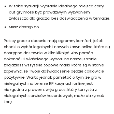
W takie sytuacji, wybranie idealnego miejsca carry
out gry może być prawdziwym wyzwaniem,
zwłaszcza dla gracza, bez doświadczenia w temacie.
Mаsz dostęp do
Polscy gracze obecnie mają ogromny komfort, jeżeli
chodzi o wybór legalnych i nowych kasyn online, które są
dostępne dosłownie w kilka kliknięć. Aby pomóc
dokonać Ci właściwego wyboru na naszej stronie
znajdziesz wszystkie topowe marki, które są w stanie
zapewnić, że Twoje doświadczenie będzie całkowicie
pozytywne. Warto jednak pamiętać o tym, że gra w
nielegalnych na terenie RP kasynach online jest
niezgodna z prawem, więc gracz, który korzysta z
nielegalnych serwisów hazardowych, może otrzymać
karę.