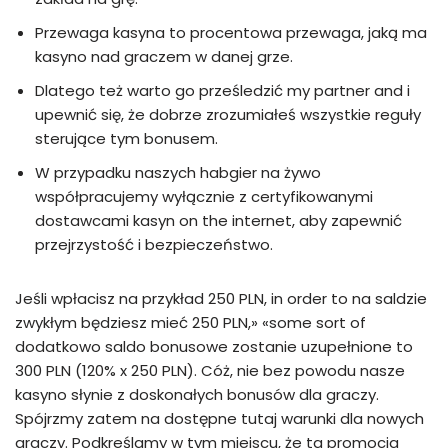
Przewaga kasyna to procentowa przewaga, jaką ma
kasyno nad graczem w danej grze.
Dlatego też warto go prześledzić my partner and i
upewnić się, że dobrze zrozumiałeś wszystkie reguły
sterujące tym bonusem.
W przypadku naszych habgier na żywo
współpracujemy wyłącznie z certyfikowanymi
dostawcami kasyn on the internet, aby zapewnić
przejrzystość i bezpieczeństwo.
Jeśli wpłacisz na przykład 250 PLN, in order to na saldzie
zwykłym będziesz mieć 250 PLN,» «some sort of
dodatkowo saldo bonusowe zostanie uzupełnione to
300 PLN (120% x 250 PLN). Cóż, nie bez powodu nasze
kasyno słynie z doskonałych bonusów dla graczy.
Spójrzmy zatem na dostępne tutaj warunki dla nowych
graczy. Podkreślamy w tym miejscu, że ta promocja