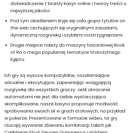
doświadczenie t branży kasyn online i tworzy treści o
najwyższej jakości.
Pod tym określeniem kryje się cała grupa tytułów on
the web cechujących się oryginalnymi zasadami,
dynamiczną rozgrywką i szybkimi rozstrzygnięciami.
Drugie miejsce należy do maszyny hazardowej Book
of Ra o mega popularnej tematyce Starożytnego
Egiptu.
Ich gry są wysoce kompatybilne, oszałamiające
wizualnie i ekscytujące, zapewniając wciągającą
rozgrywkę dla wszystkich graczy. Jeśli obracanie
automatami nie jest dla ciebie wystarczająco
skomplikowane, nasze kasyno proponuje możliwość
spróbowania swoich sił w grach stołowych, na przykład
w pokerze. Prezentowane w formacie wideo, te gry
rzucają wyzwanie zbieraniu kombinacji, takich jak
Caribbean Stud, Deuces Outrageous i Hold’em