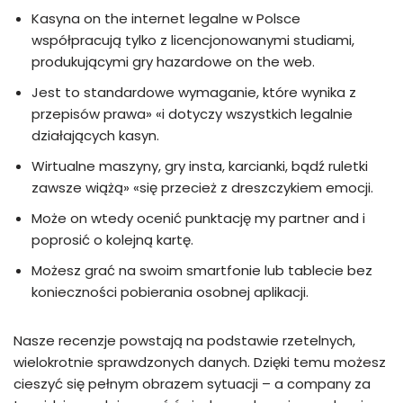
Kasyna on the internet legalne w Polsce
współpracują tylko z licencjonowanymi studiami,
produkującymi gry hazardowe on the web.
Jest to standardowe wymaganie, które wynika z
przepisów prawa» «i dotyczy wszystkich legalnie
działających kasyn.
Wirtualne maszyny, gry insta, karcianki, bądź ruletki
zawsze wiążą» «się przecież z dreszczykiem emocji.
Może on wtedy ocenić punktację my partner and i
poprosić o kolejną kartę.
Możesz grać na swoim smartfonie lub tablecie bez
konieczności pobierania osobnej aplikacji.
Nasze recenzje powstają na podstawie rzetelnych,
wielokrotnie sprawdzonych danych. Dzięki temu możesz
cieszyć się pełnym obrazem sytuacji – a company za