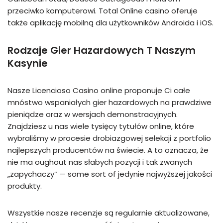
przeciwko komputerowi. Total Online casino oferuje
także aplikację mobilną dla użytkowników Androida i iOS.
Rodzaje Gier Hazardowych T Naszym
Kasynie
Nasze Licencioso Casino online proponuje Ci całe
mnóstwo wspaniałych gier hazardowych na prawdziwe
pieniądze oraz w wersjach demonstracyjnych.
Znajdziesz u nas wiele tysięcy tytułów online, które
wybraliśmy w procesie drobiazgowej selekcji z portfolio
najlepszych producentów na świecie. A to oznacza, że
nie ma oughout nas słabych pozycji i tak zwanych
„zapychaczy” — some sort of jedynie najwyższej jakości
produkty.
Wszystkie nasze recenzje są regularnie aktualizowane,