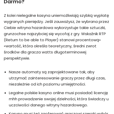
Darmo?
Z kolei nielegalne kasyna uniemożliwiają szybką wypłatę
wygranych pieniędzy. Jeśli zauważysz, że wybrana przez
Ciebie witryna hazardowa wykorzystuje takie sztuczki,
grunzochse najszybciej się wycofaj z gry. Wskaźnik RTP
(Return to be able to Player) stanowi procentową»
«wartość, która określa teoretyczny, średni zwrot
środków dla gracza watts długoterminowej
perspektywie.
Nasze automaty są zaprojektowane tak, aby
utrzymać zainteresowanie graczy przez długi czas,
niezależnie od ich poziomu umiejętności.
Legalne polskie kasyno online musi posiadać licencję
mhh prowadzenie swojej dzielności, która świadczy u
uczciwości danego witryny hazardowego.
Kasyno musi też zaoferować graczowi szeroki wybór