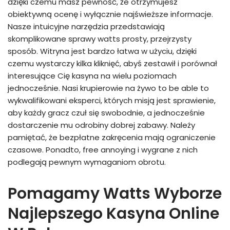
dzięki czemu masz pewność, że otrzymujesz
obiektywną ocenę i wyłącznie najświeższe informacje.
Nasze intuicyjne narzędzia przedstawiają
skomplikowane sprawy watts prosty, przejrzysty
sposób. Witryna jest bardzo łatwa w użyciu, dzięki
czemu wystarczy kilka kliknięć, abyś zestawił i porównał
interesujące Cię kasyna na wielu poziomach
jednocześnie. Nasi krupierowie na żywo to be able to
wykwalifikowani eksperci, których misją jest sprawienie,
aby każdy gracz czuł się swobodnie, a jednocześnie
dostarczenie mu odrobiny dobrej zabawy. Należy
pamiętać, że bezpłatne zakręcenia mają ograniczenie
czasowe. Ponadto, free annoying i wygrane z nich
podlegają pewnym wymaganiom obrotu.
Pomagamy Watts Wyborze
Najlepszego Kasyna Online