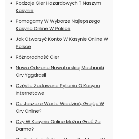
Rodzaje Gier Hazardowych T Naszym
Kasynie
Pomagamy W Wyborze Najlepszego
Kasyna Online W Polsce
Jak Otworzyć Konto W Kasynie Online W
Polsce
Różnorodność Gier
Nowa Odsłona Nowatorskiej Mechaniki
Gry Yggdrasil
Często Zadawane Pytania O Kasyno
Internetowe
Co Jeszcze Warto Wiedzieć, Grając W
Gry Online?
Czy W Kasynie Online Można Grać Za
Darmo?