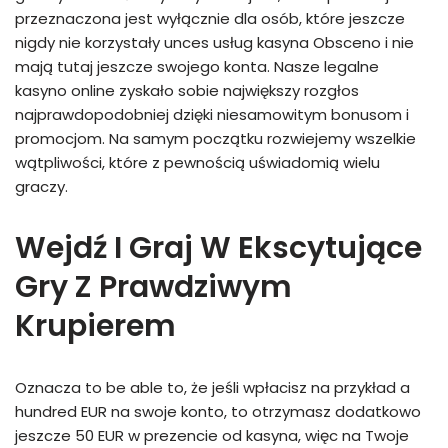
przeznaczona jest wyłącznie dla osób, które jeszcze
nigdy nie korzystały unces usług kasyna Obsceno i nie
mają tutaj jeszcze swojego konta. Nasze legalne
kasyno online zyskało sobie największy rozgłos
najprawdopodobniej dzięki niesamowitym bonusom i
promocjom. Na samym początku rozwiejemy wszelkie
wątpliwości, które z pewnością uświadomią wielu
graczy.
Wejdź I Graj W Ekscytujące
Gry Z Prawdziwym
Krupierem
Oznacza to be able to, że jeśli wpłacisz na przykład a
hundred EUR na swoje konto, to otrzymasz dodatkowo
jeszcze 50 EUR w prezencie od kasyna, więc na Twoje