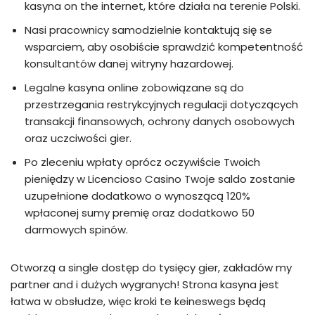
kasyna on the internet, które działa na terenie Polski.
Nasi pracownicy samodzielnie kontaktują się se
wsparciem, aby osobiście sprawdzić kompetentność
konsultantów danej witryny hazardowej.
Legalne kasyna online zobowiązane są do
przestrzegania restrykcyjnych regulacji dotyczących
transakcji finansowych, ochrony danych osobowych
oraz uczciwości gier.
Po zleceniu wpłaty oprócz oczywiście Twoich
pieniędzy w Licencioso Casino Twoje saldo zostanie
uzupełnione dodatkowo o wynoszącą 120%
wpłaconej sumy premię oraz dodatkowo 50
darmowych spinów.
Otworzą a single dostęp do tysięcy gier, zakładów my
partner and i dużych wygranych! Strona kasyna jest
łatwa w obsłudze, więc kroki te keineswegs będą