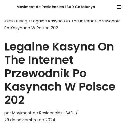
Moviment de Residències i SAD Catalunya
Saltar
Inicio
»
Blog
»
Legalne Kasyna On The Internet Przewodnik
al
Po Kasynach W Polsce 202
contenido
Legalne Kasyna On
The Internet
Przewodnik Po
Kasynach W Polsce
202
por
Moviment de Residenciès i SAD
29 de noviembre de 2024