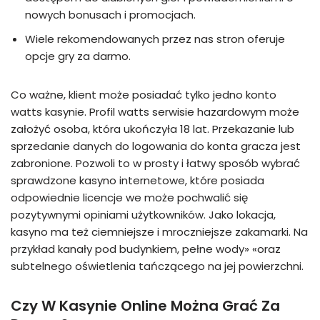
nowych bonusach i promocjach.
Wiele rekomendowanych przez nas stron oferuje
opcje gry za darmo.
Co ważne, klient może posiadać tylko jedno konto
watts kasynie. Profil watts serwisie hazardowym może
założyć osoba, która ukończyła 18 lat. Przekazanie lub
sprzedanie danych do logowania do konta gracza jest
zabronione. Pozwoli to w prosty i łatwy sposób wybrać
sprawdzone kasyno internetowe, które posiada
odpowiednie licencje we może pochwalić się
pozytywnymi opiniami użytkowników. Jako lokacja,
kasyno ma też ciemniejsze i mroczniejsze zakamarki. Na
przykład kanały pod budynkiem, pełne wody» «oraz
subtelnego oświetlenia tańczącego na jej powierzchni.
Czy W Kasynie Online Można Grać Za