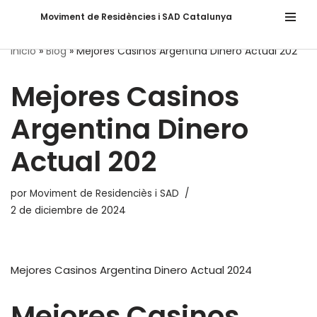
Moviment de Residències i SAD Catalunya
Saltar
Inicio
»
Blog
»
Mejores Casinos Argentina Dinero Actual 202
al
contenido
Mejores Casinos
Argentina Dinero
Actual 202
por
Moviment de Residenciès i SAD
2 de diciembre de 2024
Mejores Casinos Argentina Dinero Actual 2024
Mejores Casinos