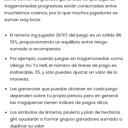
tragamonedas progresivas están conectadas entre
muchisimos casinos, por lo que muchos jugadores se
suman way bote.
El retorno ing jugador (RTP) del juego es un sólido 96.
51%, proporcionando un equilibrio entre riesgo
sumado a recompensa.
Por ejemplo, cuando juegas en tragamonedas como
Vikings Go To Hell, el número de líneas de pago es
inalterable, 25, y sólo puedes ajustar un valor de la
moneda.
Las ganancias que puedas obtener en cada juego
dependen sobre tu propia pericia, pero en general
las tragaperras tienen índices de pagos altos.
Los símbolos de linterna, piruleta y plan de hechizos
ght ayudarán a formar grupos ganadores sumado a
duplicar su valor.