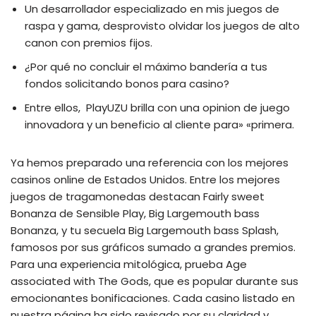
Un desarrollador especializado en mis juegos de
raspa y gama, desprovisto olvidar los juegos de alto
canon con premios fijos.
¿Por qué no concluir el máximo bandería a tus
fondos solicitando bonos para casino?
Entre ellos, PlayUZU brilla con una opinion de juego
innovadora y un beneficio al cliente para» «primera.
Ya hemos preparado una referencia con los mejores
casinos online de Estados Unidos. Entre los mejores
juegos de tragamonedas destacan Fairly sweet
Bonanza de Sensible Play, Big Largemouth bass
Bonanza, y tu secuela Big Largemouth bass Splash,
famosos por sus gráficos sumado a grandes premios.
Para una experiencia mitológica, prueba Age
associated with The Gods, que es popular durante sus
emocionantes bonificaciones. Cada casino listado en
nuestra página ha sido revisado por su claridad y