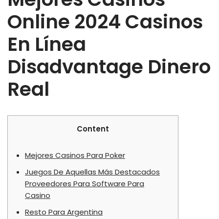
Online 2024 Casinos
En Línea
Disadvantage Dinero
Real
Content
Mejores Casinos Para Poker
Juegos De Aquellas Más Destacados
Proveedores Para Software Para
Casino
Resto Para Argentina