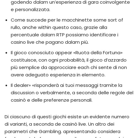
godendo dalam un’esperienza di gara coinvolgente
e personalizzata.
Come succede per le macchinette some sort of
rullo, anche within questo caso, grazie alla
percentuale dalam RTP possiamo identificare i
casino live che pagano dalam più.
Il gioco conosciuto appear «Ruota della Fortuna»
costituisce, con ogni probabilità, il gioco d’azzardo
più semplice da approcciare each chi sente di non
avere adeguato esperienza in elemento.
Il dealer» «risponderà ai tuoi messaggi tramite la
discussion o verbalmente, a seconda delle regole del
casinò e delle preferenze personali.
Di ciascuno di questi giochi esiste un evidente numero
di varianti, a seconda de casinò live. Un altro dei
parametri che Gambling. apresentando considera