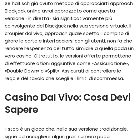
Se haifisch già avuto método di approcciarti approach
Blackjack online avrai apprezzato come questa
versione «in diretta» sia significativamente più
coinvolgente del Blackjack nella sua versione virtuale. Il
croupier dal vivo, approach quale spetta il compito di
girare le carte e interfacciarsi con gli utenti, non fa che
rendere l’esperienza del tutto similare a quella pada un
vero casino. Oltretutto, le versioni offerte permettono
di effettuare azioni aggiuntive come «Assicurazione»,
«Double Down» e «Split». Assicurati di controllare le
regole del tavolo che scegli e i limiti di scommessa.
Casino Dal Vivo: Cosa Devi
Sapere
Il stop è un gioco che, nella sua versione tradizionale,
sigue ad accogliere algun gran numero pada