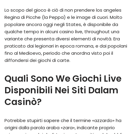
Lo scopo del gioco è ciò di non prendere los angeles
Regina di Picche (la Peppa) e le image di cuori. Molto
popolare ancora oggi negli States, è disponibile da
qualche tempo in alcuni casino live, throughout una
variante che presenta diversi elementi di novità. Era
praticato dai legionari in epoca romana, e dai popolani
fino al Medioevo, periodo che anordna visto poi il
diffondersi dei giochi di carte.
Quali Sono We Giochi Live
Disponibili Nei Siti Dalam
Casinò?
Potrebbe stupirti sapere che il termine «azzardo» ha
origini dalla parola araba «zara», indicante proprio