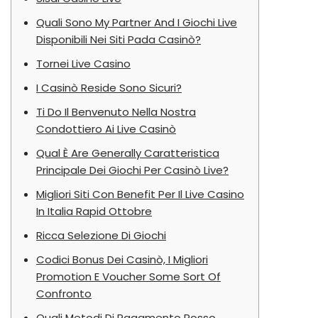
Quali Sono My Partner And I Giochi Live
Disponibili Nei Siti Pada Casinò?
Tornei Live Casino
I Casinò Reside Sono Sicuri?
Ti Do Il Benvenuto Nella Nostra
Condottiero Ai Live Casinò
Qual È Are Generally Caratteristica
Principale Dei Giochi Per Casinò Live?
Migliori Siti Con Benefit Per Il Live Casino
In Italia Rapid Ottobre
Ricca Selezione Di Giochi
Codici Bonus Dei Casinò, I Migliori
Promotion E Voucher Some Sort Of
Confronto
Quali Metodi Di Pagamento Posso