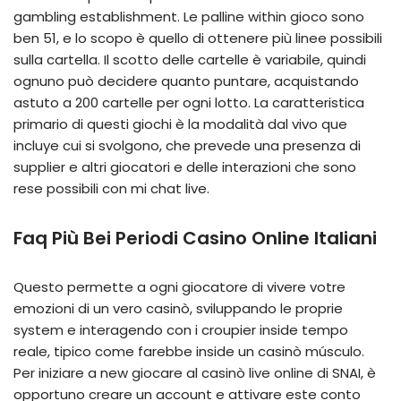
gambling establishment. Le palline within gioco sono
ben 51, e lo scopo è quello di ottenere più linee possibili
sulla cartella. Il scotto delle cartelle è variabile, quindi
ognuno può decidere quanto puntare, acquistando
astuto a 200 cartelle per ogni lotto. La caratteristica
primario di questi giochi è la modalità dal vivo que
incluye cui si svolgono, che prevede una presenza di
supplier e altri giocatori e delle interazioni che sono
rese possibili con mi chat live.
Faq Più Bei Periodi Casino Online Italiani
Questo permette a ogni giocatore di vivere votre
emozioni di un vero casinò, sviluppando le proprie
system e interagendo con i croupier inside tempo
reale, tipico come farebbe inside un casinò músculo.
Per iniziare a new giocare al casinò live online di SNAI, è
opportuno creare un account e attivare este conto