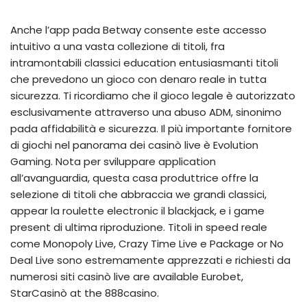
Anche l’app pada Betway consente este accesso
intuitivo a una vasta collezione di titoli, fra
intramontabili classici education entusiasmanti titoli
che prevedono un gioco con denaro reale in tutta
sicurezza. Ti ricordiamo che il gioco legale è autorizzato
esclusivamente attraverso una abuso ADM, sinonimo
pada affidabilità e sicurezza. Il più importante fornitore
di giochi nel panorama dei casinò live è Evolution
Gaming. Nota per sviluppare application
all’avanguardia, questa casa produttrice offre la
selezione di titoli che abbraccia we grandi classici,
appear la roulette electronic il blackjack, e i game
present di ultima riproduzione. Titoli in speed reale
come Monopoly Live, Crazy Time Live e Package or No
Deal Live sono estremamente apprezzati e richiesti da
numerosi siti casinò live are available Eurobet,
StarCasinò at the 888casino.