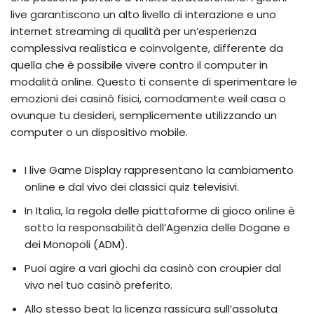
live garantiscono un alto livello di interazione e uno
internet streaming di qualità per un’esperienza
complessiva realistica e coinvolgente, differente da
quella che è possibile vivere contro il computer in
modalità online. Questo ti consente di sperimentare le
emozioni dei casinò fisici, comodamente weil casa o
ovunque tu desideri, semplicemente utilizzando un
computer o un dispositivo mobile.
I live Game Display rappresentano la cambiamento
online e dal vivo dei classici quiz televisivi.
In Italia, la regola delle piattaforme di gioco online è
sotto la responsabilità dell’Agenzia delle Dogane e
dei Monopoli (ADM).
Puoi agire a vari giochi da casinò con croupier dal
vivo nel tuo casinò preferito.
Allo stesso beat la licenza rassicura sull’assoluta