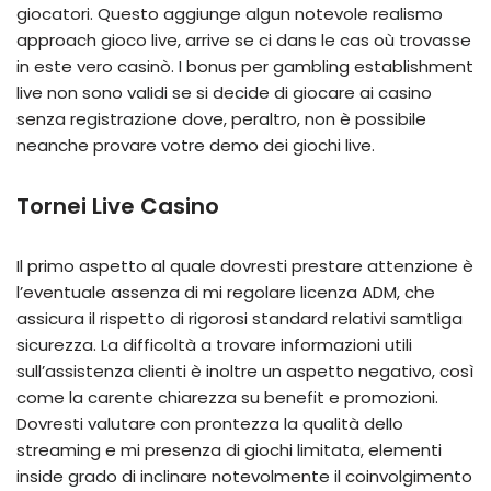
giocatori. Questo aggiunge algun notevole realismo
approach gioco live, arrive se ci dans le cas où trovasse
in este vero casinò. I bonus per gambling establishment
live non sono validi se si decide di giocare ai casino
senza registrazione dove, peraltro, non è possibile
neanche provare votre demo dei giochi live.
Tornei Live Casino
Il primo aspetto al quale dovresti prestare attenzione è
l’eventuale assenza di mi regolare licenza ADM, che
assicura il rispetto di rigorosi standard relativi samtliga
sicurezza. La difficoltà a trovare informazioni utili
sull’assistenza clienti è inoltre un aspetto negativo, così
come la carente chiarezza su benefit e promozioni.
Dovresti valutare con prontezza la qualità dello
streaming e mi presenza di giochi limitata, elementi
inside grado di inclinare notevolmente il coinvolgimento