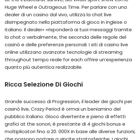
Huge Wheel e Outrageous Time. Per parlare con una
dealer di un casino dal vivo, utilizza la chat live
disimpegnato nella piattaforma di gioco in inglese o
italiano. Il dealer» «risponderà ai tuoi messaggi tramite
la chat o verbalmente, the seconda delle regole del
casinò e delle preferenze personali. I siti di casino live
online utilizzano avanzate tecnologie di streaming
throughout tempo reale for each offrire un’esperienza
quanto più autentica realizzabile.
Ricca Selezione Di Giochi
Grande successo di Progression, il leader dei giochi per
casinò live, Crazy Period è ormai un beniamino del
pubblico italiano. Gioco divertente e pieno di effetti
grafici at the sonori, è prestante di 4 giochi bonus e
moltiplicatori fino a 20. 000X in base alle diverse funzioni,
che possono portare a vincite stratosferiche. I giochi