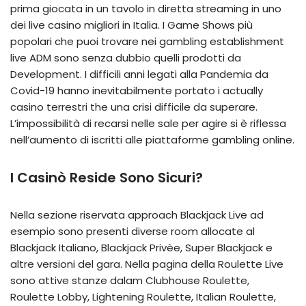
prima giocata in un tavolo in diretta streaming in uno
dei live casino migliori in Italia. I Game Shows più
popolari che puoi trovare nei gambling establishment
live ADM sono senza dubbio quelli prodotti da
Development. I difficili anni legati alla Pandemia da
Covid-19 hanno inevitabilmente portato i actually
casino terrestri the una crisi difficile da superare.
L’impossibilità di recarsi nelle sale per agire si è riflessa
nell’aumento di iscritti alle piattaforme gambling online.
I Casinò Reside Sono Sicuri?
Nella sezione riservata approach Blackjack Live ad
esempio sono presenti diverse room allocate al
Blackjack Italiano, Blackjack Privèe, Super Blackjack e
altre versioni del gara. Nella pagina della Roulette Live
sono attive stanze dalam Clubhouse Roulette,
Roulette Lobby, Lightening Roulette, Italian Roulette,