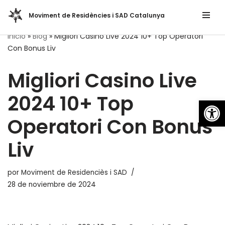
Moviment de Residències i SAD Catalunya
Saltar
Inicio
»
Blog
»
Migliori Casino Live 2024 10+ Top Operatori
al
Con Bonus Liv
contenido
Migliori Casino Live
2024 10+ Top
Abrir
Operatori Con Bonus
Liv
por
Moviment de Residenciès i SAD
28 de noviembre de 2024