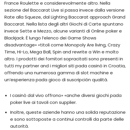
France Roulette e considerevolmente altro. Nella
sezione del Baccarat Live si passa invece dalla versione
Rate alla Squeze, dal Lighting Baccarat approach Grand
Baccarat. Nella lista degli altri Giochi di Carte spuntano
invece Sette e Mezzo, alcune varianti di Online poker e
Blackjack. È lungo l’elenco dei Game Shows
disadvantage» «titoli come Monopoly Are living, Crazy
Time, Hi-Lo, Mega Ball, Spin and rewrite a Win e molto
altro. I prodotti dei fornitori sopracitati sono presenti in
tutti my partner and i migliori siti pada casinò in Croatia,
offrendo una numerosa gamma di slot machine e
un’esperienza pada gioco di suscripción qualità.
I casinò dal vivo offrono» «anche diversi giochi pada
poker live ai tavoli con supplier.
Inoltre, queste aziende hanno una solida reputazione
e sono sottoposte a continui controlli da parte delle
autorità.