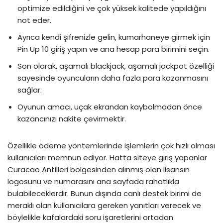
optimize edildiğini ve çok yüksek kalitede yapıldığını
not eder.
Ayrıca kendi şifrenizle gelin, kumarhaneye girmek için
Pin Up 10 giriş yapın ve ana hesap para birimini seçin.
Son olarak, aşamalı blackjack, aşamalı jackpot özelliği
sayesinde oyuncuların daha fazla para kazanmasını
sağlar.
Oyunun amacı, uçak ekrandan kaybolmadan önce
kazancınızı nakite çevirmektir.
Özellikle ödeme yöntemlerinde işlemlerin çok hızlı olması
kullanıcıları memnun ediyor. Hatta siteye giriş yapanlar
Curacao Antilleri bölgesinden alınmış olan lisansın
logosunu ve numarasını ana sayfada rahatlıkla
bulabileceklerdir. Bunun dışında canlı destek birimi de
meraklı olan kullanıcılara gereken yanıtları verecek ve
böylelikle kafalardaki soru işaretlerini ortadan