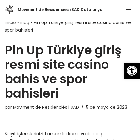
Moviment de Residències i SAD Catalunya
Saltar
Inicio
»
Blog
»
Pin Up Türkiye giriş resmi site casino bahis ve
al
spor bahisleri
contenido
Pin Up Türkiye giriş
resmi site casino
Abrir
bahis ve spor
bahisleri
por
Moviment de Residenciès i SAD
5 de mayo de 2023
Kayıt işlemlerinizi tamamlarken evrak talep