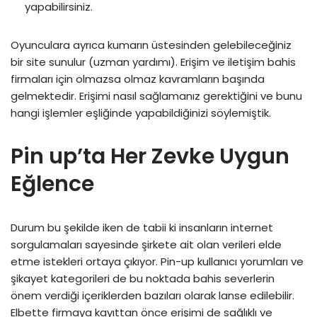
yapabilirsiniz.
Oyunculara ayrıca kumarın üstesinden gelebileceğiniz
bir site sunulur (uzman yardımı). Erişim ve iletişim bahis
firmaları için olmazsa olmaz kavramların başında
gelmektedir. Erişimi nasıl sağlamanız gerektiğini ve bunu
hangi işlemler eşliğinde yapabildiğinizi söylemiştik.
Pin up’ta Her Zevke Uygun
Eğlence
Durum bu şekilde iken de tabii ki insanların internet
sorgulamaları sayesinde şirkete ait olan verileri elde
etme istekleri ortaya çıkıyor. Pin-up kullanıcı yorumları ve
şikayet kategorileri de bu noktada bahis severlerin
önem verdiği içeriklerden bazıları olarak lanse edilebilir.
Elbette firmaya kayıttan önce erişimi de sağlıklı ve