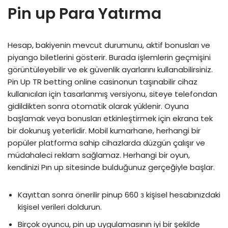
Pin up Para Yatırma
Hesap, bakiyenin mevcut durumunu, aktif bonusları ve
piyango biletlerini gösterir. Burada işlemlerin geçmişini
görüntüleyebilir ve ek güvenlik ayarlarını kullanabilirsiniz.
Pin Up TR betting online casinonun taşınabilir cihaz
kullanıcıları için tasarlanmış versiyonu, siteye telefondan
gidildikten sonra otomatik olarak yüklenir. Oyuna
başlamak veya bonusları etkinleştirmek için ekrana tek
bir dokunuş yeterlidir. Mobil kumarhane, herhangi bir
popüler platforma sahip cihazlarda düzgün çalışır ve
müdahaleci reklam sağlamaz. Herhangi bir oyun,
kendinizi Pın up sitesinde bulduğunuz gerçeğiyle başlar.
Kayıttan sonra önerilir pinup 660 з kişisel hesabınızdaki
kişisel verileri doldurun.
Birçok oyuncu, pin up uygulamasının iyi bir şekilde