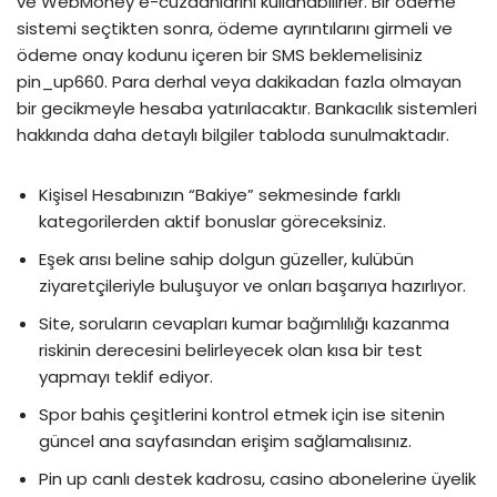
ve WebMoney e-cüzdanlarını kullanabilirler. Bir ödeme
sistemi seçtikten sonra, ödeme ayrıntılarını girmeli ve
ödeme onay kodunu içeren bir SMS beklemelisiniz
pin_up660. Para derhal veya dakikadan fazla olmayan
bir gecikmeyle hesaba yatırılacaktır. Bankacılık sistemleri
hakkında daha detaylı bilgiler tabloda sunulmaktadır.
Kişisel Hesabınızın “Bakiye” sekmesinde farklı
kategorilerden aktif bonuslar göreceksiniz.
Eşek arısı beline sahip dolgun güzeller, kulübün
ziyaretçileriyle buluşuyor ve onları başarıya hazırlıyor.
Site, soruların cevapları kumar bağımlılığı kazanma
riskinin derecesini belirleyecek olan kısa bir test
yapmayı teklif ediyor.
Spor bahis çeşitlerini kontrol etmek için ise sitenin
güncel ana sayfasından erişim sağlamalısınız.
Pin up canlı destek kadrosu, casino abonelerine üyelik