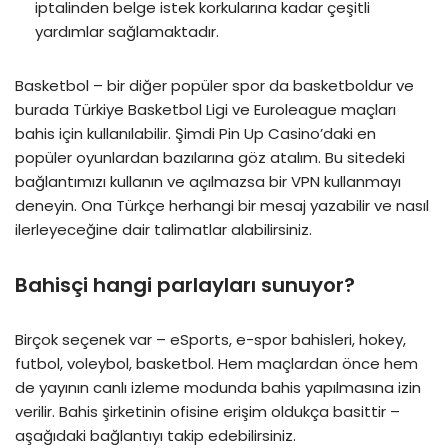
iptalinden belge istek korkularına kadar çeşitli
yardımlar sağlamaktadır.
Basketbol – bir diğer popüler spor da basketboldur ve
burada Türkiye Basketbol Ligi ve Euroleague maçları
bahis için kullanılabilir. Şimdi Pin Up Casino’daki en
popüler oyunlardan bazılarına göz atalım. Bu sitedeki
bağlantımızı kullanın ve açılmazsa bir VPN kullanmayı
deneyin. Ona Türkçe herhangi bir mesaj yazabilir ve nasıl
ilerleyeceğine dair talimatlar alabilirsiniz.
Bahisçi hangi parlayları sunuyor?
Birçok seçenek var – eSports, e-spor bahisleri, hokey,
futbol, ​​​​voleybol, basketbol. Hem maçlardan önce hem
de yayının canlı izleme modunda bahis yapılmasına izin
verilir. Bahis şirketinin ofisine erişim oldukça basittir –
aşağıdaki bağlantıyı takip edebilirsiniz.