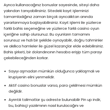
Ayrıca kullanacağınız bonuslar sayesinde, siteyi daha
yakından tanıyabilirsiniz. Sitedeki kayıt işleminizi
tamamladığınız zaman birçok ayrıcalıktan anında
yararlanmaya başlayabilirsiniz. Kayıt işlemi ile yüzlerce
farklı bahis seçeneğine ve yüzlerce farklı casino oyun
içeriğine sahip olursunuz. Bu oyunların tamamını
sorunsuz ve hızlı bir şekilde oynayabilir, doğru tahminler
ve akıllıca hamleler ile güzel kazançlar elde edebilirsiniz.
Bahis şirketi, bir dolandırıcının hesaba erişip tüm parayı
çekebileceğinden korkar.
Sayıyı aşmadan mümkün olduğunca yaklaşmalı ve
krupiyenin elini yenmelidir.
Aktif casino bonuslar varsa, para çekilmesi mümkün
değildir.
Ayrıntılı talimatlar şu adreste bulunabilir Pin up indir,
bu, bahisçi yazılımının nasıl kurulacağını ve