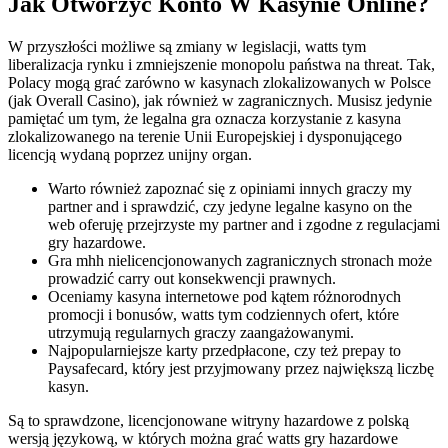
Jak Otworzyć Konto W Kasynie Online?
W przyszłości możliwe są zmiany w legislacji, watts tym
liberalizacja rynku i zmniejszenie monopolu państwa na threat. Tak,
Polacy mogą grać zarówno w kasynach zlokalizowanych w Polsce
(jak Overall Casino), jak również w zagranicznych. Musisz jedynie
pamiętać um tym, że legalna gra oznacza korzystanie z kasyna
zlokalizowanego na terenie Unii Europejskiej i dysponującego
licencją wydaną poprzez unijny organ.
Warto również zapoznać się z opiniami innych graczy my
partner and i sprawdzić, czy jedyne legalne kasyno on the
web oferuję przejrzyste my partner and i zgodne z regulacjami
gry hazardowe.
Gra mhh nielicencjonowanych zagranicznych stronach może
prowadzić carry out konsekwencji prawnych.
Oceniamy kasyna internetowe pod kątem różnorodnych
promocji i bonusów, watts tym codziennych ofert, które
utrzymują regularnych graczy zaangażowanymi.
Najpopularniejsze karty przedpłacone, czy też prepay to
Paysafecard, który jest przyjmowany przez największą liczbę
kasyn.
Są to sprawdzone, licencjonowane witryny hazardowe z polską
wersją językową, w których można grać watts gry hazardowe