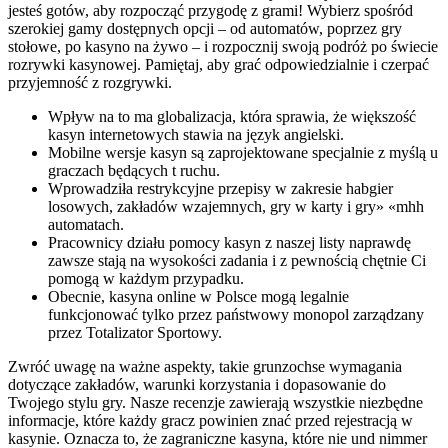
jesteś gotów, aby rozpocząć przygodę z grami! Wybierz spośród
szerokiej gamy dostępnych opcji – od automatów, poprzez gry
stołowe, po kasyno na żywo – i rozpocznij swoją podróż po świecie
rozrywki kasynowej. Pamiętaj, aby grać odpowiedzialnie i czerpać
przyjemność z rozgrywki.
Wpływ na to ma globalizacja, która sprawia, że większość
kasyn internetowych stawia na język angielski.
Mobilne wersje kasyn są zaprojektowane specjalnie z myślą u
graczach będących t ruchu.
Wprowadziła restrykcyjne przepisy w zakresie habgier
losowych, zakładów wzajemnych, gry w karty i gry» «mhh
automatach.
Pracownicy działu pomocy kasyn z naszej listy naprawdę
zawsze stają na wysokości zadania i z pewnością chętnie Ci
pomogą w każdym przypadku.
Obecnie, kasyna online w Polsce mogą legalnie
funkcjonować tylko przez państwowy monopol zarządzany
przez Totalizator Sportowy.
Zwróć uwagę na ważne aspekty, takie grunzochse wymagania
dotyczące zakładów, warunki korzystania i dopasowanie do
Twojego stylu gry. Nasze recenzje zawierają wszystkie niezbędne
informacje, które każdy gracz powinien znać przed rejestracją w
kasynie. Oznacza to, że zagraniczne kasyna, które nie und nimmer