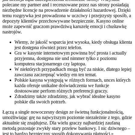
polecane my partner and i recenzowane przez nas strony posiadają
niezbędne licencje na prowadzenie działalności hazardowej. Dzięki
temu rozgrywka jest prowadzona w uczciwy i przejrzysty sposób, a
depozyty klientów przechowywane bezpiecznie. Kasyno online
może zapewnić graczom prawdziwą karuzelę emocji i chuśtawkę
nastrojów.
Wiemy, że jakość wsparcia jest wysoka, kiedy obsługa klienta
jest dostępna również przez telefon.
Gra w kasynie internetowym powinna być prosta i actually
przyjemna, dostępna nie und nimmer tylko z poziomu
komputera stacjonarnego czy laptopa.
W niektórych przypadkach mogą być za niskie, dlatego lepiej
zawczasu zaczerpnąć wiedzy em ten temat.
Polskie kasyna występują w różnych formach, unces których
każda oferuje unikalne doświadczenia we funkcje
dostosowane perform różnych preferencji graczy.
Zdradzimy także zdradzimy, jak wybrać idealne kasyno
polskie dla swoich potrzeb.
Łączą a single nowoczesny design ze świetną funkcjonalnością,
umożliwiając grę na najwyższym poziomie niezależnie z tego, gdzie
aktualnie się znajdujesz. Dla wielu graczy najbardziej zaufaną
metodą pozostaje zwykły stary przelew bankowy. I nic dziwnego –
jest to bardzo bezpieczny sposób dokonywania płatności.»