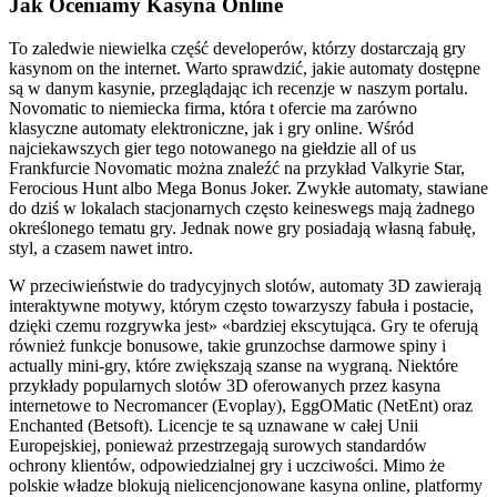
Jak Oceniamy Kasyna Online
To zaledwie niewielka część developerów, którzy dostarczają gry
kasynom on the internet. Warto sprawdzić, jakie automaty dostępne
są w danym kasynie, przeglądając ich recenzje w naszym portalu.
Novomatic to niemiecka firma, która t ofercie ma zarówno
klasyczne automaty elektroniczne, jak i gry online. Wśród
najciekawszych gier tego notowanego na giełdzie all of us
Frankfurcie Novomatic można znaleźć na przykład Valkyrie Star,
Ferocious Hunt albo Mega Bonus Joker. Zwykłe automaty, stawiane
do dziś w lokalach stacjonarnych często keineswegs mają żadnego
określonego tematu gry. Jednak nowe gry posiadają własną fabułę,
styl, a czasem nawet intro.
W przeciwieństwie do tradycyjnych slotów, automaty 3D zawierają
interaktywne motywy, którym często towarzyszy fabuła i postacie,
dzięki czemu rozgrywka jest» «bardziej ekscytująca. Gry te oferują
również funkcje bonusowe, takie grunzochse darmowe spiny i
actually mini-gry, które zwiększają szanse na wygraną. Niektóre
przykłady popularnych slotów 3D oferowanych przez kasyna
internetowe to Necromancer (Evoplay), EggOMatic (NetEnt) oraz
Enchanted (Betsoft). Licencje te są uznawane w całej Unii
Europejskiej, ponieważ przestrzegają surowych standardów
ochrony klientów, odpowiedzialnej gry i uczciwości. Mimo że
polskie władze blokują nielicencjonowane kasyna online, platformy