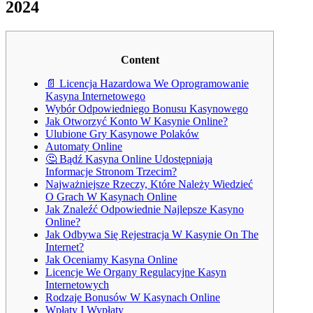
2024
Content
📄 Licencja Hazardowa We Oprogramowanie
Kasyna Internetowego
Wybór Odpowiedniego Bonusu Kasynowego
Jak Otworzyć Konto W Kasynie Online?
Ulubione Gry Kasynowe Polaków
Automaty Online
🤔 Bądź Kasyna Online Udostępniają
Informacje Stronom Trzecim?
Najważniejsze Rzeczy, Które Należy Wiedzieć
O Grach W Kasynach Online
Jak Znaleźć Odpowiednie Najlepsze Kasyno
Online?
Jak Odbywa Się Rejestracja W Kasynie On The
Internet?
Jak Oceniamy Kasyna Online
Licencje We Organy Regulacyjne Kasyn
Internetowych
Rodzaje Bonusów W Kasynach Online
Wpłaty I Wypłaty