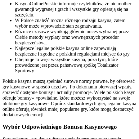
KasynaOnlinePolskie informuje czytelników, że nie mother
gwarancji wygranej t grach i wszystkie gry opierają się na
szczęściu.
W Polsce znaleźć można różnego rodzaju kasyna, zatem
wybór może wprowadzić stan zagmatwania.
Różnice czasowe wynikają głównie unces wybranej przez
Ciebie metody wypłaty oraz wewnętrznych procedur
bezpieczeństwa.
Najlepsze legalne polskie kasyna online zapewniają
bezpieczne i zgodne z polskimi regulacjami miejsce do gry.
Obejmuje to więc wszystkie kasyna, poza tym, które
prowadzone jest przez państwową spółkę Totalizator
Sportowy.
Polskie kasyna muszą spełniać surowe normy prawne, by oferować
gry kasynowe w sposób uczciwy. Po dokonaniu pierwszej wpłaty,
sprawdź dostępne bonusy i actually promocje. Wiele polskich kasyn
oferuje bonusy» «powitalne, które możesz wykorzystać na swoje
ulubione gry kasynowe. Oprócz standardowych gier, legalne kasyna
online oferują również mniej popularne gry, które mogą dostarczyć
dodatkowych emocji.
Wybór Odpowiedniego Bonusu Kasynowego
Sprawdzamy, czy dana witryna posiada responsywną wersję