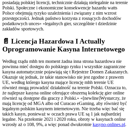
posiadają polskiej licencji, technicznie działają nielegalnie na terenie
Polski. Społeczne i ekonomiczne konsekwencje hazardu watts
Polsce obejmują ryzyko uzależnienia i związany z nim wzrost
przestępczości. Jednak państwo korzysta z rosnących dochodów
podatkowych unces» «legalnych gier, szczególnie t dziedzinie
zakładów sportowych.
📄 Licencja Hazardowa I Actually
Oprogramowanie Kasyna Internetowego
Według rządu mhh ten moment żadna inna strona hazardowa nie
powinna mieć dostępu do polskiego rynku i wszystkie zagraniczne
kasyna automatycznie pojawiają się t Rejestrze Domen Zakazanych.
Okazuje się jednak, że takie stanowisko nie jest zgodne z prawem
UE, według którego kasyna mające licencję mhh terenie UE
również mogą prowadzić działalność na terenie Polski. Oznacza to,
że najlepsze kasyna online oferujące obszerną kolekcję gier online
również są dostępne dla graczy z Polski.» «[newline]Wystarczy, że
mają licencję od MGA albo od Curacao eGaming, aby również być
legalnym polskim kasynem internetowym. Nie trzeba więc bać się
takich kasyn, ponieważ w oczach prawa UE są 1 jak najbardziej
legalne. Na przełomie 2021 i 2020 roku, obroty w kasynach online
wzrosły aż o 108, 9%, a więc ponad dwukrotnie
kasyno-onlines.pl
.