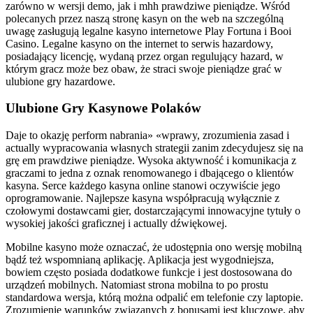
zarówno w wersji demo, jak i mhh prawdziwe pieniądze. Wśród
polecanych przez naszą stronę kasyn on the web na szczególną
uwagę zasługują legalne kasyno internetowe Play Fortuna i Booi
Casino. Legalne kasyno on the internet to serwis hazardowy,
posiadający licencję, wydaną przez organ regulujący hazard, w
którym gracz może bez obaw, że straci swoje pieniądze grać w
ulubione gry hazardowe.
Ulubione Gry Kasynowe Polaków
Daje to okazję perform nabrania» «wprawy, zrozumienia zasad i
actually wypracowania własnych strategii zanim zdecydujesz się na
grę em prawdziwe pieniądze. Wysoka aktywność i komunikacja z
graczami to jedna z oznak renomowanego i dbającego o klientów
kasyna. Serce każdego kasyna online stanowi oczywiście jego
oprogramowanie. Najlepsze kasyna współpracują wyłącznie z
czołowymi dostawcami gier, dostarczającymi innowacyjne tytuły o
wysokiej jakości graficznej i actually dźwiękowej.
Mobilne kasyno może oznaczać, że udostępnia ono wersję mobilną
bądź też wspomnianą aplikację. Aplikacja jest wygodniejsza,
bowiem często posiada dodatkowe funkcje i jest dostosowana do
urządzeń mobilnych. Natomiast strona mobilna to po prostu
standardowa wersja, którą można odpalić em telefonie czy laptopie.
Zrozumienie warunków związanych z bonusami jest kluczowe, aby