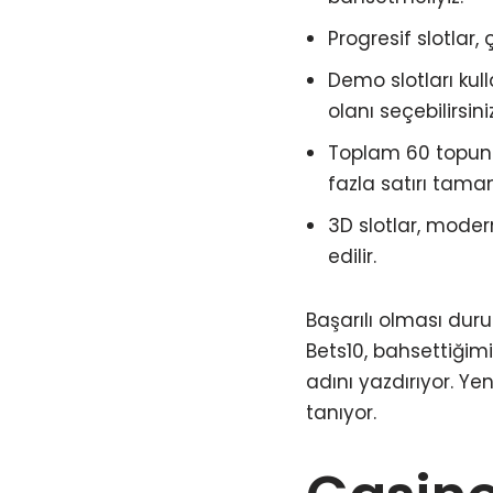
Progresif slotlar,
Demo slotları kull
olanı seçebilirsiniz
Toplam 60 topun 
fazla satırı tama
3D slotlar, modern
edilir.
Başarılı olması dur
Bets10, bahsettiğimi
adını yazdırıyor. Y
tanıyor.