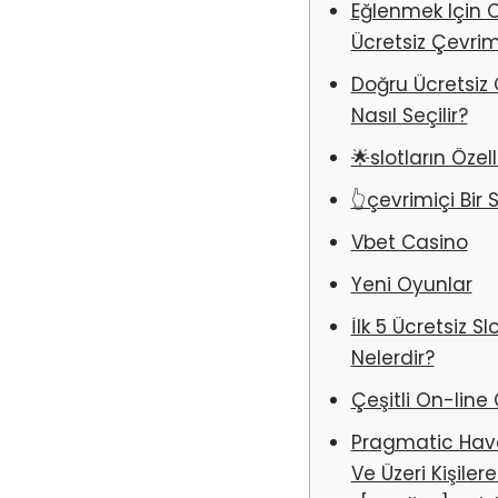
Eğlenmek Için 
Ücretsiz Çevrimi
Doğru Ücretsiz 
Nasıl Seçilir?
🌟slotların Özell
👆çevrimiçi Bir 
Vbet Casino
Yeni Oyunlar
İlk 5 Ücretsiz S
Nelerdir?
Çeşitli On-line
Pragmatic Have 
Ve Üzeri Kişilere