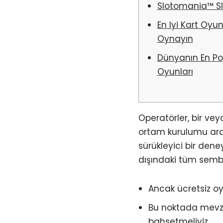
Slotomania™ S
En Iyi Kart Oyun
Oynayın
Dünyanın En Po
Oyunları
Operatörler, bir ve
ortam kurulumu ara
sürükleyici bir dene
dışındaki tüm semboll
Ancak ücretsiz o
Bu noktada mevzu 
bahsetmeliyiz.